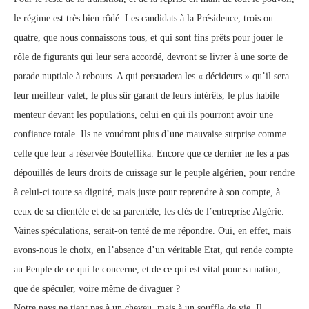
le régime est très bien rôdé. Les candidats à la Présidence, trois ou
quatre, que nous connaissons tous, et qui sont fins prêts pour jouer le
rôle de figurants qui leur sera accordé, devront se livrer à une sorte de
parade nuptiale à rebours. A qui persuadera les « décideurs » qu’il sera
leur meilleur valet, le plus sûr garant de leurs intérêts, le plus habile
menteur devant les populations, celui en qui ils pourront avoir une
confiance totale. Ils ne voudront plus d’une mauvaise surprise comme
celle que leur a réservée Bouteflika. Encore que ce dernier ne les a pas
dépouillés de leurs droits de cuissage sur le peuple algérien, pour rendre
à celui-ci toute sa dignité, mais juste pour reprendre à son compte, à
ceux de sa clientèle et de sa parentèle, les clés de l’entreprise Algérie.
Vaines spéculations, serait-on tenté de me répondre. Oui, en effet, mais
avons-nous le choix, en l’absence d’un véritable Etat, qui rende compte
au Peuple de ce qui le concerne, et de ce qui est vital pour sa nation,
que de spéculer, voire même de divaguer ?
Notre pays ne tient pas à un cheveu, mais à un souffle de vie. Il