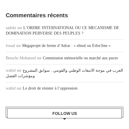
Commentaires récents
sadoki
sur
L’ORDRE INTERNATIONAL OU CE MECANISME DE
DOMINATION PERVERSE DES PEUPLES ?
fouad
sur
Megaprojet de ferme d’Adrar : « elmal ou Etfer3ine »
Betache Mohamed
sur
Commission mémorielle ou marché aux puces
wahid
sur
العرب في موجة الانبعاث الوطني والقومي.. سوابق المشروع
ومؤشرات الفشل
wahid
sur
Le droit de résister à l’oppression
FOLLOW US