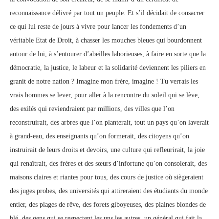
reconnaissance délivré par tout un peuple. Et s’il décidait de consacrer
ce qui lui reste de jours à vivre pour lancer les fondements d’un
véritable Etat de Droit, à chasser les mouches bleues qui bourdonnent
autour de lui, à s’entourer d’abeilles laborieuses, à faire en sorte que la
démocratie, la justice, le labeur et la solidarité deviennent les piliers en
granit de notre nation ? Imagine mon frère, imagine ! Tu verrais les
vrais hommes se lever, pour aller à la rencontre du soleil qui se lève,
des exilés qui reviendraient par millions, des villes que l’on
reconstruirait, des arbres que l’on planterait, tout un pays qu’on laverait
à grand-eau, des enseignants qu’on formerait, des citoyens qu’on
instruirait de leurs droits et devoirs, une culture qui refleurirait, la joie
qui renaîtrait, des frères et des sœurs d’infortune qu’on consolerait, des
maisons claires et riantes pour tous, des cours de justice où siègeraient
des juges probes, des universités qui attireraient des étudiants du monde
entier, des plages de rêve, des forets giboyeuses, des plaines blondes de
blé, des gens qui se respectent les uns les autres, un général qui fait la