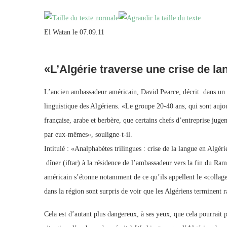
El Watan le 07.09.11
«L’Algérie traverse une crise de l
L’ancien ambassadeur américain, David Pearce, décrit dans un c
linguistique des Algériens. «Le groupe 20-40 ans, qui sont auj
française, arabe et berbère, que certains chefs d’entreprise juge
par eux-mêmes», souligne-t-il.
Intitulé : «Analphabètes trilingues : crise de la langue en Algé
dîner (iftar) à la résidence de l’ambassadeur vers la fin du R
américain s’étonne notamment de ce qu’ils appellent le «collage
dans la région sont surpris de voir que les Algériens terminent
Cela est d’autant plus dangereux, à ses yeux, que cela pourrait