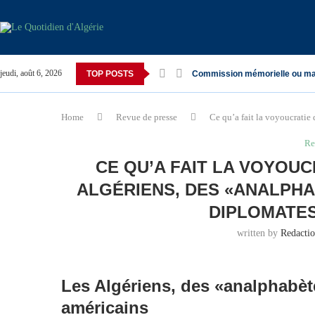
jeudi, août 6, 2026
TOP POSTS
Commission mémorielle ou ma
Home
Revue de presse
Ce qu’a fait la voyoucratie 
Re
CE QU’A FAIT LA VOYOUC
ALGÉRIENS, DES «ANALPHA
DIPLOMATES 
written by
Redacti
Les Algériens, des «analphabète
américains