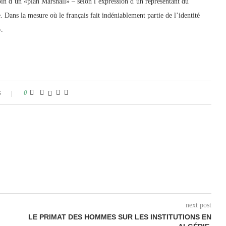
oin d’un «plan Marshall» – selon l’expression d’un représentant du
 Dans la mesure où le français fait indéniablement partie de l’identité
».
s
0
next post
LE PRIMAT DES HOMMES SUR LES INSTITUTIONS EN