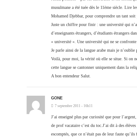
musulmane a été tuée dès le 11ème siècle. Lire les
Mohamed Djebbar, pour comprendre un tant soit peu
Juste un chiffre pour finir : une université qui 
d’enseignants étrangers, d’étudiants étrangers dan
« université ». Une université qui ne se confront
Je parle ainsi de la langue arabe mais je n’oubli
Voilà, pour moi, la vérité où elle se situe. Si o
cette langue se cantonner uniquement dans la relig
A bon entendeur Salut.
GONE
7 septembre 2011 - 16h11
J’ai enseigné plus par curiosité que pour l’argent
de prof vacataire c’est du toc.J’ai dit à des élève
escomptés, que ce n’était pas de leur faute qu’ils 