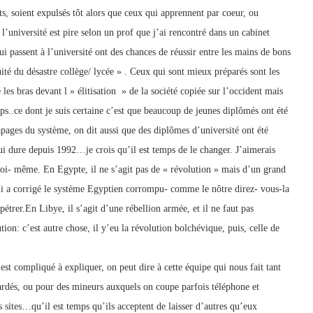
nts, soient expulsés tôt alors que ceux qui apprennent par coeur, ou
’université est pire selon un prof que j’ai rencontré dans un cabinet
ui passent à l’université ont des chances de réussir entre les mains de bons
uité du désastre collège/ lycée » . Ceux qui sont mieux préparés sont les
les bras devant l » élitisation » de la société copiée sur l’occident mais
ps..ce dont je suis certaine c’est que beaucoup de jeunes diplômés ont été
apages du système, on dit aussi que des diplômes d’université ont été
 dure depuis 1992…je crois qu’il est temps de le changer. J’aimerais
 moi- même. En Egypte, il ne s’agit pas de « révolution » mais d’un grand
 qui a corrigé le système Egyptien corrompu- comme le nôtre direz- vous-la
rpétrer.En Libye, il s’agit d’une rébellion armée, et il ne faut pas
n: c’est autre chose, il y’eu la révolution bolchévique, puis, celle de
est compliqué à expliquer, on peut dire à cette équipe qui nous fait tant
ardés, ou pour des mineurs auxquels on coupe parfois téléphone et
 sites…qu’il est temps qu’ils acceptent de laisser d’autres qu’eux