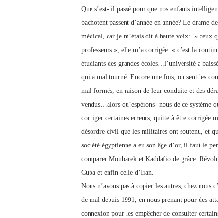
Que s’est- il passé pour que nos enfants intellige
bachotent passent d’année en année? Le drame de l
médical, car je m’étais dit à haute voix: » ceux q
professeurs », elle m’a corrigée: « c’est la contin
étudiants des grandes écoles…l’université a baissé 
qui a mal tourné. Encore une fois, on sent les cou
mal formés, en raison de leur conduite et des dér
vendus…alors qu’espérons- nous de ce système qui
corriger certaines erreurs, quitte à être corrigée
désordre civil que les militaires ont soutenu, et
société égyptienne a eu son âge d’or, il faut le pe
comparer Moubarek et Kaddafio de grâce. Révolutio
Cuba et enfin celle d’Iran.
Nous n’avons pas à copier les autres, chez nous c’
de mal depuis 1991, en nous prenant pour des att
connexion pour les empêcher de consulter certains