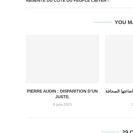
ABSENTE DU CÔTÉ DU PEUPLE LIBYEN !
YOU M
PIERRE AUDIN : DISPARITION D’UN
اضاعتها الصحافة
JUSTE.
6 juin 2023
29 