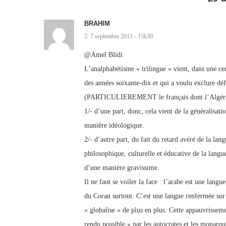
BRAHIM
7 septembre 2011 - 15h30
@Amel Blidi
L’analphabétisme « trilingue » vient, dans une ce
des années soixante-dix et qui a voulu exclure déf
(PARTICULIEREMENT le français dont l’Algérie au
1/- d’une part, donc, cela vient de la généralisat
manière idéologique.
2/- d’autre part, du fait du retard avéré de la lan
philosophique, culturelle et éducative de la langue
d’une manière gravissime.
Il ne faut se voiler la face : l’arabe est une lang
du Coran surtout. C’est une langue renfermée sur 
« globalise » de plus en plus. Cette appauvrissemen
rendu possible » par les autocrates et les monar