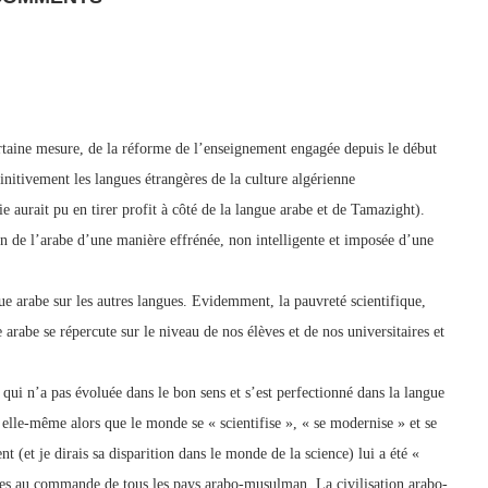
rtaine mesure, de la réforme de l’enseignement engagée depuis le début
initivement les langues étrangères de la culture algérienne
rait pu en tirer profit à côté de la langue arabe et de Tamazight).
ion de l’arabe d’une manière effrénée, non intelligente et imposée d’une
gue arabe sur les autres langues. Evidemment, la pauvreté scientifique,
 arabe se répercute sur le niveau de nos élèves et de nos universitaires et
ue qui n’a pas évoluée dans le bon sens et s’est perfectionné dans la langue
elle-même alors que le monde se « scientifise », « se modernise » et se
t (et je dirais sa disparition dans le monde de la science) lui a été «
ques au commande de tous les pays arabo-musulman. La civilisation arabo-