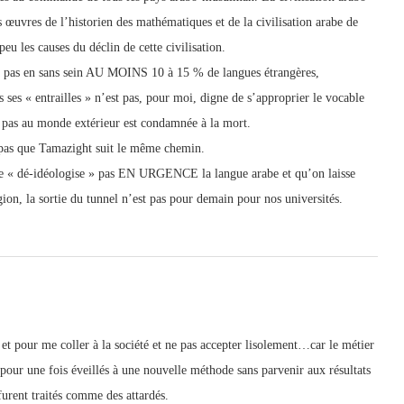
 œuvres de l’historien des mathématiques et de la civilisation arabe de
 les causes du déclin de cette civilisation.
n’a pas en sans sein AU MOINS 10 à 15 % de langues étrangères,
s ses « entrailles » n’est pas, pour moi, digne de s’approprier le vocable
e pas au monde extérieur est condamnée à la mort.
e pas que Tamazight suit le même chemin.
n ne « dé-idéologise » pas EN URGENCE la langue arabe et qu’on laisse
ion, la sortie du tunnel n’est pas pour demain pour nos universités.
, et pour me coller à la société et ne pas accepter lisolement…car le métier
s pour une fois éveillés à une nouvelle méthode sans parvenir aux résultats
furent traités comme des attardés.