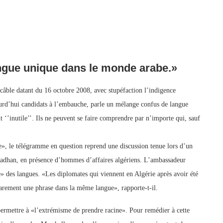
angue unique dans le monde arabe.»
âble datant du 16 octobre 2008, avec stupéfaction l’indigence
ourd’hui candidats à l’embauche, parle un mélange confus de langue
nt ‘’inutile’’. Ils ne peuvent se faire comprendre par n’importe qui, sauf
rie», le télégramme en question reprend une discussion tenue lors d’un
amadhan, en présence d’hommes d’affaires algériens. L’ambassadeur
» des langues. «Les diplomates qui viennent en Algérie après avoir été
 rarement une phrase dans la même langue», rapporte-t-il.
 permettre à «l’extrémisme de prendre racine». Pour remédier à cette