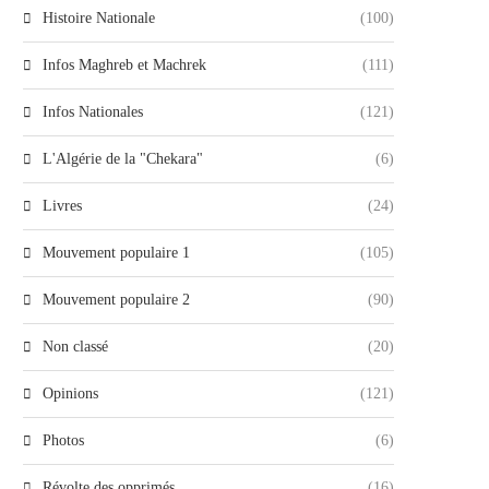
Histoire Nationale
(100)
Infos Maghreb et Machrek
(111)
Infos Nationales
(121)
L'Algérie de la "Chekara"
(6)
Livres
(24)
Mouvement populaire 1
(105)
Mouvement populaire 2
(90)
Non classé
(20)
Opinions
(121)
Photos
(6)
Révolte des opprimés
(16)