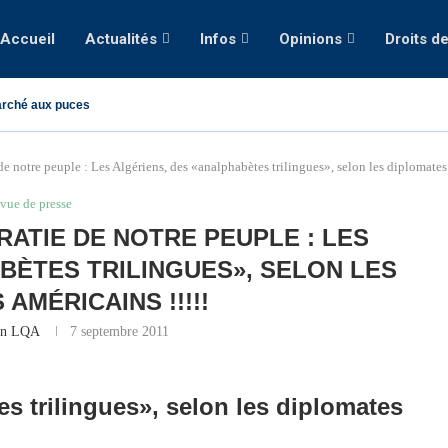
Accueil
Actualités
Infos
Opinions
Droits d
rché aux puces
de notre peuple : Les Algériens, des «analphabètes trilingues», selon les diplomates 
vue de presse
RATIE DE NOTRE PEUPLE : LES
BÈTES TRILINGUES», SELON LES
AMÉRICAINS !!!!!
on LQA
7 septembre 2011
s trilingues», selon les diplomates