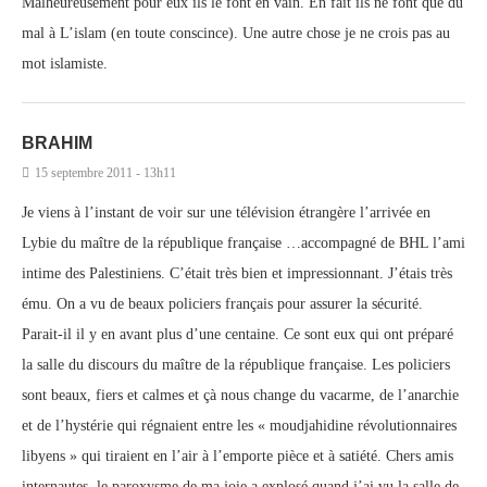
Malheureusement pour eux ils le font en vain. En fait ils ne font que du
mal à L’islam (en toute conscince). Une autre chose je ne crois pas au
mot islamiste.
BRAHIM
15 septembre 2011 - 13h11
Je viens à l’instant de voir sur une télévision étrangère l’arrivée en
Lybie du maître de la république française …accompagné de BHL l’ami
intime des Palestiniens. C’était très bien et impressionnant. J’étais très
ému. On a vu de beaux policiers français pour assurer la sécurité.
Parait-il il y en avant plus d’une centaine. Ce sont eux qui ont préparé
la salle du discours du maître de la république française. Les policiers
sont beaux, fiers et calmes et çà nous change du vacarme, de l’anarchie
et de l’hystérie qui régnaient entre les « moudjahidine révolutionnaires
libyens » qui tiraient en l’air à l’emporte pièce et à satiété. Chers amis
internautes, le paroxysme de ma joie a explosé quand j’ai vu la salle de