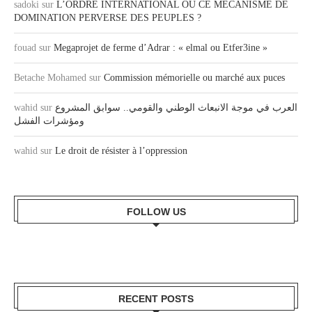
sadoki
sur
L’ORDRE INTERNATIONAL OU CE MECANISME DE
DOMINATION PERVERSE DES PEUPLES ?
fouad
sur
Megaprojet de ferme d’Adrar : « elmal ou Etfer3ine »
Betache Mohamed
sur
Commission mémorielle ou marché aux puces
wahid
sur
العرب في موجة الانبعاث الوطني والقومي.. سوابق المشروع
ومؤشرات الفشل
wahid
sur
Le droit de résister à l’oppression
FOLLOW US
RECENT POSTS