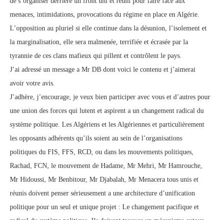
de s’organiser derrière un front uni et réuni pour faire face aux
menaces, intimidations, provocations du régime en place en Algérie.
L’opposition au pluriel si elle continue dans la désunion, l’isolement et
la marginalisation, elle sera malmenée, terrifiée et écrasée par la
tyrannie de ces clans mafieux qui pillent et contrôlent le pays.
J’ai adressé un message a Mr DB dont voici le contenu et j’aimerai
avoir votre avis.
J’adhère, j’encourage, je veux bien participer avec vous et d’autres pour
une union des forces qui lutent et aspirent a un changement radical du
système politique. Les Algériens et les Algériennes et particulièrement
les opposants adhérents qu’ils soient au sein de l’organisations
politiques du FIS, FFS, RCD, ou dans les mouvements politiques,
Rachad, FCN, le mouvement de Hadame, Mr Mehri, Mr Hamrouche,
Mr Hidoussi, Mr Benbitour, Mr Djabalah, Mr Menacera tous unis et
réunis doivent penser sérieusement a une architecture d’unification
politique pour un seul et unique projet : Le changement pacifique et