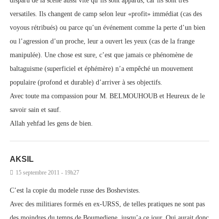
disparu de la scène aussi vite qu’ils sont apparus, car ils sont très
versatiles. Ils changent de camp selon leur «profit» immédiat (cas des
voyous rétribués) ou parce qu’un événement comme la perte d’un bien
ou l’agression d’un proche, leur a ouvert les yeux (cas de la frange
manipulée). Une chose est sure, c’est que jamais ce phénomène de
baltaguisme (superficiel et éphémère) n’a empêché un mouvement
populaire (profond et durable) d’arriver à ses objectifs.
Avec toute ma compassion pour M. BELMOUHOUB et Heureux de le
savoir sain et sauf.
Allah yehfad les gens de bien.
AKSIL
15 septembre 2011 - 19h27
C’est la copie du modele russe des Boshevistes.
Avec des militiares formés en ex-URSS, de telles pratiques ne sont pas
des moindres du temps de Boumediene, jusqu’a ce jour. Qui aurait donc