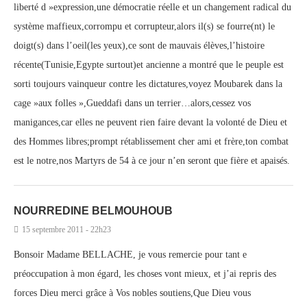
liberté d »expression,une démocratie réelle et un changement radical du
système maffieux,corrompu et corrupteur,alors il(s) se fourre(nt) le
doigt(s) dans l’oeil(les yeux),ce sont de mauvais élèves,l’histoire
récente(Tunisie,Egypte surtout)et ancienne a montré que le peuple est
sorti toujours vainqueur contre les dictatures,voyez Moubarek dans la
cage »aux folles »,Gueddafi dans un terrier…alors,cessez vos
manigances,car elles ne peuvent rien faire devant la volonté de Dieu et
des Hommes libres;prompt rétablissement cher ami et frère,ton combat
est le notre,nos Martyrs de 54 à ce jour n’en seront que fière et apaisés.
NOURREDINE BELMOUHOUB
15 septembre 2011 - 22h23
Bonsoir Madame BELLACHE, je vous remercie pour tant e
préoccupation à mon égard, les choses vont mieux, et j’ai repris des
forces Dieu merci grâce à Vos nobles soutiens,Que Dieu vous