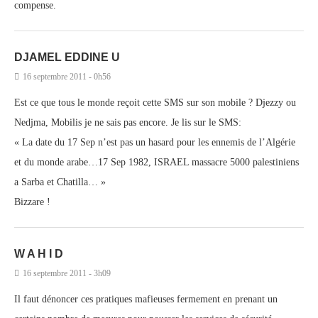
compense.
DJAMEL EDDINE U
16 septembre 2011 - 0h56
Est ce que tous le monde reçoit cette SMS sur son mobile ? Djezzy ou
Nedjma, Mobilis je ne sais pas encore. Je lis sur le SMS:
« La date du 17 Sep n’est pas un hasard pour les ennemis de l’Algérie
et du monde arabe…17 Sep 1982, ISRAEL massacre 5000 palestiniens
a Sarba et Chatilla… »
Bizzare !
W A H I D
16 septembre 2011 - 3h09
Il faut dénoncer ces pratiques mafieuses fermement en prenant un