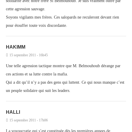
solidarité avec notre frère Si Belmouhoub. Je suis vraiment outré par
cette agression sauvage.
Soyons vigilants mes frères. Ces salopards ne reculeront devant rien
pour étouffer toute voix discordante.
HAKIMM
15 septembre 2011 - 16h45
Une telle agression tactique montre que M. Belmouhoub dérange par
ces actions et sa lutte contre la mafia.
Qui a dit qu’il n’y a pas des gens qui luttent. Ce qui nous manque c’est
un peuple solidaire qui suit les leaders.
HALLI
15 septembre 2011 - 17h06
La voyoucratie qui s’est constituée dès les premières annees de