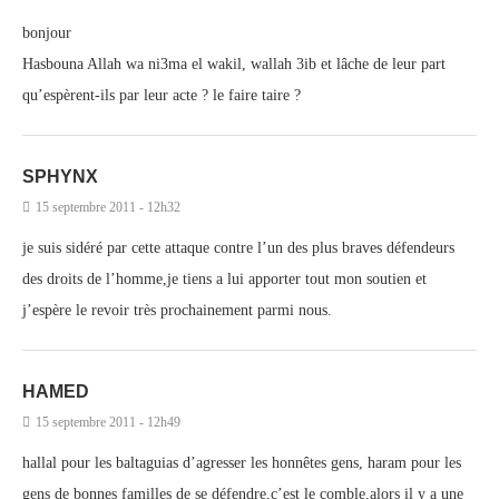
bonjour
Hasbouna Allah wa ni3ma el wakil, wallah 3ib et lâche de leur part
qu’espèrent-ils par leur acte ? le faire taire ?
SPHYNX
15 septembre 2011 - 12h32
je suis sidéré par cette attaque contre l’un des plus braves défendeurs
des droits de l’homme,je tiens a lui apporter tout mon soutien et
j’espère le revoir très prochainement parmi nous.
HAMED
15 septembre 2011 - 12h49
hallal pour les baltaguias d’agresser les honnêtes gens, haram pour les
gens de bonnes familles de se défendre,c’est le comble,alors il y a une