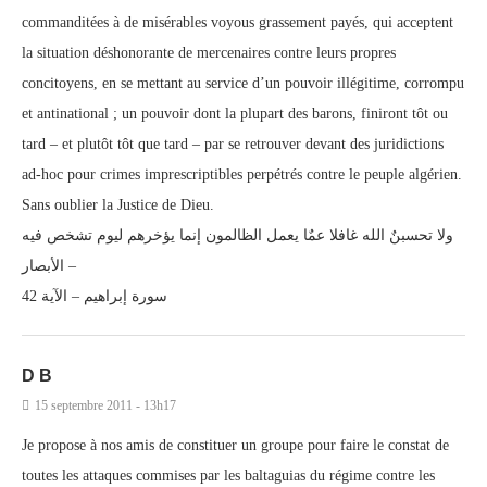
commanditées à de misérables voyous grassement payés, qui acceptent
la situation déshonorante de mercenaires contre leurs propres
concitoyens, en se mettant au service d’un pouvoir illégitime, corrompu
et antinational ; un pouvoir dont la plupart des barons, finiront tôt ou
tard – et plutôt tôt que tard – par se retrouver devant des juridictions
ad-hoc pour crimes imprescriptibles perpétrés contre le peuple algérien.
Sans oublier la Justice de Dieu.
ولا تحسبنٌ الله غافلا عمٌا يعمل الظالمون إنما يؤخرهم ليوم تشخص فيه
الأبصار –
سورة إبراهيم – الآية 42
D B
15 septembre 2011 - 13h17
Je propose à nos amis de constituer un groupe pour faire le constat de
toutes les attaques commises par les baltaguias du régime contre les