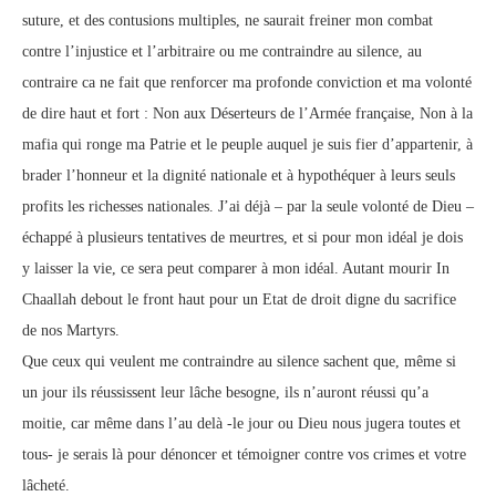
suture, et des contusions multiples, ne saurait freiner mon combat
contre l’injustice et l’arbitraire ou me contraindre au silence, au
contraire ca ne fait que renforcer ma profonde conviction et ma volonté
de dire haut et fort : Non aux Déserteurs de l’Armée française, Non à la
mafia qui ronge ma Patrie et le peuple auquel je suis fier d’appartenir, à
brader l’honneur et la dignité nationale et à hypothéquer à leurs seuls
profits les richesses nationales. J’ai déjà – par la seule volonté de Dieu –
échappé à plusieurs tentatives de meurtres, et si pour mon idéal je dois
y laisser la vie, ce sera peut comparer à mon idéal. Autant mourir In
Chaallah debout le front haut pour un Etat de droit digne du sacrifice
de nos Martyrs.
Que ceux qui veulent me contraindre au silence sachent que, même si
un jour ils réussissent leur lâche besogne, ils n’auront réussi qu’a
moitie, car même dans l’au delà -le jour ou Dieu nous jugera toutes et
tous- je serais là pour dénoncer et témoigner contre vos crimes et votre
lâcheté.