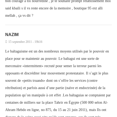
bon courage a toi nourredine , je te souhaite prompt retablissement moi
said kbaili s il vs reste encore de la memoire , boutique 95 ext alli
mellah , ça vs dit ?
NAZIM
15 septembre 2011 - 19h16
Le baltaguisme est un des nombreux moyens utilisés par le pouvoir en
place pour se maintenir au pouvoir. Le baltagui est une sorte de
mercenaire «intermittent» recruté pour semer la terreur parmi les
opposants et discréditer leur mouvement protestataire. Il s’agit le plus
souvent de «petits truands» dont on s’offre les services (contre
rétribution) et parfois aussi d’une partie (naïve et endoctrinée) de la
population qu’on manipule à cet effet .Les baltaguias se comptaient par
centaines de milliers sur la place Tahrir en Égypte (500 000 selon Al-
Ahram Hebdo en ligne, no 875, du 15 au 21 juin 2011), mais Ils ont