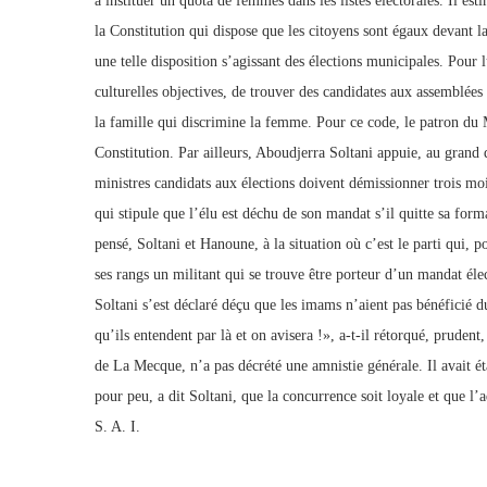
à instituer un quota de femmes dans les listes électorales. Il est
la Constitution qui dispose que les citoyens sont égaux devant la
une telle disposition s’agissant des élections municipales. Pour 
culturelles objectives, de trouver des candidates aux assemblées
la famille qui discrimine la femme. Pour ce code, le patron du MS
Constitution. Par ailleurs, Aboudjerra Soltani appuie, au grand 
ministres candidats aux élections doivent démissionner trois moi
qui stipule que l’élu est déchu de son mandat s’il quitte sa for
pensé, Soltani et Hanoune, à la situation où c’est le parti qui, 
ses rangs un militant qui se trouve être porteur d’un mandat élec
Soltani s’est déclaré déçu que les imams n’aient pas bénéficié
qu’ils entendent par là et on avisera !», a-t-il rétorqué, prud
de La Mecque, n’a pas décrété une amnistie générale. Il avait éta
pour peu, a dit Soltani, que la concurrence soit loyale et que l’a
S. A. I.