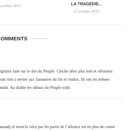
LA TRAGÉDIE...
 octobre 2011
12 octobre 2011
COMMENTS
égitime faite sur le dos du Peuple. Chiche allez plus loin et réformez
’ont rien à envier aux faussaires du fln et rindou. Ils ont les mêmes
ndat. Au diable les idéaux du Peuple trahi.
uadj el mout3a vécu par les partis de l’alliance est en plus de contre