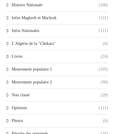
Histoire Nationale
(100)
Infos Maghreb et Machrek
(111)
Infos Nationales
(121)
L'Algérie de la "Chekara"
(6)
Livres
(24)
Mouvement populaire 1
(105)
Mouvement populaire 2
(90)
Non classé
(20)
Opinions
(121)
Photos
(6)
Révolte des opprimés
(16)