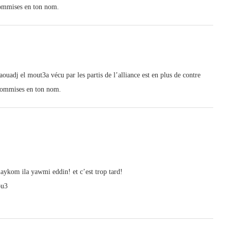
commises en ton nom.
uadj el mout3a vécu par les partis de l’alliance est en plus de contre
 commises en ton nom.
aykom ila yawmi eddin! et c’est trop tard!
ou3