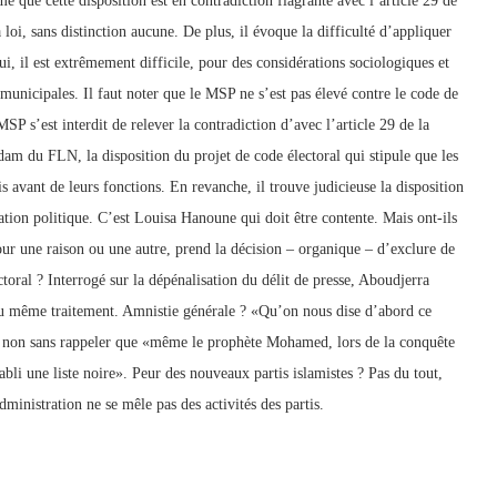
ime que cette disposition est en contradiction flagrante avec l’article 29 de
 loi, sans distinction aucune. De plus, il évoque la difficulté d’appliquer
lui, il est extrêmement difficile, pour des considérations sociologiques et
 municipales. Il faut noter que le MSP ne s’est pas élevé contre le code de
P s’est interdit de relever la contradiction d’avec l’article 29 de la
dam du FLN, la disposition du projet de code électoral qui stipule que les
s avant de leurs fonctions. En revanche, il trouve judicieuse la disposition
mation politique. C’est Louisa Hanoune qui doit être contente. Mais ont-ils
pour une raison ou une autre, prend la décision – organique – d’exclure de
toral ? Interrogé sur la dépénalisation du délit de presse, Aboudjerra
 du même traitement. Amnistie générale ? «Qu’on nous dise d’abord ce
ent, non sans rappeler que «même le prophète Mohamed, lors de la conquête
bli une liste noire». Peur des nouveaux partis islamistes ? Pas du tout,
dministration ne se mêle pas des activités des partis.