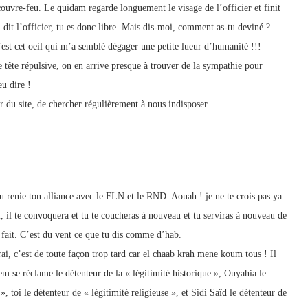
couvre-feu. Le quidam regarde longuement le visage de l’officier et finit
t, dit l’officier, tu es donc libre. Mais dis-moi, comment as-tu deviné ?
’est cet oeil qui m’a semblé dégager une petite lueur d’humanité !!!
te tête répulsive, on en arrive presque à trouver de la sympathie pour
u dire !
ur du site, de chercher régulièrement à nous indisposer…
 renie ton alliance avec le FLN et le RND. Aouah ! je ne te crois pas ya
, il te convoquera et tu te coucheras à nouveau et tu serviras à nouveau de
 fait. C’est du vent ce que tu dis comme d’hab.
rai, c’est de toute façon trop tard car el chaab krah mene koum tous ! Il
m se réclame le détenteur de la « légitimité historique », Ouyahia le
, toi le détenteur de « légitimité religieuse », et Sidi Saïd le détenteur de