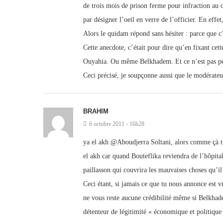
de trois mois de prison ferme pour infraction au 
par désigner l’oeil en verre de l’officier. En effe
Alors le quidam répond sans hésiter : parce que c
Cette anecdote, c’était pour dire qu’en fixant cet
Ouyahia. Ou même Belkhadem. Et ce n’est pas pe
Ceci précisé, je soupçonne aussi que le modérate
BRAHIM
6 octobre 2011 - 16h28
ya el akh @Aboudjerra Soltani, alors comme çà tu
el akh car quand Bouteflika reviendra de l’hôpital
paillasson qui couvrira les mauvaises choses qu’il
Ceci étant, si jamais ce que tu nous annonce est v
ne vous reste aucune crédibilité même si Belkhade
détenteur de légitimité « économique et politique »