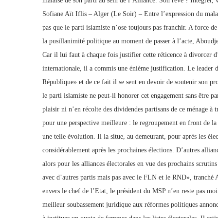
malaise de son parti au sein de l’Alliance. Son rêve ? Intégrer, 
Sofiane Aït Iflis – Alger (Le Soir) – Entre l’expression du malaise
pas que le parti islamiste n’ose toujours pas franchir. A force d
la pusillanimité politique au moment de passer à l’acte, Aboudje
Car il lui faut à chaque fois justifier cette réticence à divorcer
internationale, il a commis une énième justification. Le leader d
République» et de ce fait il se sent en devoir de soutenir son 
le parti islamiste ne peut-il honorer cet engagement sans être pa
plaisir ni n’en récolte des dividendes partisans de ce ménage à 
pour une perspective meilleure : le regroupement en front de la
une telle évolution. Il la situe, au demeurant, pour après les él
considérablement après les prochaines élections. D’autres allianc
alors pour les alliances électorales en vue des prochains scrutins
avec d’autres partis mais pas avec le FLN et le RND», tranché A
envers le chef de l’Etat, le président du MSP n’en reste pas moin
meilleur soubassement juridique aux réformes politiques annoncée