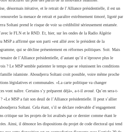
voire structurer un pôle des partis de la mouvance islamiste.
, désormais itérative, et le retrait de l’Alliance présidentielle, il est un
e renouveler la menace de retrait et paraître extrêmement timoré, ligoté par
rra Soltani prend le risque de voir sa crédibilité sérieusement entamée.
 d’avec le FLN et le RND. Et, hier, sur les ondes de la Radio Algérie
u MSP a affirmé que son parti «est allié avec le président de la
programme, qui se décline présentement en réformes politiques. Soit. Mais
rtenaire de l’Alliance présidentielle, d’autant qu’il n’éprouve plus le
trois ? Le MSP semble patienter le temps que se réunissent les conditions
 famille islamiste. Aboudjerra Soltani croit possible, voire même proche
ections législatives et communales. «La carte politique va changer
es vont naître. Certains s’y préparent déjà», a-t-il avoué. Qu’en sera-t-
 ? «Le MSP a fait son deuil de l’Alliance présidentielle. Il peut s’allier
boudjerra Soltani. Cela étant, s’il se déclare redevable d’engagement
s critique sur les projets de loi avalisés par ce dernier comme étant le
s. Ainsi, il dénonce les dispositions du projet de code électoral qui tend