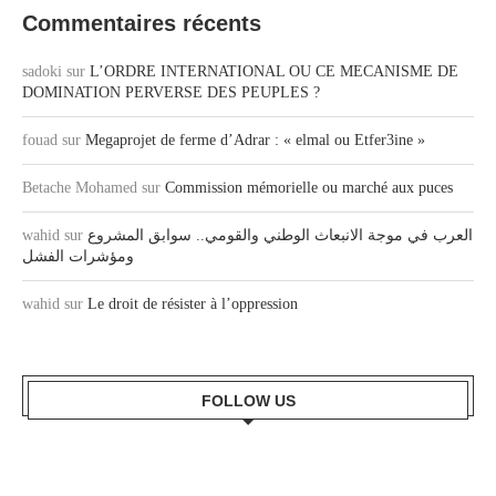
Commentaires récents
sadoki
sur
L’ORDRE INTERNATIONAL OU CE MECANISME DE
DOMINATION PERVERSE DES PEUPLES ?
fouad
sur
Megaprojet de ferme d’Adrar : « elmal ou Etfer3ine »
Betache Mohamed
sur
Commission mémorielle ou marché aux puces
wahid
sur
العرب في موجة الانبعاث الوطني والقومي.. سوابق المشروع
ومؤشرات الفشل
wahid
sur
Le droit de résister à l’oppression
FOLLOW US