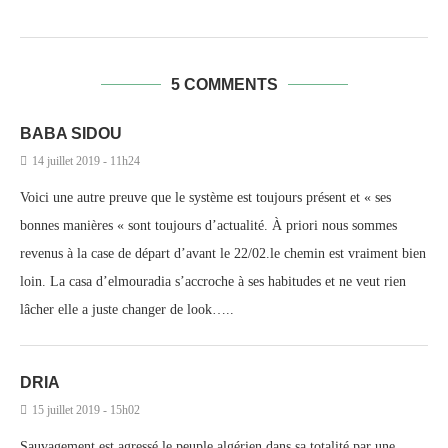
5 COMMENTS
BABA SIDOU
14 juillet 2019 - 11h24
Voici une autre preuve que le système est toujours présent et « ses
bonnes manières « sont toujours d’actualité. À priori nous sommes
revenus à la case de départ d’avant le 22/02.le chemin est vraiment bien
loin. La casa d’elmouradia s’accroche à ses habitudes et ne veut rien
lâcher elle a juste changer de look…..
DRIA
15 juillet 2019 - 15h02
Sauvagement est agressé le peuple algérien dans sa totalité par une