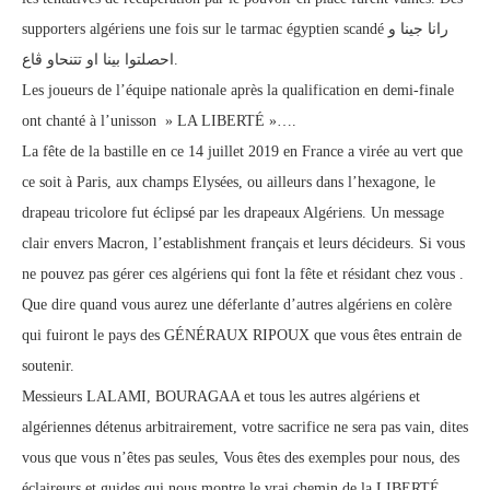
supporters algériens une fois sur le tarmac égyptien scandé رانا جينا و
احصلتوا بينا او تتنحاو ڨاع.
Les joueurs de l’équipe nationale après la qualification en demi-finale
ont chanté à l’unisson » LA LIBERTÉ »….
La fête de la bastille en ce 14 juillet 2019 en France a virée au vert que
ce soit à Paris, aux champs Elysées, ou ailleurs dans l’hexagone, le
drapeau tricolore fut éclipsé par les drapeaux Algériens. Un message
clair envers Macron, l’establishment français et leurs décideurs. Si vous
ne pouvez pas gérer ces algériens qui font la fête et résidant chez vous .
Que dire quand vous aurez une déferlante d’autres algériens en colère
qui fuiront le pays des GÉNÉRAUX RIPOUX que vous êtes entrain de
soutenir.
Messieurs LALAMI, BOURAGAA et tous les autres algériens et
algériennes détenus arbitrairement, votre sacrifice ne sera pas vain, dites
vous que vous n’êtes pas seules, Vous êtes des exemples pour nous, des
éclaireurs et guides qui nous montre le vrai chemin de la LIBERTÉ.