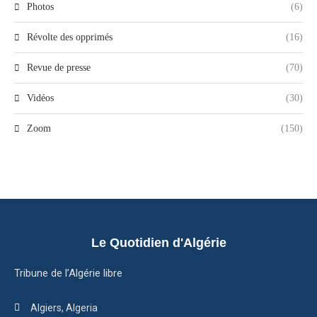
Photos
(6)
Révolte des opprimés
(16)
Revue de presse
(70)
Vidéos
(30)
Zoom
(150)
Le Quotidien d'Algérie
Tribune de l’Algérie libre
Algiers, Algeria