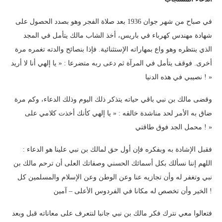
في صباح من شهر جوان 1936 بعد صلاة الفجر وهو بصدد الحصول على
شهادة مهندس كهرباء في باريس، أخذ الشاب مالك يتأمل في المجد
الذي ينتظره وهو واع بمهاراته الإستثنائية. فإذا بنصائح والدته تغمره مرة
أخرى. فوقف يتأمل في المرآة ثم دعى ربه متضرعا : « يا إلهي أنا لا أريد
نصيبي في هذه الدنيا ! »
وقضى مالك بن نبي باقي حياته يتذكر ذلك اليوم وذلك الدعاء، وكم مرة
ضاق به الأمر لحد مناشدة خالقه : « يا إلهي كأنك أخذت كلامي على
محمل الجد فوق طاقتي ! »
فقبل الإشادة به وبفكره فإن أول حق لمالك بن نبي علينا هو الدعاء :
اللهم إننا نسألك بكل أسمائك الحسني وصفاتك العلى أن ترحم مالك بن
نبي وتغفر له وأن تجازيه عنا وعن الوطن وعن الإسلام والمسلمين كل
الخير وأن تخصص له مكانا في الفردوس الأعلى – آمين !
فتعالوا معي نترك فكر مالك بن نبي جانبا لنتعرف على معاناته قبل وبعد