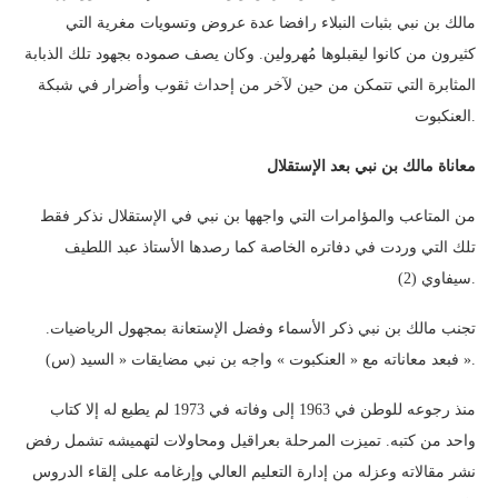
مالك بن نبي بثبات النبلاء رافضا عدة عروض وتسويات مغرية التي
كثيرون من كانوا ليقبلوها مُهرولين. وكان يصف صموده بجهود تلك الذبابة
المثابرة التي تتمكن من حين لآخر من إحداث ثقوب وأضرار في شبكة
العنكبوت.
معاناة مالك بن نبي بعد الإستقلال
من المتاعب والمؤامرات التي واجهها بن نبي في الإستقلال نذكر فقط
تلك التي وردت في دفاتره الخاصة كما رصدها الأستاذ عبد اللطيف
سيفاوي (2).
تجنب مالك بن نبي ذكر الأسماء وفضل الإستعانة بمجهول الرياضيات.
فبعد معاناته مع « العنكبوت » واجه بن نبي مضايقات « السيد (س) ».
منذ رجوعه للوطن في 1963 إلى وفاته في 1973 لم يطبع له إلا كتاب
واحد من كتبه. تميزت المرحلة بعراقيل ومحاولات لتهميشه تشمل رفض
نشر مقالاته وعزله من إدارة التعليم العالي وإرغامه على إلقاء الدروس