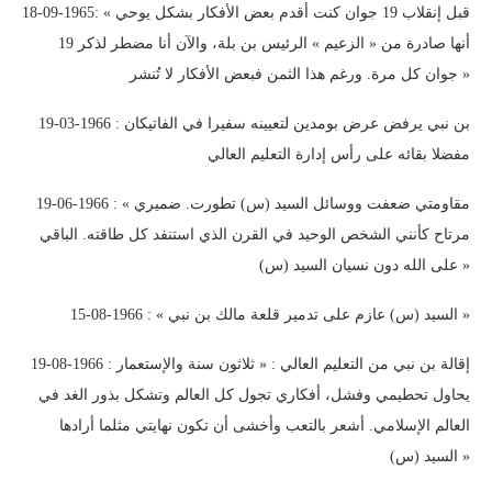
18-09-1965: « قبل إنقلاب 19 جوان كنت أقدم بعض الأفكار بشكل يوحي
أنها صادرة من « الزعيم » الرئيس بن بلة، والآن أنا مضطر لذكر 19
جوان كل مرة. ورغم هذا الثمن فبعض الأفكار لا تُنشر »
19-03-1966 : بن نبي يرفض عرض بومدين لتعيينه سفيرا في الفاتيكان
مفضلا بقائه على رأس إدارة التعليم العالي
19-06-1966 : « مقاومتي ضعفت ووسائل السيد (س) تطورت. ضميري
مرتاح كأنني الشخص الوحيد في القرن الذي استنفد كل طاقته. الباقي
على الله دون نسيان السيد (س) »
15-08-1966 : « السيد (س) عازم على تدمير قلعة مالك بن نبي »
19-08-1966 : إقالة بن نبي من التعليم العالي : « ثلاثون سنة والإستعمار
يحاول تحطيمي وفشل، أفكاري تجول كل العالم وتشكل بذور الغد في
العالم الإسلامي. أشعر بالتعب وأخشى أن تكون نهايتي مثلما أرادها
السيد (س) »