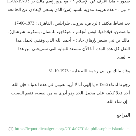
11-02-1970 : صدور « ماذا أعرف عن الإسلام ؟ » مع بروز إسم مالك بن
نبي : « هذه هزيمة مدوية للسيد (س) الذي يسعى لإبعادي عن الجامعة »
17-06-1973 : بعد نشاط مكثف (الرياض، بيروت، طرابلس، القاهرة،
واشنطن، فيلادلفيا، لوس أنجلس، شيكاجو، تلمسان، بسكرة، شرشال)،
مالك بن نبي يشعر بإرهاق حاد : « أحمد الله الذي وفقني لحمل هذا
الثقل كل هذه المدة. أنا الآن مستعد للنهاية التي ستريحني من هذا
العبئ »
31-10-1973 : وفاة مالك بن نبي رحمة الله عليه
رجوعا لدعاء 1936 « يا إلهي أنا لا أريد نصيبي في هذه الدنيا » فإن الله
أخذ فعلا كلامه على محمل الجد وهو أدرى به من نفسه، فنعم النصيب
إن شاء الله !
المراجع
(1)
https://lequotidienalgerie.org/2014/07/01/la-philosophie-islamique-