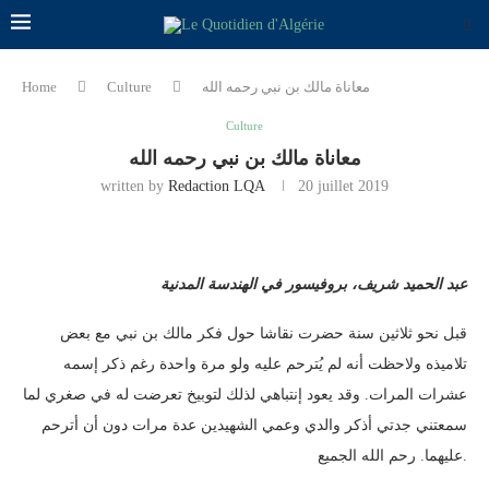
معاناة مالك بن نبي رحمه الله
Culture
Home
Culture
معاناة مالك بن نبي رحمه الله
written by
Redaction LQA
20 juillet 2019
عبد الحميد شريف، بروفيسور في الهندسة المدنية
قبل نحو ثلاثين سنة حضرت نقاشا حول فكر مالك بن نبي مع بعض
تلاميذه ولاحظت أنه لم يُترحم عليه ولو مرة واحدة رغم ذكر إسمه
عشرات المرات. وقد يعود إنتباهي لذلك لتوبيخ تعرضت له في صغري لما
سمعتني جدتي أذكر والدي وعمي الشهيدين عدة مرات دون أن أترحم
عليهما. رحم الله الجميع.