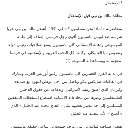
الإستقلال !
معاناة مالك بن نبي قبل الإستقلال
بمحاضرته « لماذا نحن مسلمون ؟ » في 1931، أشعل مالك بن نبي حربا
شرسة ضد لويس ماسينيون أقوى رجل فرنسي. إضافة إلى علمه
الموسوعي ودهائه الإستثنائي كان ماسينيون يتمتع بصلاحيات رئيس دولة
وتقديس بابا الفاتيكان. وكانت كل النخب العربية والإسلامية في فرنسا
معجبة به وبمساعداته المتنوعة (1).
في بداية القرن العشرين كان ماسينيون رفيق لُورنس العرب وشارك
في إتفاقيات سايكس بيكو وناضل من أجل موطن لليهود مع صديقه
وايزمان الذي أصبح رئيسا لأسرائيل. وبدفاعه عن حقوق اللاجئين
الفلسطينيين وغيرها من مخادعاته الإنسانية استطاع إستقطاب المثقفين
المسلمين إلى حد تنصير بعضهم مثل « الحاج محمد عبد الجليل » الذي
أصبح « الأب محمد عبد الجليل »
بفضل صداقته لمالك بن نبي عرف حمودة بن ساعي حقيقة ماسينيون