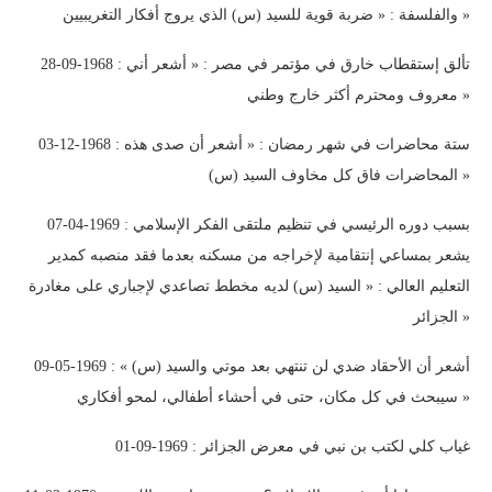
والفلسفة : « ضربة قوية للسيد (س) الذي يروج أفكار التغريبيين »
28-09-1968 : تألق إستقطاب خارق في مؤتمر في مصر : « أشعر أني
معروف ومحترم أكثر خارج وطني »
03-12-1968 : ستة محاضرات في شهر رمضان : « أشعر أن صدى هذه
المحاضرات فاق كل مخاوف السيد (س) »
07-04-1969 : بسبب دوره الرئيسي في تنظيم ملتقى الفكر الإسلامي
يشعر بمساعي إنتقامية لإخراجه من مسكنه بعدما فقد منصبه كمدير
التعليم العالي : « السيد (س) لديه مخطط تصاعدي لإجباري على مغادرة
الجزائر »
09-05-1969 : « أشعر أن الأحقاد ضدي لن تنتهي بعد موتي والسيد (س)
سيبحث في كل مكان، حتى في أحشاء أطفالي، لمحو أفكاري »
01-09-1969 : غياب كلي لكتب بن نبي في معرض الجزائر