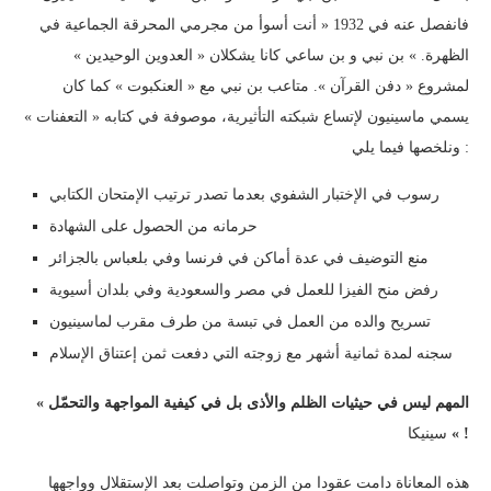
فانفصل عنه في 1932 « أنت أسوأ من مجرمي المحرقة الجماعية في
الظهرة. » بن نبي و بن ساعي كانا يشكلان « العدوين الوحيدين »
لمشروع « دفن القرآن ». متاعب بن نبي مع « العنكبوت » كما كان
يسمي ماسينيون لإتساع شبكته التأثيرية، موصوفة في كتابه « التعفنات »
ونلخصها فيما يلي :
رسوب في الإختبار الشفوي بعدما تصدر ترتيب الإمتحان الكتابي
حرمانه من الحصول على الشهادة
منع التوضيف في عدة أماكن في فرنسا وفي بلعباس بالجزائر
رفض منح الفيزا للعمل في مصر والسعودية وفي بلدان أسيوية
تسريح والده من العمل في تبسة من طرف مقرب لماسينيون
سجنه لمدة ثمانية أشهر مع زوجته التي دفعت ثمن إعتناق الإسلام
« المهم ليس في حيثيات الظلم والأذى بل في كيفية المواجهة والتحمّل
! »
سينيكا
هذه المعاناة دامت عقودا من الزمن وتواصلت بعد الإستقلال وواجهها