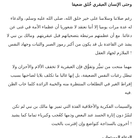
وحتى الإنسان العبقري خُلق ضعيفا
رغم صلاتنا وسلامنا على خير خلق الله، صلى الله عليه وسلم، والدعاء
له عدة مرات يوميا إلا أننا نعتقد لا شعوريا أن عظماء الأمة في غنى عن
دعائنا. مع أن عظمتهم مرتبطة بتضحياتهم قبل عبقريتهم. ومالك بن نبي لا
يشذ عن القاعدة بل قد يكون من أكبر رموز الصبر والثبات وجهاد النفس
الملازم لجهاد العقل !
مهما منحت من تميُّز وتفوُّق فإن العبقرية لا تخفف الألام والأحزان ولا
تبطل رغبات النفس الضعيفة، بل إنها غالبا ما تكلف بلايا لصاحبها بسبب
إفراط الغير في التطلعات المنتظرة منه والخيبة الزائدة كلما خاب الظن
فيه.
والسيمات الفكرية والأخلاقية الفذة التي تميز بها مالك بن نبي لم تكن
لتمُرّ دون إثارة الحسد عند البعض وذمها كعُجب وكبرياء تماما كما يشيد
أخرون بالسذاجة كتواضع وإن إقترنت بالخبث !
الدعاء المستجاب