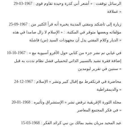
29-03-1967 : الرسائل توقفت : « أشعر أني كذرة وحيدة تقاوم قوى
عملاقة »
25-09-1967 : زيارة إلى تاشكند ومفتي المدينة يخبره أنه قرأ الكثير من
مؤلفاته وبعضها متوفر في المكتبة. : « الإسلام لا زال صامدا في هذه
الديار وكلام المفتي يدل أن مجهودات السيد (س) فاشلة »
10-10-1967 : « في غيابي تم نشر جزء من كتابي حول الأفرو أسيوية مع
إضافة فقرة تشيد بالتسيير الذاتي لتحميلي فشل نظام نددت به قبل
سنتين في تقرير لبومدين »
24-12-1967 : محاضرة في فرنكفرط مع إقبال كبير ونشر « الإسلام
والديمقراطية »
20-01-1968 : مجلة الثورة الإفريقية ترفض نشر « الإستشراق وتأثيره
في فكر المجتمع المعاصر »
15-03-1968 : عبد المجيد مزيان يشيد بمالك بن نبي كرائد الفكر