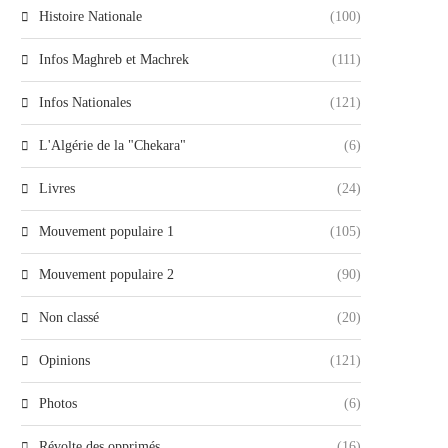
Histoire Nationale
(100)
Infos Maghreb et Machrek
(111)
Infos Nationales
(121)
L'Algérie de la "Chekara"
(6)
Livres
(24)
Mouvement populaire 1
(105)
Mouvement populaire 2
(90)
Non classé
(20)
Opinions
(121)
Photos
(6)
Révolte des opprimés
(16)