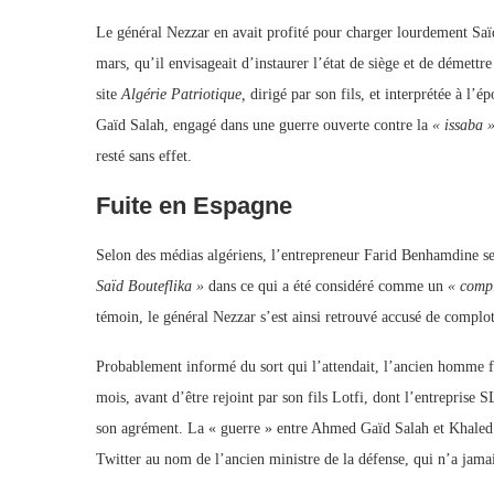
Le général Nezzar en avait profité pour charger lourdement Saïd 
mars, qu’il envisageait d’instaurer l’état de siège et de démettr
site
Algérie Patriotique,
dirigé par son fils, et interprétée à 
Gaïd Salah, engagé dans une guerre ouverte contre la
« issaba 
resté sans effet.
Fuite en Espagne
Selon des médias algériens, l’entrepreneur Farid Benhamdine se
Saïd Bouteflika »
dans ce qui a été considéré comme un
« comp
témoin, le général Nezzar s’est ainsi retrouvé accusé de complot
Probablement informé du sort qui l’attendait, l’ancien homme f
mois, avant d’être rejoint par son fils Lotfi, dont l’entreprise SL
son agrément. La « guerre » entre Ahmed Gaïd Salah et Khaled N
Twitter au nom de l’ancien ministre de la défense, qui n’a jamai