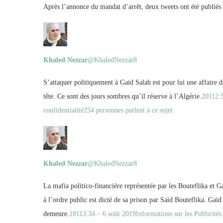
Après l’annonce du mandat d’arrêt, deux tweets ont été publié
Khaled Nezzar
@KhaledNezzar8
S’attaquer politiquement à Gaid Salah est pour lui une affaire de 
tête. Ce sont des jours sombres qu’il réserve à l’Algérie.
201
12:
confidentialité
254 personnes parlent à ce sujet
Khaled Nezzar
@KhaledNezzar8
La mafia politico-financière représentée par les Bouteflika et Ga
à l’ordre public est dicté de sa prison par Said Bouteflika. Gaid 
demeure.
181
13:34 – 6 août 2019
Informations sur les Publicités 