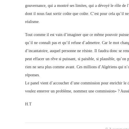
gouvernance, qui a montré ses limites, qui a dévoyé le rôle de l
dont il nous faut sortir coûte que coûte. C’est pour cela qu’il 
réalisme.
Tout comme il est vain d’imaginer que ce même pouvoir puisse
qu’il ne connaît pas et qu’il refuse d’admettre. Car le mot ch
d’incantatoire, auquel personne ne résiste. Il faudra donc se ren
peut effacer un rêve si puissant, si paisible, si plausible, qu’on
rien ne sera plus comme avant. Ces millions d’Algériens qui n’o
réponses.
Le panel vient d’accoucher d’une commission pour enrichir le dé
voulez enterrer un problème, nommez une commission» ? Aussi r
H.T