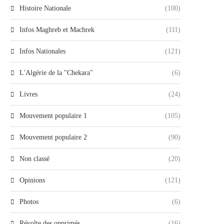
Histoire Nationale
(100)
Infos Maghreb et Machrek
(111)
Infos Nationales
(121)
L'Algérie de la "Chekara"
(6)
Livres
(24)
Mouvement populaire 1
(105)
Mouvement populaire 2
(90)
Non classé
(20)
Opinions
(121)
Photos
(6)
Révolte des opprimés
(16)