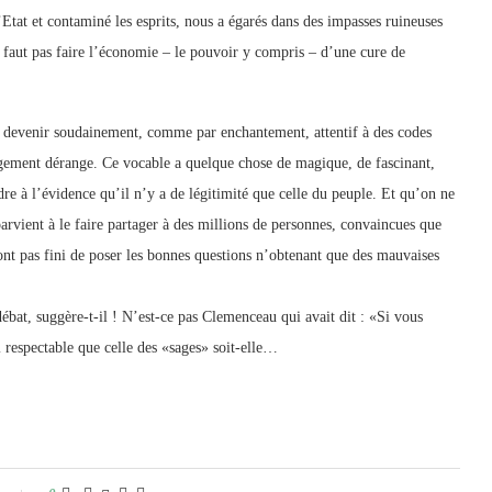
’Etat et contaminé les esprits, nous a égarés dans des impasses ruineuses
ne faut pas faire l’économie – le pouvoir y compris – d’une cure de
 devenir soudainement, comme par enchantement, attentif à des codes
angement dérange. Ce vocable a quelque chose de magique, de fascinant,
dre à l’évidence qu’il n’y a de légitimité que celle du peuple. Et qu’on ne
 parvient à le faire partager à des millions de personnes, convaincues que
nt pas fini de poser les bonnes questions n’obtenant que des mauvaises
bat, suggère-t-il ! N’est-ce pas Clemenceau qui avait dit : «Si vous
espectable que celle des «sages» soit-elle…