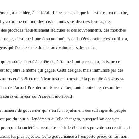
ment, à une idée, à un idéal, d’être persuadé que le destin est en marche,
’il y a comme un mur, des obstructions sous diverses formes, des
s des procédés fabuleusement ridicules et des louvoiements, des mouches
aut noter, c’est que l’une des commodités de la démocratie, c’est qu’il y a,
x gens qui l’ont pour le donner aux vainqueurs des urnes.
qui se sont succédé à la tête de l’Etat ne l’ont pas connu, puisque ce
 c’est toujours le même qui gagne. Celui désigné, mais immunisé par des
es morts et des électeurs à leur insu ont constitué la panoplie des «ruses»
vices de l’actuel Premier ministre exhiber, toute honte bue, devant les
ignatures en faveur du Président moribond !
une manière de gouverner qui s’en f… royalement des suffrages du peuple
n’est pas du jour au lendemain qu’elle changera, puisque l’on constate
pourquoi la société ne veut plus subir le diktat des pouvoirs successifs qui
ations les plus abjectes. Cette gouvernance à l’emporte-pièce, en fait non-