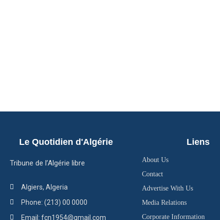
Le Quotidien d'Algérie
Liens
About Us
Tribune de l’Algérie libre
Contact
Algiers, Algeria
Advertise With Us
Phone: (213) 00 0000
Media Relations
Corporate Information
Email: fcn1954@gmail.com