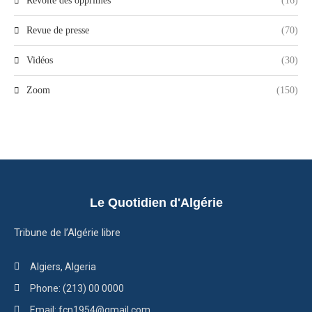
Révolte des opprimés
(16)
Revue de presse
(70)
Vidéos
(30)
Zoom
(150)
Le Quotidien d'Algérie
Tribune de l’Algérie libre
Algiers, Algeria
Phone: (213) 00 0000
Email: fcn1954@gmail.com