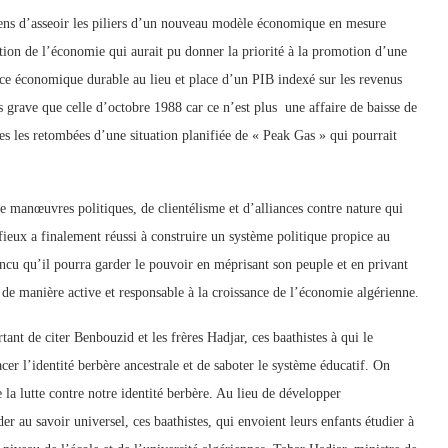
oyens d’asseoir les piliers d’un nouveau modèle économique en mesure
ation de l’économie qui aurait pu donner la priorité à la promotion d’une
ance économique durable au lieu et place d’un PIB indexé sur les revenus
 grave que celle d’octobre 1988 car ce n’est plus une affaire de baisse de
es les retombées d’une situation planifiée de « Peak Gas » qui pourrait
s de manœuvres politiques, de clientélisme et d’alliances contre nature qui
ieux a finalement réussi à construire un système politique propice au
cu qu’il pourra garder le pouvoir en méprisant son peuple et en privant
 de manière active et responsable à la croissance de l’économie algérienne.
ant de citer Benbouzid et les frères Hadjar, ces baathistes à qui le
cer l’identité berbère ancestrale et de saboter le système éducatif. On
 la lutte contre notre identité berbère. Au lieu de développer
r au savoir universel, ces baathistes, qui envoient leurs enfants étudier à