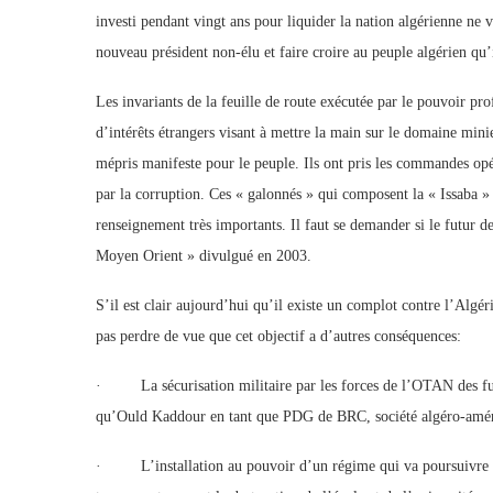
investi pendant vingt ans pour liquider la nation algérienne ne v
nouveau président non-élu et faire croire au peuple algérien qu’
Les invariants de la feuille de route exécutée par le pouvoir pr
d’intérêts étrangers visant à mettre la main sur le domaine mini
mépris manifeste pour le peuple. Ils ont pris les commandes opé
par la corruption. Ces « galonnés » qui composent la « Issaba 
renseignement très importants. Il faut se demander si le futur de
Moyen Orient » divulgué en 2003.
S’il est clair aujourd’hui qu’il existe un complot contre l’Algér
pas perdre de vue que cet objectif a d’autres conséquences:
· La sécurisation militaire par les forces de l’OTAN des fu
qu’Ould Kaddour en tant que PDG de BRC, société algéro-améri
· L’installation au pouvoir d’un régime qui va poursuivre l’œ