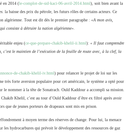
ié en 2014 (
le-complot-de-sid-kaci-06-avril-2014.html
), soit bien avant la
la baisse des prix du pétrole, les futurs rôles de certains acteurs. Ce
ion algérienne. Tout est dit dès le premier paragraphe :
«A mon avis,
 qui consiste à détruire la nation algérienne».
éritable enjeu (
ce-que-prepare-chakib-khelil-ii.html
):
« Il faut comprendre
 c’est le maintien de l’exécution de la feuille de route avec, à la clef, la
annonce-de-chakib-khelil-iv.html
) pour relancer le projet de loi sur les
e très forte aversion populaire pour cet américain, le système a opté pour
ur le nommer à la tête de Sonatrach. Ould Kaddour a accompli sa mission.
s Chakib Khelil, c’est au tour d’Ould Kaddour d’être ex filtré après avoir
lors que de jeunes porteurs de drapeaux sont mis en prison.
’effondrement à moyen terme des réserves de change. Pour lui, la menace
 sur les hydrocarbures qui prévoit le développement des ressources de gaz