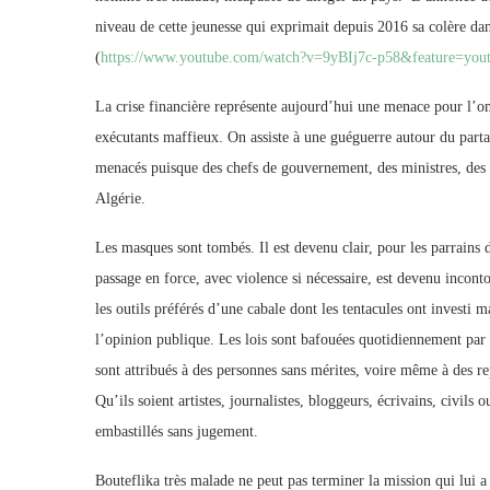
niveau de cette jeunesse qui exprimait depuis 2016 sa colère dan
(
https://www.youtube.com/watch?v=9yBIj7c-p58&feature=yout
La crise financière représente aujourd’hui une menace pour l’ome
exécutants maffieux. On assiste à une guéguerre autour du part
menacés puisque des chefs de gouvernement, des ministres, des o
Algérie.
Les masques sont tombés. Il est devenu clair, pour les parrains d
passage en force, avec violence si nécessaire, est devenu incon
les outils préférés d’une cabale dont les tentacules ont invest
l’opinion publique. Les lois sont bafouées quotidiennement par u
sont attribués à des personnes sans mérites, voire même à des re
Qu’ils soient artistes, journalistes, bloggeurs, écrivains, civils o
embastillés sans jugement.
Bouteflika très malade ne peut pas terminer la mission qui lui a 