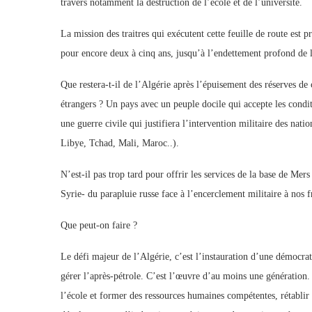
travers notamment la destruction de l’école et de l’université.
La mission des traitres qui exécutent cette feuille de route est 
pour encore deux à cinq ans, jusqu’à l’endettement profond de 
Que restera-t-il de l’Algérie après l’épuisement des réserves de 
étrangers ? Un pays avec un peuple docile qui accepte les condi
une guerre civile qui justifiera l’intervention militaire des nat
Libye, Tchad, Mali, Maroc..).
N’est-il pas trop tard pour offrir les services de la base de Mer
Syrie- du parapluie russe face à l’encerclement militaire à nos f
Que peut-on faire ?
Le défi majeur de l’Algérie, c’est l’instauration d’une démocra
gérer l’après-pétrole. C’est l’œuvre d’au moins une génération.
l’école et former des ressources humaines compétentes, rétablir 