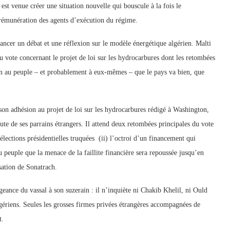
 est venue créer une situation nouvelle qui bouscule à la fois le
rémunération des agents d’exécution du régime.
ancer un débat et une réflexion sur le modèle énergétique algérien. Malti
du vote concernant le projet de loi sur les hydrocarbures dont les retombées
usion au peuple – et probablement à eux-mêmes – que le pays va bien, que
 son adhésion au projet de loi sur les hydrocarbures rédigé à Washington,
ute de ses parrains étrangers. Il attend deux retombées principales du vote
s élections présidentielles truquées (ii) l’octroi d’un financement qui
u peuple que la menace de la faillite financière sera repoussée jusqu’en
sation de Sonatrach.
geance du vassal à son suzerain : il n’inquiète ni Chakib Khelil, ni Ould
algériens. Seules les grosses firmes privées étrangères accompagnées de
t.