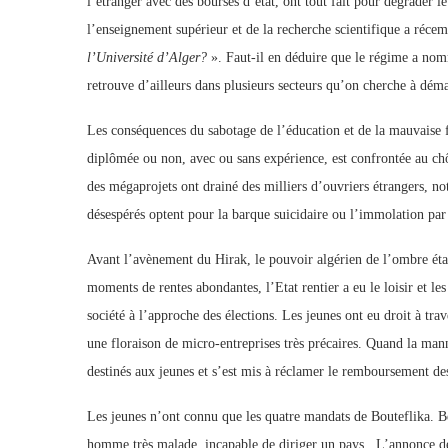
l’étranger avec des bourses d’état, ont tout fait pour dégrader l
l’enseignement supérieur et de la recherche scientifique a réce
l’Université d’Alger?
». Faut-il en déduire que le régime a nom
retrouve d’ailleurs dans plusieurs secteurs qu’on cherche à dém
Les conséquences du sabotage de l’éducation et de la mauvaise f
diplômée ou non, avec ou sans expérience, est confrontée au chô
des mégaprojets ont drainé des milliers d’ouvriers étrangers, no
désespérés optent pour la barque suicidaire ou l’immolation par 
Avant l’avènement du Hirak, le pouvoir algérien de l’ombre étai
moments de rentes abondantes, l’Etat rentier a eu le loisir et le
société à l’approche des élections. Les jeunes ont eu droit à tra
une floraison de micro-entreprises très précaires. Quand la mann
destinés aux jeunes et s’est mis à réclamer le remboursement des
Les jeunes n’ont connu que les quatre mandats de Bouteflika. B
homme très malade, incapable de diriger un pays. L’annonce de 