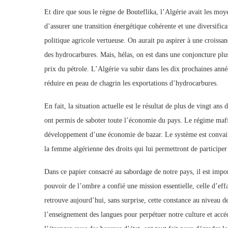
Et dire que sous le règne de Bouteflika, l’Algérie avait les m
d’assurer une transition énergétique cohérente et une diversific
politique agricole vertueuse. On aurait pu aspirer à une croiss
des hydrocarbures. Mais, hélas, on est dans une conjoncture plus
prix du pétrole. L’Algérie va subir dans les dix prochaines anné
réduire en peau de chagrin les exportations d’hydrocarbures.
En fait, la situation actuelle est le résultat de plus de vingt an
ont permis de saboter toute l’économie du pays. Le régime maff
développement d’une économie de bazar. Le système est convain
la femme algérienne des droits qui lui permettront de participer
Dans ce papier consacré au sabordage de notre pays, il est import
pouvoir de l’ombre a confié une mission essentielle, celle d’effa
retrouve aujourd’hui, sans surprise, cette constance au niveau de
l’enseignement des langues pour perpétuer notre culture et accéde