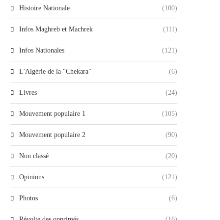
Histoire Nationale
(100)
Infos Maghreb et Machrek
(111)
Infos Nationales
(121)
L'Algérie de la "Chekara"
(6)
Livres
(24)
Mouvement populaire 1
(105)
Mouvement populaire 2
(90)
Non classé
(20)
Opinions
(121)
Photos
(6)
Révolte des opprimés
(16)