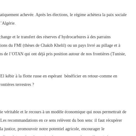
pratiquement achevée. Après les élections, le régime achètera la paix sociale
l’Algérie.
change et le transfert des réserves d’hydrocarbures à des parrains
tions du FMI (thèses de Chakib Khelil) ou un pays livré au pillage et à
ions de l’OTAN qui ont déjà pris position autour de nos frontières (Tunisie,
s El kébir à la flotte russe en espérant bénéficier en retour-comme en
rontières terrestres ?
tie véritable et le recours à un modèle économique qui nous permettrait de
 Les recommandations en ce sens relèvent du bon sens: il faut récupérer
la justice, promouvoir notre potentiel agricole, encourager le