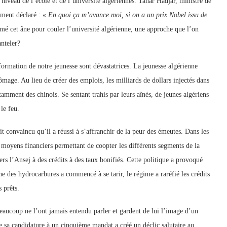
e niveau de l’école et de l’université algériennes. Tahar Hadjar, ministre de
mment déclaré : «
En quoi ça m’avance moi, si on a un prix Nobel issu de
mé cet âne pour couler l’université algérienne, une approche que l’on
anteler?
ormation de notre jeunesse sont dévastatrices. La jeunesse algérienne
mage. Au lieu de créer des emplois, les milliards de dollars injectés dans
tamment des chinois. Se sentant trahis par leurs aînés, de jeunes algériens
le feu.
t convaincu qu’il a réussi à s’affranchir de la peur des émeutes. Dans les
s moyens financiers permettant de coopter les différents segments de la
vers l’Ansej à des crédits à des taux bonifiés. Cette politique a provoqué
e des hydrocarbures a commencé à se tarir, le régime a raréfié les crédits
 prêts.
eaucoup ne l’ont jamais entendu parler et gardent de lui l’image d’un
sa candidature à un cinquième mandat a créé un déclic salutaire au