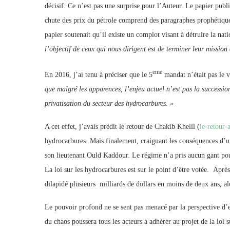
décisif. Ce n’est pas une surprise pour l’Auteur. Le papier publ
chute des prix du pétrole comprend des paragraphes prophétiques: 
papier soutenait qu’il existe un complot visant à détruire la nat
l’objectif de ceux qui nous dirigent est de terminer leur mission
eme
En 2016, j’ai tenu à préciser que le 5
mandat n’était pas le v
que malgré les apparences, l’enjeu actuel n’est pas la succession,
privatisation du secteur des hydrocarbures. »
A cet effet, j’avais prédit le retour de Chakib Khelil (
le-retour-
hydrocarbures. Mais finalement, craignant les conséquences d’un
son lieutenant Ould Kaddour. Le régime n’a pris aucun gant po
La loi sur les hydrocarbures est sur le point d’être votée. Aprè
dilapidé plusieurs milliards de dollars en moins de deux ans, a
Le pouvoir profond ne se sent pas menacé par la perspective d
du chaos poussera tous les acteurs à adhérer au projet de la loi