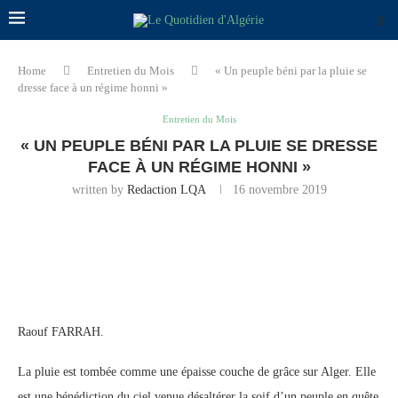
Home
Entretien du Mois
« Un peuple béni par la pluie se
dresse face à un régime honni »
Entretien du Mois
« UN PEUPLE BÉNI PAR LA PLUIE SE DRESSE
FACE À UN RÉGIME HONNI »
written by
Redaction LQA
16 novembre 2019
Raouf FARRAH.
La pluie est tombée comme une épaisse couche de grâce sur Alger. Elle
est une bénédiction du ciel venue désaltérer la soif d’un peuple en quête