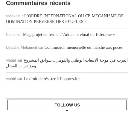
Commentaires récents
sadoki
sur
L’ORDRE INTERNATIONAL OU CE MECANISME DE
DOMINATION PERVERSE DES PEUPLES ?
fouad
sur
Megaprojet de ferme d’Adrar : « elmal ou Etfer3ine »
Betache Mohamed
sur
Commission mémorielle ou marché aux puces
wahid
sur
العرب في موجة الانبعاث الوطني والقومي.. سوابق المشروع
ومؤشرات الفشل
wahid
sur
Le droit de résister à l’oppression
FOLLOW US