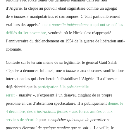
résonné avec force toutes ces dernières semaines dans les rues
d’Algérie, la clique au pouvoir étant stigmatisée comme un agrégat
de
« bandes »
manipulatrices et corrompues. C’était particulièrement
vrai lors des appels à
une «
nouvelle indépendance
» qui ont scandé les
défilés du 1er novembre,
vendredi où le Hirak s’est réapproprié
l’anniversaire du déclenchement en 1954 de la guerre de libération anti-
coloniale.
Contesté sur le terrain même de sa légitimité, le général Gaïd Salah
s’épuise à dénoncer, lui aussi, une
« bande »
aux obscures ramifications
internationales qui chercherait à déstabiliser l’Algérie. Il a d’ores et
déjà décrété que la
participation à la présidentielle
serait
« massive »,
s’exposant à un désaveu cinglant de sa propre
personne en cas d’abstention spectaculaire. Il a publiquement
donné, le
4 décembre, des «
instructions fermes
» aux forces armées et aux
services de sécurité
pour «
empêcher quiconque de perturber ce
processus électoral de quelque manière que ce soit »
. La veille, le