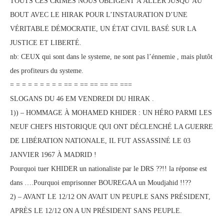
TOUTS CES CRIMES NOUS OBLIGENT À ALLER JUSQU’AU
BOUT AVEC LE HIRAK POUR L’INSTAURATION D’UNE
VÉRITABLE DÉMOCRATIE, UN ÉTAT CIVIL BASÉ SUR LA
JUSTICE ET LIBERTÉ.
nb: CEUX qui sont dans le systeme, ne sont pas l’énnemie , mais plutôt
des profiteurs du systeme.
= = = = = = = = = == = == == == == ===
SLOGANS DU 46 EM VENDREDI DU HIRAK .
1)) – HOMMAGE À MOHAMED KHIDER : UN HÉRO PARMI LES
NEUF CHEFS HISTORIQUE QUI ONT DÉCLENCHÉ LA GUERRE
DE LIBÉRATION NATIONALE, IL FUT ASSASSINÉ LE 03
JANVIER 1967 À MADRID !
Pourquoi tuer KHIDER un nationaliste par le DRS ??!! la réponse est
dans ….Pourquoi emprisonner BOUREGAA un Moudjahid !!??
2) – AVANT LE 12/12 ON AVAIT UN PEUPLE SANS PRÉSIDENT,
APRÈS LE 12/12 ON A UN PRÉSIDENT SANS PEUPLE.