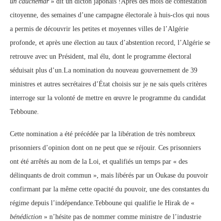
un cauchemar
» dit un dicton japonais !Après des mois de contestation
citoyenne, des semaines d’une campagne électorale à huis-clos qui nous
a permis de découvrir les petites et moyennes villes de l’Algérie
profonde, et après une élection au taux d’abstention record, l’Algérie se
retrouve avec un Président, mal élu, dont le programme électoral
séduisait plus d’un.La nomination du nouveau gouvernement de 39
ministres et autres secrétaires d’État choisis sur je ne sais quels critères
interroge sur la volonté de mettre en œuvre le programme du candidat
Tebboune.
Cette nomination a été précédée par la libération de très nombreux
prisonniers d’opinion dont on ne peut que se réjouir. Ces prisonniers
ont été arrêtés au nom de la Loi, et qualifiés un temps par « des
délinquants de droit commun », mais libérés par un Oukase du pouvoir
confirmant par la même cette opacité du pouvoir, une des constantes du
régime depuis l’indépendance.Tebboune qui qualifie le Hirak de «
bénédiction
» n’hésite pas de nommer comme ministre de l’industrie