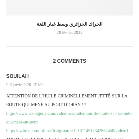
الحراك الجزائري وسط غبار اللغة
28 février 2022
2 COMMENTS
SOUILAH
3 janvier 2020 - 21h59
ATTENTION DE L’HUILE CRIMINELLEMENT JETTÉ SUR LA
ROUTE QUI MENE AU PORT D’ORAN !!!
https://www.tsa-algerie.com/video-oran-attention-de-lhuile-sur-la-route-
qui-mene-au-port/
https://twitter.com/infotraficalg/status/1213114517342867458/video/1