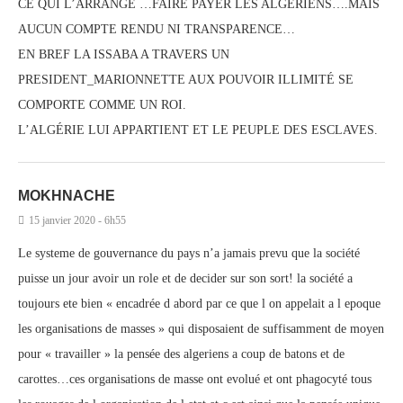
CE QUI L’ARRANGE …FAIRE PAYER LES ALGERIENS….MAIS
AUCUN COMPTE RENDU NI TRANSPARENCE…
EN BREF LA ISSABA A TRAVERS UN
PRESIDENT_MARIONNETTE AUX POUVOIR ILLIMITÉ SE
COMPORTE COMME UN ROI.
L’ALGÉRIE LUI APPARTIENT ET LE PEUPLE DES ESCLAVES.
MOKHNACHE
15 janvier 2020 - 6h55
Le systeme de gouvernance du pays n’a jamais prevu que la société
puisse un jour avoir un role et de decider sur son sort! la société a
toujours ete bien « encadrée d abord par ce que l on appelait a l epoque
les organisations de masses » qui disposaient de suffisamment de moyen
pour « travailler » la pensée des algeriens a coup de batons et de
carottes…ces organisations de masse ont evolué et ont phagocyté tous