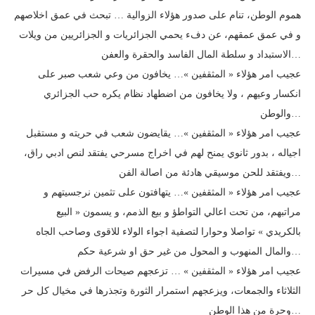
هموم الوطن، تنام على صدور هؤلاء الزوالية … تبحث في عمق اخلاصهم
و في عمق عمقهم، عن دفء يحمي الجزائريات و الجزائريين من ويلات
الاستبداد و سلطة المال الفاسد والحقرة والعفن…
عجيب امر هؤلاء « المثقفين »… يخافون من وعي شعب صبر على
انكسار وعيهم ، ولا يخافون من اضطهاد نظام يكره حب الجزائري
والوطن…
عجيب امر هؤلاء « المثقفين »… يقايضون شعب في حريته و مستقبل
اجياله ، بدور ثانوي يمنح لهم في اخراج مسرحي يفتقد لنص ادبي راق،
ويفتقد للحن موسيقي هادئة من اصالة الفن…
عجيب امر هؤلاء « المثقفين »… يتهافتون على تثمين نرجسيتهم و
مراتبهم، من تحت اعالي التواطؤ و بيع الذمم، و يسمون « البيع
بالكريدي » تواصلا وحوارا لتصفية اجواء الولاء للاقوى وصاحب الجاه
والمال المنهوب و المحول من غير حق او شرعية حكم…
عجيب امر هؤلاء « المثقفين » … تزعجهم صيحات الرفض في مسيرات
الثلاثاء والجمعات، ويزعجهم استمرار الثورة وتجذرها في مخيال كل حر
وحرة من هذا الوطن…