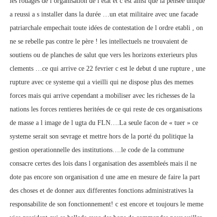
les rouages de l organisation de l etat et c est ainsi que la pensée unique
a reussi a s installer dans la durée …un etat militaire avec une facade
patriarchale empechait toute idées de contestation de l ordre etabli , on
ne se rebelle pas contre le père ! les intellectuels ne trouvaient de
soutiens ou de planches de salut que vers les horizons exterieurs plus
clements …ce qui arrive ce 22 fevrier c est le debut d une rupture , une
rupture avec ce systeme qui a vieilli qui ne dispose plus des memes
forces mais qui arrive cependant a mobiliser avec les richesses de la
nations les forces rentieres heritées de ce qui reste de ces organisations
de masse a l image de l ugta du FLN….La seule facon de « tuer » ce
systeme serait son sevrage et mettre hors de la porté du politique la
gestion operationnelle des institutions….le code de la commune
consacre certes des lois dans l organisation des assembleés mais il ne
dote pas encore son organisation d une ame en mesure de faire la part
des choses et de donner aux differentes fonctions administratives la
responsabilite de son fonctionnement! c est encore et toujours le meme