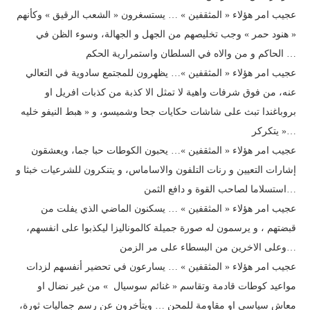
عجيب امر هؤلاء « المثقفين » … يستسغرون « الشعب الرقيق » وكأنهم
« هنود حمر » وجب تخليصهم من الجهل و الجهالة، وسوء الظن في
الحاكم و من والاه في السلطان واستمرارية الحكم …
عجيب امر هؤلاء « المثقفين »… يظهرون للمجتمع سادوية في التعالي
عنه، من فوق شرفات واهية لا تمثل الا كذبة من كذبات افريل او
بروباغندا تبث على شاشات حكايات جحا وشميسو، و « هبط النيفو خليه
يتكركر »…
عجيب امر هؤلاء « المثقفين »… يحبون الكوطات حبا جما، ويعشقون
إشارات التعيين و رنات التلفون والاساماس، و يتنكرون للشرعيات خبثا و
استسلاما لصاحب القوة و دافع الثمن…
عجيب امر هؤلاء « المثقفين » … يسكنون الماضي الذي يفلت من
قبضتهم ، و يرسمون له صورة جميلة كالموناليزا ليكذبوا على انفسهم،
وعلى الاخرين من البسطاء على مر الزمن…
عجيب امر هؤلاء « المثقفين » … يسارعون في تحضير أنفسهم لزدات
مواعيد كوطات قادمة وتقاسم « غنائم سوسيال » من غير نضال او
معاش سياسي او مقاومة للمحن … ويتأخرون عن رسم جماليات ثورة،