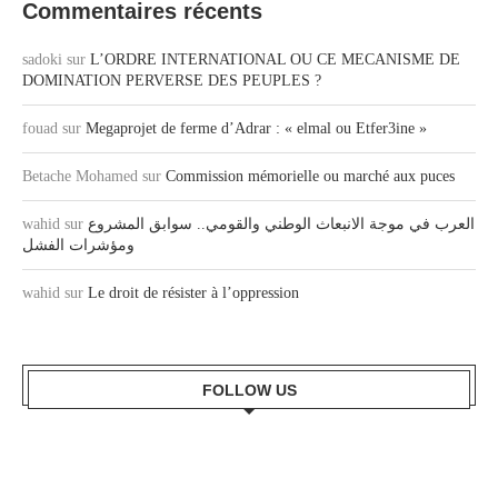
Commentaires récents
sadoki
sur
L’ORDRE INTERNATIONAL OU CE MECANISME DE
DOMINATION PERVERSE DES PEUPLES ?
fouad
sur
Megaprojet de ferme d’Adrar : « elmal ou Etfer3ine »
Betache Mohamed
sur
Commission mémorielle ou marché aux puces
wahid
sur
العرب في موجة الانبعاث الوطني والقومي.. سوابق المشروع
ومؤشرات الفشل
wahid
sur
Le droit de résister à l’oppression
FOLLOW US