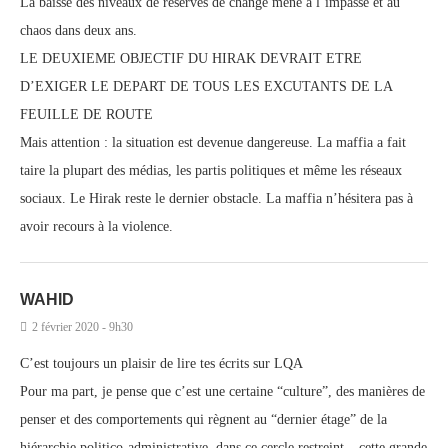
La baisse des niveaux de réserves de change mène à l’impasse et au
chaos dans deux ans.
LE DEUXIEME OBJECTIF DU HIRAK DEVRAIT ETRE
D’EXIGER LE DEPART DE TOUS LES EXCUTANTS DE LA
FEUILLE DE ROUTE
Mais attention : la situation est devenue dangereuse. La maffia a fait
taire la plupart des médias, les partis politiques et même les réseaux
sociaux. Le Hirak reste le dernier obstacle. La maffia n’hésitera pas à
avoir recours à la violence.
WAHID
2 février 2020 - 9h30
C’est toujours un plaisir de lire tes écrits sur LQA
Pour ma part, je pense que c’est une certaine “culture”, des manières de
penser et des comportements qui règnent au “dernier étage” de la
hiérarchie politico-administrative, dans ce cercle restreint – cette grande