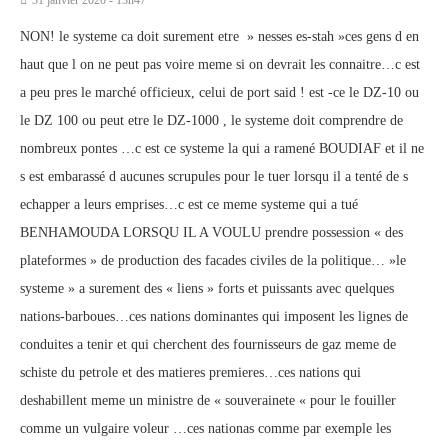
31 janvier 2020 - 13h47
NON! le systeme ca doit surement etre » nesses es-stah »ces gens d en
haut que l on ne peut pas voire meme si on devrait les connaitre…c est
a peu pres le marché officieux, celui de port said ! est -ce le DZ-10 ou
le DZ 100 ou peut etre le DZ-1000 , le systeme doit comprendre de
nombreux pontes …c est ce systeme la qui a ramené BOUDIAF et il ne
s est embarassé d aucunes scrupules pour le tuer lorsqu il a tenté de s
echapper a leurs emprises…c est ce meme systeme qui a tué
BENHAMOUDA LORSQU IL A VOULU prendre possession « des
plateformes » de production des facades civiles de la politique… »le
systeme » a surement des « liens » forts et puissants avec quelques
nations-barboues…ces nations dominantes qui imposent les lignes de
conduites a tenir et qui cherchent des fournisseurs de gaz meme de
schiste du petrole et des matieres premieres…ces nations qui
deshabillent meme un ministre de « souverainete « pour le fouiller
comme un vulgaire voleur …ces nationas comme par exemple les