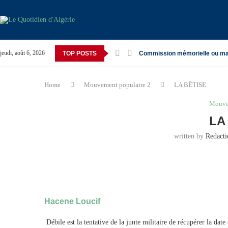
jeudi, août 6, 2026
TOP POSTS
Commission mémorielle ou ma
Home
Mouvement populaire 2
LA BÊTISE.
Mouve
LA
written by
Redact
Hacene Loucif
Débile est la tentative de la junte militaire de récupérer la date 