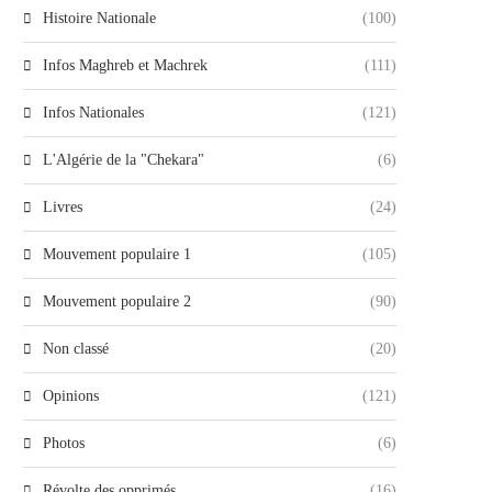
Histoire Nationale
(100)
Infos Maghreb et Machrek
(111)
Infos Nationales
(121)
L'Algérie de la "Chekara"
(6)
Livres
(24)
Mouvement populaire 1
(105)
Mouvement populaire 2
(90)
Non classé
(20)
Opinions
(121)
Photos
(6)
Révolte des opprimés
(16)