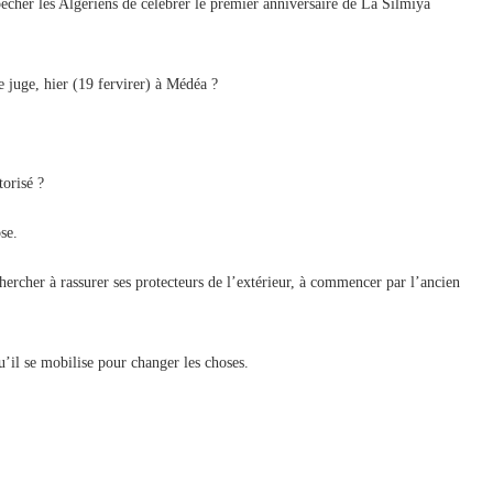
êcher les Algériens de célébrer le premier anniversaire de La Silmiya
e juge, hier (19 fervirer) à Médéa ?
torisé ?
se.
hercher à rassurer ses protecteurs de l’extérieur, à commencer par l’ancien
’il se mobilise pour changer les choses.