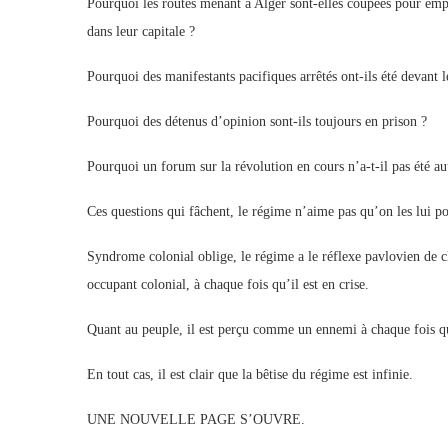
Pourquoi les routes menant à Alger sont-elles coupées pour emp
dans leur capitale ?
Pourquoi des manifestants pacifiques arrêtés ont-ils été devant l
Pourquoi des détenus d’opinion sont-ils toujours en prison ?
Pourquoi un forum sur la révolution en cours n’a-t-il pas été au
Ces questions qui fâchent, le régime n’aime pas qu’on les lui po
Syndrome colonial oblige, le régime a le réflexe pavlovien de c
occupant colonial, à chaque fois qu’il est en crise.
Quant au peuple, il est perçu comme un ennemi à chaque fois qu
En tout cas, il est clair que la bêtise du régime est infinie.
UNE NOUVELLE PAGE S’OUVRE.