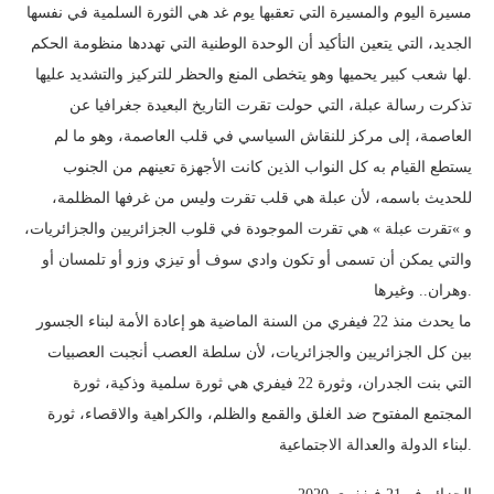
مسيرة اليوم والمسيرة التي تعقبها يوم غد هي الثورة السلمية في نفسها
الجديد، التي يتعين التأكيد أن الوحدة الوطنية التي تهددها منظومة الحكم
لها شعب كبير يحميها وهو يتخطى المنع والحظر للتركيز والتشديد عليها.
تذكرت رسالة عبلة، التي حولت تقرت التاريخ البعيدة جغرافيا عن
العاصمة، إلى مركز للنقاش السياسي في قلب العاصمة، وهو ما لم
يستطع القيام به كل النواب الذين كانت الأجهزة تعينهم من الجنوب
للحديث باسمه، لأن عبلة هي قلب تقرت وليس من غرفها المظلمة،
و »تقرت عبلة » هي تقرت الموجودة في قلوب الجزائريين والجزائريات،
والتي يمكن أن تسمى أو تكون وادي سوف أو تيزي وزو أو تلمسان أو
وهران.. وغيرها.
ما يحدث منذ 22 فيفري من السنة الماضية هو إعادة الأمة لبناء الجسور
بين كل الجزائريين والجزائريات، لأن سلطة العصب أنجبت العصبيات
التي بنت الجدران، وثورة 22 فيفري هي ثورة سلمية وذكية، ثورة
المجتمع المفتوح ضد الغلق والقمع والظلم، والكراهية والاقصاء، ثورة
لبناء الدولة والعدالة الاجتماعية.