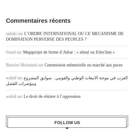
Commentaires récents
sadoki
sur
L’ORDRE INTERNATIONAL OU CE MECANISME DE
DOMINATION PERVERSE DES PEUPLES ?
fouad
sur
Megaprojet de ferme d’Adrar : « elmal ou Etfer3ine »
Betache Mohamed
sur
Commission mémorielle ou marché aux puces
wahid
sur
العرب في موجة الانبعاث الوطني والقومي.. سوابق المشروع
ومؤشرات الفشل
wahid
sur
Le droit de résister à l’oppression
FOLLOW US