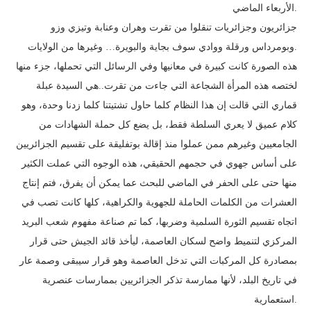
الأربعاء الماضي.
جزائريون وجزائريات تنقلوا من تقرت وهران وعنابة وتيزي وزو
وبومرداس ورقلة ووادي سوف بجاية والبويرة… وغيرها من الولايات.
هذه الصورة كانت كبيرة في معانيها وفي الرسائل التي تحملها، جزء منها
لختصه هذه المرأة الشجاعة التي جاءت من تقرت..هي السيدة عبلة
قماري التي قالت إن هذا النظام كلما حاول تشتيتنا كلما زدنا وحدة، وهو
كلام عميق لا يعري السلطة فقط، بل يضع كل حملة الشهادات من
الجامعيين وغيرهم ممن عملوا منذ إقالة بوتفليقة على تقسيم الجزائريين
على أساس جهوي في حجمهم الحقيقي، هذه الوجوه التي عملت الكثير
منها حتى على الحفر في الماضي للبحث عما يمكن أن يفرق، فتم إنتاج
العشرات من الكلمات الحاملة للجهوية والكراهية، كلها كانت تصب في
اتجاه تقسيم الثورة السلمية وضربها، كما تم صناعة مفهوم شعب البريد
المركزي لتنميط واضح لسكان العاصمة، ليأخذ قائد الجيش حتى قرار
بمصادرة كل المركبات التي تدخل العاصمة وهو قرار سيبقى وصمة عار
في تاريخ البلد، لأنها ممارسة تذكر الجزائريين بممارسات عنصرية
استعمارية.