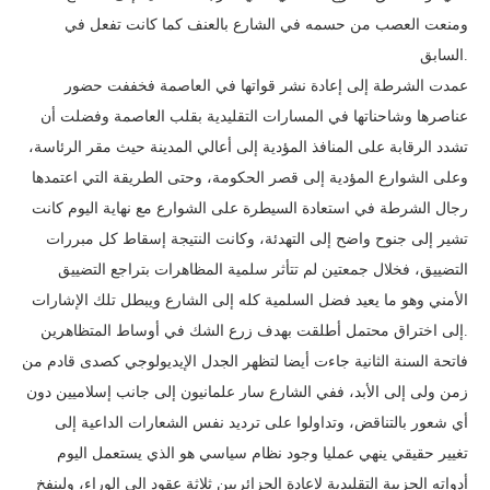
ومنعت العصب من حسمه في الشارع بالعنف كما كانت تفعل في
السابق.
عمدت الشرطة إلى إعادة نشر قواتها في العاصمة فخففت حضور
عناصرها وشاحناتها في المسارات التقليدية بقلب العاصمة وفضلت أن
تشدد الرقابة على المنافذ المؤدية إلى أعالي المدينة حيث مقر الرئاسة،
وعلى الشوارع المؤدية إلى قصر الحكومة، وحتى الطريقة التي اعتمدها
رجال الشرطة في استعادة السيطرة على الشوارع مع نهاية اليوم كانت
تشير إلى جنوح واضح إلى التهدئة، وكانت النتيجة إسقاط كل مبررات
التضييق، فخلال جمعتين لم تتأثر سلمية المظاهرات بتراجع التضييق
الأمني وهو ما يعيد فضل السلمية كله إلى الشارع ويبطل تلك الإشارات
إلى اختراق محتمل أطلقت بهدف زرع الشك في أوساط المتظاهرين.
فاتحة السنة الثانية جاءت أيضا لتظهر الجدل الإيديولوجي كصدى قادم من
زمن ولى إلى الأبد، ففي الشارع سار علمانيون إلى جانب إسلاميين دون
أي شعور بالتناقض، وتداولوا على ترديد نفس الشعارات الداعية إلى
تغيير حقيقي ينهي عمليا وجود نظام سياسي هو الذي يستعمل اليوم
أدواته الحزبية التقليدية لإعادة الجزائريين ثلاثة عقود إلى الوراء، ولينفخ