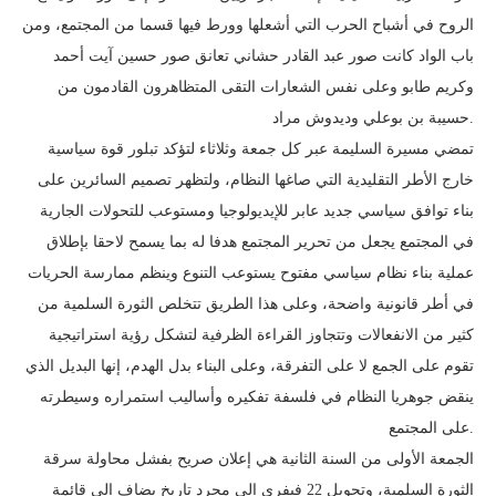
الروح في أشباح الحرب التي أشعلها وورط فيها قسما من المجتمع، ومن
باب الواد كانت صور عبد القادر حشاني تعانق صور حسين آيت أحمد
وكريم طابو وعلى نفس الشعارات التقى المتظاهرون القادمون من
حسيبة بن بوعلي وديدوش مراد.
تمضي مسيرة السليمة عبر كل جمعة وثلاثاء لتؤكد تبلور قوة سياسية
خارج الأطر التقليدية التي صاغها النظام، ولتظهر تصميم السائرين على
بناء توافق سياسي جديد عابر للإيديولوجيا ومستوعب للتحولات الجارية
في المجتمع يجعل من تحرير المجتمع هدفا له بما يسمح لاحقا بإطلاق
عملية بناء نظام سياسي مفتوح يستوعب التنوع وينظم ممارسة الحريات
في أطر قانونية واضحة، وعلى هذا الطريق تتخلص الثورة السلمية من
كثير من الانفعالات وتتجاوز القراءة الظرفية لتشكل رؤية استراتيجية
تقوم على الجمع لا على التفرقة، وعلى البناء بدل الهدم، إنها البديل الذي
ينقض جوهريا النظام في فلسفة تفكيره وأساليب استمراره وسيطرته
على المجتمع.
الجمعة الأولى من السنة الثانية هي إعلان صريح بفشل محاولة سرقة
الثورة السلمية، وتحويل 22 فيفري إلى مجرد تاريخ يضاف إلى قائمة