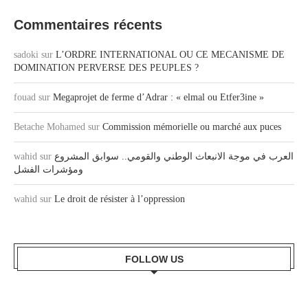
Commentaires récents
sadoki
sur
L’ORDRE INTERNATIONAL OU CE MECANISME DE
DOMINATION PERVERSE DES PEUPLES ?
fouad
sur
Megaprojet de ferme d’Adrar : « elmal ou Etfer3ine »
Betache Mohamed
sur
Commission mémorielle ou marché aux puces
wahid
sur
العرب في موجة الانبعاث الوطني والقومي.. سوابق المشروع
ومؤشرات الفشل
wahid
sur
Le droit de résister à l’oppression
FOLLOW US