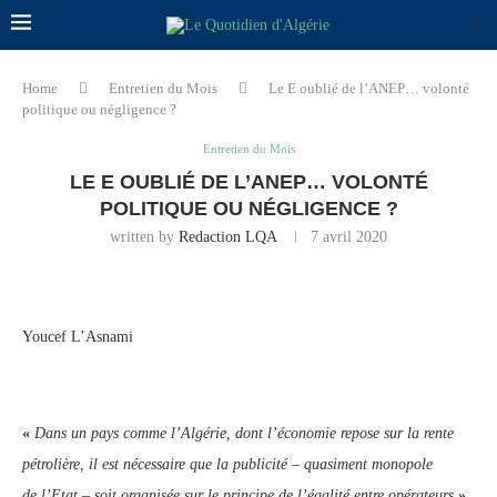
Home
Entretien du Mois
Le E oublié de l’ANEP… volonté
politique ou négligence ?
Entretien du Mois
LE E OUBLIÉ DE L’ANEP… VOLONTÉ
POLITIQUE OU NÉGLIGENCE ?
written by
Redaction LQA
7 avril 2020
Youcef L’Asnami
«
Dans un pays comme l’Algérie, dont l’économie repose sur la rente
pétrolière, il est nécessaire que la publicité – quasiment monopole
de l’Etat – soit organisée sur le principe de l’égalité entre opérateurs
».