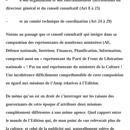
–
à son organisation et son fonctionnement (attributions du
directeur général et du conseil consultatif (Art 8 à 23)
–
et au comité technique de coordination (Art 24 à 29)
Notons au passage que ce conseil consultatif qui intègre dans sa
composition des représentants de nombreux ministères (AE,
Défense nationale, Intérieur, Finances, Planification, Information,
comprend aussi un « représentant du Parti de Front de Libération
nationale » ! Pas un seul représentant du ministère de la Culture !
Une incohérence difficilement compréhensible de cette composition
eu égard aux missions de l’Anep relatives à l’Edition.
De même qu’on est en droit de s’interroger sur les raisons des
gouvernants de cette époque d’attribuer deux missions
complétement différentes à une même agence. Quel rapport entre
le monde de l’Edition qui, de mon point de vue relèverait plus de
la culture, et celui de la publicité qui, naturellement relève de