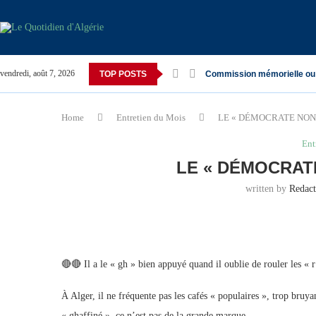
vendredi, août 7, 2026
TOP POSTS
Commission mémorielle ou
Home
Entretien du Mois
LE « DÉMOCRATE NON
Ent
LE « DÉMOCRAT
written by
Redac
🔴🔴 Il a le « gh » bien appuyé quand il oublie de rouler les «
À Alger, il ne fréquente pas les cafés « populaires », trop bruyant
« ghaffiné », ce n’est pas de la grande marque.