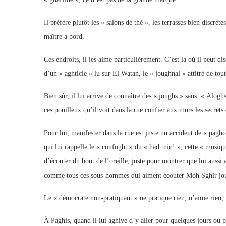
Il préfère plutôt les « salons de thé », les terrasses bien discrè
maître à bord.
Ces endroits, il les aime particulièrement. C’est là où il peut d
d’un « aghticle » lu sur El Watan, le « joughnal » attitré de tout
Bien sûr, il lui arrive de connaître des « joughs » sans. « Alog
ces pouilleux qu’il voit dans la rue confier aux murs les secrets 
Pour lui, manifester dans la rue est juste un accident de « paghc
qui lui rappelle le « confoght » du « had tnin! », cette « musiq
d’écouter du bout de l’oreille, juste pour montrer que lui aussi a 
comme tous ces sous-hommes qui aiment écouter Moh Sghir jouer 
Le « démocrate non-pratiquant » ne pratique rien, n’aime rien, 
À Paghis, quand il lui aghive d’y aller pour quelques jours ou p