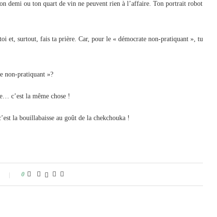
ton demi ou ton quart de vin ne peuvent rien à l’affaire. Ton portrait robot
toi et, surtout, fais ta prière. Car, pour le « démocrate non-pratiquant », tu
te non-pratiquant »?
rdre… c’est la même chose !
’est la bouillabaisse au goût de la chekchouka !
0