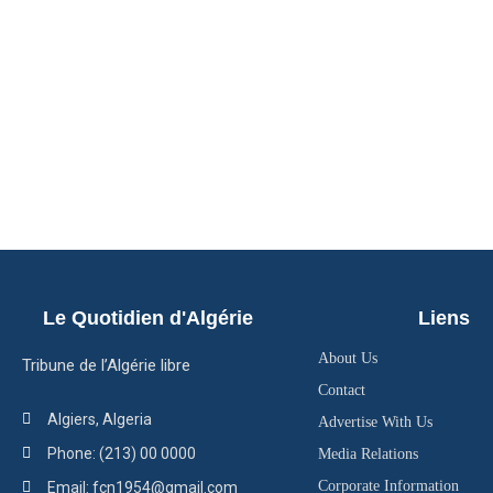
Le Quotidien d'Algérie
Liens
About Us
Tribune de l’Algérie libre
Contact
Algiers, Algeria
Advertise With Us
Phone: (213) 00 0000
Media Relations
Corporate Information
Email: fcn1954@gmail.com