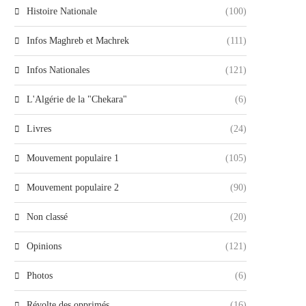
Histoire Nationale
(100)
Infos Maghreb et Machrek
(111)
Infos Nationales
(121)
L'Algérie de la "Chekara"
(6)
Livres
(24)
Mouvement populaire 1
(105)
Mouvement populaire 2
(90)
Non classé
(20)
Opinions
(121)
Photos
(6)
Révolte des opprimés
(16)