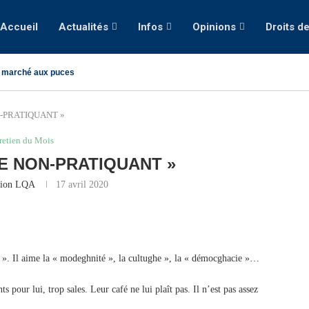
Accueil
Actualités
Infos
Opinions
Droits d
 marché aux puces
-PRATIQUANT »
retien du Mois
E NON-PRATIQUANT »
tion LQA
17 avril 2020
 r ». Il aime la « modeghnité », la cultughe », la « démocghacie »…
s pour lui, trop sales. Leur café ne lui plaît pas. Il n’est pas assez