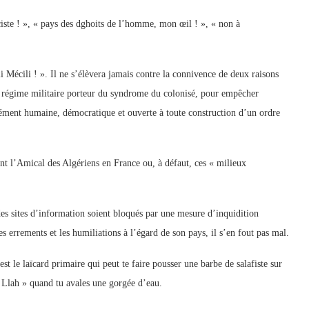
ciste ! », « pays des dghoits de l’homme, mon œil ! », « non à
li Mécili ! ». Il ne s’élèvera jamais contre la connivence de deux raisons
’un régime militaire porteur du syndrome du colonisé, pour empêcher
dément humaine, démocratique et ouverte à toute construction d’un ordre
tant l’Amical des Algériens en France ou, à défaut, ces « milieux
.
des sites d’information soient bloqués par une mesure d’inquidition
es errements et les humiliations à l’égard de son pays, il s’en fout pas mal.
est le laïcard primaire qui peut te faire pousser une barbe de salafiste sur
 Llah » quand tu avales une gorgée d’eau.