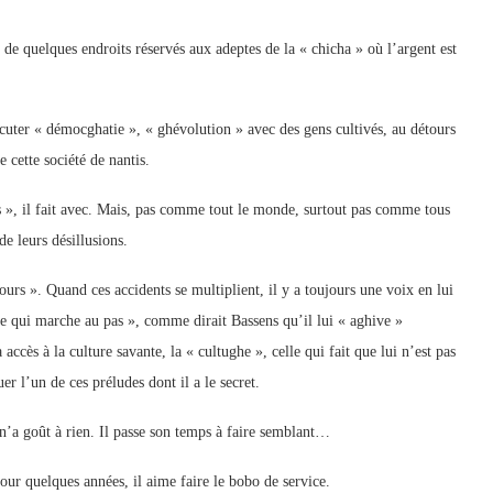
tes de quelques endroits réservés aux adeptes de la « chicha » où l’argent est
iscuter « démocghatie », « ghévolution » avec des gens cultivés, au détours
e cette société de nantis.
hs », il fait avec. Mais, pas comme tout le monde, surtout pas comme tous
de leurs désillusions.
ours ». Quand ces accidents se multiplient, il y a toujours une voix en lui
ue qui marche au pas », comme dirait Bassens qu’il lui « aghive »
accès à la culture savante, la « cultughe », celle qui fait que lui n’est pas
l’un de ces préludes dont il a le secret.
n’a goût à rien. Il passe son temps à faire semblant…
our quelques années, il aime faire le bobo de service.