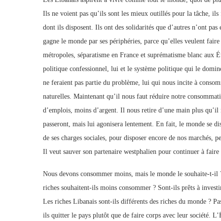
Ils ne voient pas qu’ils sont les mieux outillés pour la tâche, i
dont ils disposent. Ils ont des solidarités que d’autres n’ont pa
gagne le monde par ses périphéries, parce qu’elles veulent faire a
métropoles, séparatisme en France et suprématisme blanc aux Ét
politique confessionnel, lui et le système politique qui le domin
ne feraient pas partie du problème, lui qui nous incite à consom
naturelles. Maintenant qu’il nous faut réduire notre consommat
d’emplois, moins d’argent. Il nous retire d’une main plus qu’il 
passeront, mais lui agonisera lentement. En fait, le monde se di
de ses charges sociales, pour disposer encore de nos marchés, peu
Il veut sauver son partenaire westphalien pour continuer à faire 
Nous devons consommer moins, mais le monde le souhaite-t-il ? 
riches souhaitent-ils moins consommer ? Sont-ils prêts à investir
Les riches Libanais sont-ils différents des riches du monde ? Pa
ils quitter le pays plutôt que de faire corps avec leur société. L