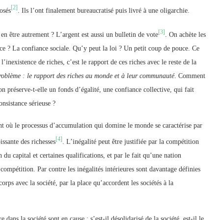
[2]
osés
. Ils l’ont finalement bureaucratisé puis livré à une oligarchie.
[3]
 en être autrement ? L’argent est aussi un bulletin de vote
. On achète les
ce ? La confiance sociale. Qu’y peut la loi ? Un petit coup de pouce. Ce
l’inexistence de riches, c’est le rapport de ces riches avec le reste de la
problème : le rapport des riches au monde et à leur communauté
. Comment
ion préserve-t-elle un fonds d’égalité, une confiance collective, qui fait
onsistance sérieuse ?
t où le processus d’accumulation qui domine le monde se caractérise par
[4]
issante des richesses
. L’inégalité peut être justifiée par la compétition
u capital et certaines qualifications, et par le fait qu’une nation
compétition. Par contre les inégalités intérieures sont davantage définies
corps avec la société, par la place qu’accordent les sociétés à la
 dans la société sont en cause : s’est-il désolidarisé de la société, est-il le