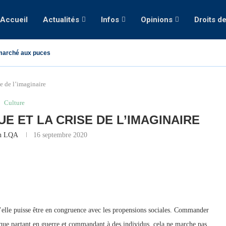
Accueil
Actualités
Infos
Opinions
Droits d
marché aux puces
se de l’imaginaire
Culture
UE ET LA CRISE DE L’IMAGINAIRE
on LQA
16 septembre 2020
u’elle puisse être en congruence avec les propensions sociales. Commander
que partant en guerre et commandant à des individus, cela ne marche pas.