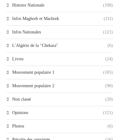
Histoire Nationale
(100)
Infos Maghreb et Machrek
(111)
Infos Nationales
(121)
L'Algérie de la "Chekara"
(6)
Livres
(24)
Mouvement populaire 1
(105)
Mouvement populaire 2
(90)
Non classé
(20)
Opinions
(121)
Photos
(6)
Révolte des opprimés
(16)