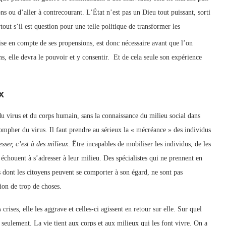
ions ou d’aller à contrecourant. L’État n’est pas un Dieu tout puissant, sorti
tout s’il est question pour une telle politique de transformer les
rise en compte de ses propensions, est donc nécessaire avant que l’on
ns, elle devra le pouvoir et y consentir. Et de cela seule son expérience
x
du virus et du corps humain, sans la connaissance du milieu social dans
triompher du virus. Il faut prendre au sérieux la « mécréance » des individus
esser, c’est à des milieux
. Être incapables de mobiliser les individus, de les
 échouent à s’adresser à leur milieu. Des spécialistes qui ne prennent en
s dont les citoyens peuvent se comporter à son égard, ne sont pas
tion de trop de choses.
s crises, elle les aggrave et celles-ci agissent en retour sur elle. Sur quel
s seulement. La vie tient aux corps et aux milieux qui les font vivre. On a