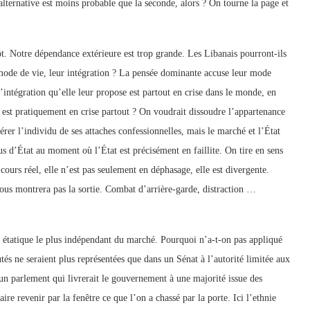
lternative est moins probable que la seconde, alors ? On tourne la page et
ôt. Notre dépendance extérieure est trop grande. Les Libanais pourront-ils
 mode de vie, leur intégration ? La pensée dominante accuse leur mode
’intégration qu’elle leur propose est partout en crise dans le monde, en
al est pratiquement en crise partout ? On voudrait dissoudre l’appartenance
érer l’individu de ses attaches confessionnelles, mais le marché et l’État
us d’État au moment où l’État est précisément en faillite. On tire en sens
cours réel, elle n’est pas seulement en déphasage, elle est divergente.
 nous montrera pas la sortie. Combat d’arrière-garde, distraction …
ion étatique le plus indépendant du marché. Pourquoi n’a-t-on pas appliqué
és ne seraient plus représentées que dans un Sénat à l’autorité limitée aux
’un parlement qui livrerait le gouvernement à une majorité issue des
ire revenir par la fenêtre ce que l’on a chassé par la porte. Ici l’ethnie