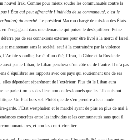
r un nouvel Irak. Comme pour mieux souder les communautés contre la
 pas l’État qui peut affranchir l’individu de sa communauté, c’est le
istribution) du marché
. Le président Macron chargé de mission des États-
nais en l’engageant dans une démarche qui puisse le déséquilibrer. Peine
 déferra pas de ses connexions externes pour être livré à la merci d’Israël.
e et maintenant sans la société, sauf à la contraindre par la violence
’Arabie saoudite, Israël d’un côté, l’Iran, la Chine et la Russie de
se aussi par le Liban, le Liban penchera d’un côté ou de l’autre. Il n’a pas
ens d’équilibrer ses rapports avec ces pays qui soutiennent une de ses
s, elles dépendent séparément de l’extérieur. Plus tôt le Liban aura
ue ne parle-t-on pas des liens non confessionnels que les Libanais ont
litique. Un État hors sol. Plutôt que de s’en prendre à leur mode
ière-garde, l’État westphalien et le marché ayant de plus en plus de mal à
épendances concrètes entre les individus et les communautés sans quoi il
intercommunautaires, et non les court-circuiter.
naturel. Ils sont seulement mis devant l’impossibilité avant les autres.