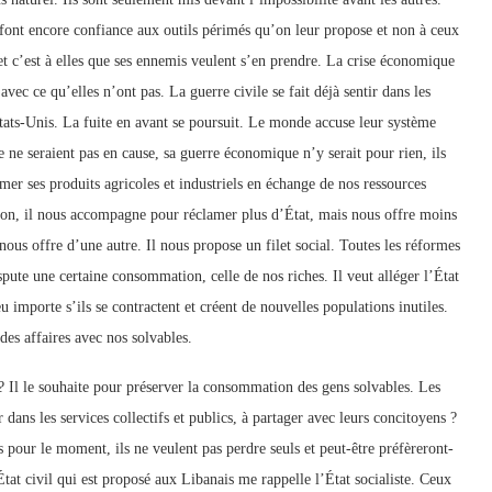
ls font encore confiance aux outils périmés qu’on leur propose et non à ceux
s et c’est à elles que ses ennemis veulent s’en prendre. La crise économique
vec ce qu’elles n’ont pas. La guerre civile se fait déjà sentir dans les
ats-Unis. La fuite en avant se poursuit. Le monde accuse leur système
e ne seraient pas en cause, sa guerre économique n’y serait pour rien, ils
mer ses produits agricoles et industriels en échange de nos ressources
ion, il nous accompagne pour réclamer plus d’État, mais nous offre moins
nous offre d’une autre. Il nous propose un filet social. Toutes les réformes
spute une certaine consommation, celle de nos riches. Il veut alléger l’État
 importe s’ils se contractent et créent de nouvelles populations inutiles.
des affaires avec nos solvables.
Il le souhaite pour préserver la consommation des gens solvables. Les
 dans les services collectifs et publics, à partager avec leurs concitoyens ?
s pour le moment, ils ne veulent pas perdre seuls et peut-être préfèreront-
’État civil qui est proposé aux Libanais me rappelle l’État socialiste. Ceux