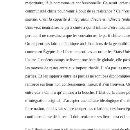
majoritaire, là la communauté confessionnelle. Ce serait crée
communauté chiite pour venir à bout de sa résistance ?
Ce n’est
marché. C’est la capacité d’intégration directe et indirecte (red
Unis veut neutraliser le parti chiite à qui il intime d’être liba
perdue, il ne convaincra que les convaincus, le parti chiite ne se
On ne peut pas faire de politique au Liban hors de la géopolitiqu
comme en Égypte. Le Liban ne peut pas accorder les États-Unis, l
l’autre. Les deux camps se livrent une bataille globale, elle pas
les moyens de rester entre eux imperturbable. Il n’a pas les moy
parties. Et les rapports entre les parties ne sont pas économique
renforcé ses liens non confessionnels, mieux il s’en trouvera. Q
entre eux ? On n’a qu’un mot à la bouche, l’État ou la classe po
d’intégration original, d’accepter une défaite idéologique d’arr
faire nation, on devrait se préoccuper des relations, des interd
continuera de se déchirer. Il doit renforcer ses liens intra et 
Les Libanais aspirent à vivre comme tout le monde, quoi de plus 