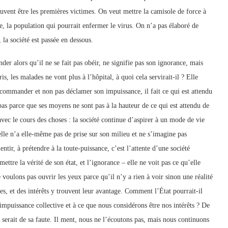
uvent être les premières victimes. On veut mettre la camisole de force à
tte, la population qui pourrait enfermer le virus. On n’a pas élaboré de
t, la société est passée en dessous.
er alors qu’il ne se fait pas obéir, ne signifie pas son ignorance, mais
s, les malades ne vont plus à l’hôpital, à quoi cela servirait-il ? Elle
 commander et non pas déclamer son impuissance, il fait ce qui est attendu
pas parce que ses moyens ne sont pas à la hauteur de ce qui est attendu de
 avec le cours des choses : la société continue d’aspirer à un mode de vie
, elle n’a elle-même pas de prise sur son milieu et ne s’imagine pas
tir, à prétendre à la toute-puissance, c’est l’attente d’une société
ettre la vérité de son état, et l’ignorance – elle ne voit pas ce qu’elle
 voulons pas ouvrir les yeux parce qu’il n’y a rien à voir sinon une réalité
es, et des intérêts y trouvent leur avantage. Comment l’État pourrait-il
 l’impuissance collective et à ce que nous considérons être nos intérêts ? De
t serait de sa faute. Il ment, nous ne l’écoutons pas, mais nous continuons