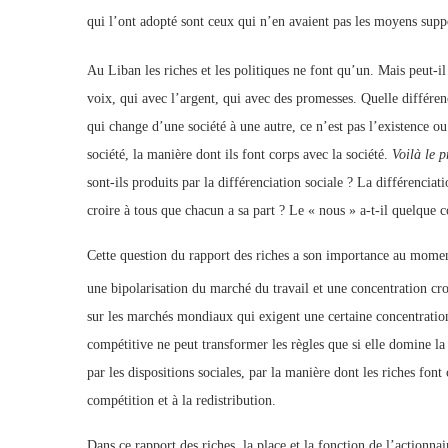
qui l’ont adopté sont ceux qui n’en avaient pas les moyens supp
Au Liban les riches et les politiques ne font qu’un. Mais peut-il
voix, qui avec l’argent, qui avec des promesses. Quelle différen
qui change d’une société à une autre, ce n’est pas l’existence ou 
société, la manière dont ils font corps avec la société.
Voilà le 
sont-ils produits par la différenciation sociale ? La différenciat
croire à tous que chacun a sa part ? Le « nous » a-t-il quelque c
Cette question du rapport des riches a son importance au momen
une bipolarisation du marché du travail et une concentration cro
sur les marchés mondiaux qui exigent une certaine concentration d
compétitive ne peut transformer les règles que si elle domine la 
par les dispositions sociales, par la manière dont les riches font 
compétition et à la redistribution.
Dans ce rapport des riches, la place et la fonction de l’actionnaire