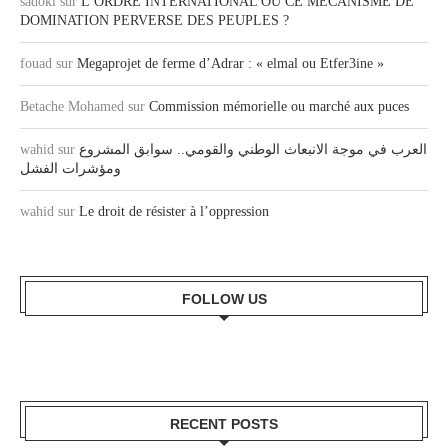
sadoki
sur
L’ORDRE INTERNATIONAL OU CE MECANISME DE
DOMINATION PERVERSE DES PEUPLES ?
fouad
sur
Megaprojet de ferme d’Adrar : « elmal ou Etfer3ine »
Betache Mohamed
sur
Commission mémorielle ou marché aux puces
العرب في موجة الانبعاث الوطني والقومي.. سوابق المشروع
sur
wahid
ومؤشرات الفشل
wahid
sur
Le droit de résister à l’oppression
FOLLOW US
RECENT POSTS