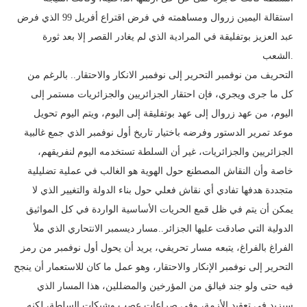
استقالة اليمين زروال ومساهمته في فرض اقتراع أفريل 99 الذي فرض
عبد العزيز بوتفليقة في المرادية الذي لم يغادر القصر إلا بعد ثورة
الشعب.
التحريف من نوفمبر التحرير إلى نوفمبر الانكار والاحتقار.. بالرغم من
كل ما جرى ويجري، فإن احتقار الجزائريين والجزائريات مستمر إلى
اليوم، من عهد زروال إلى عهد بوتفليقة إلى اليوم، ويتم اليوم تحويل
موعد تمرير الدستور وفرضه باختيار تاريخ أول نوفمبر الذي جمع غالبية
الجزائريين والجزائريات، غير أن السلطة تستخدمه اليوم لنفريقهم،
خاصة وأن النقاش المصطنع حول الهوية هو الغالب في عملية تضليلية
متجددة هدفها تفادي أي نقاش فعلي حول بناء الدولة والتغيير الذي لا
يمكن أن يتم في ظل قمع الحريات الأساسية الواردة في كل المواثيق
الدولية التي صادقت عليها الجزائر..مسار ديسمبر الانتحاري الذي ملأ
الفراغ بالفراغ، يتبعه مسار تحريفي، يريد أن يحول أول نوفمبر من رمز
التحرير إلى نوفمبر الإنكار والاحتقار، وهو عمل ما كان للاستعمار أن ينجح
فيه حتى ولو جند فيالق من المؤرخين والمضللين، هذا المسار الذي
سيزيد في تعقيد الأزمة، وفي صراعات عصب وشبكات السلطة، لكنه