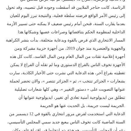
الرئاسة، كانت حناجر الملايين قد أسقطت وجوده قبل تنصيبه، وقد تحول
إلى رئيس الأمر الواقع فرضته سلطة فعلية، والنتيجة تبرز اليوم للعيان
بعدما يقارب السنة، فنحن أمام رئيس ضعيف لا يمكنه حتى تسيير الأزمة
الداخلية لمنظومة الحكم بتناقضاتها وصراعات عصبها وشبكاتها.هذا
المسار الانتحاري الذي فرض بالقوة وبدعاية متخلفة، بدأت بنشر الكراهية
والجهوية والعنصرية منذ جوان 2019، من أجهزة حزبية مفبركة ومن
أجهزة إعلامية تقتات من المال العام ومن المال الفاسد،.كانت كل هذه
الأجهزة تخوف الناس بالفراغ الدستوري وما لم تقله أن الفراغ لا يمكن
تغطيته بفراغ آخر، هذه الدعاية التي نشرت حتى الأخبار الكاذبة، سارت
بشعارات « الجزائر تنتخب »، ثم « الجزائر تنتصر »، والان تحضر لحملة
عنوانها التصويت على « دستور التغيير »، وهي كلها شعارات تضليلية
تنطلق من ايديولوجية أمنية تعادي أي تغيير، ايديولوجية عنوانها أن
الجريمة ليست جريمة، بل الحديث عنها هو الجريمة.
الدعاية التي استخدمت لفرض مرور انتحاري بالقوة في 12 ديسمبر من
السنة الماضية كانت تخوف الناس ببعبع جديد سمي المجلس التأسيسي،
رغم أن المجلس التأسيسي هو هيئة يتم انتخابها في اقتراع عام، وكان