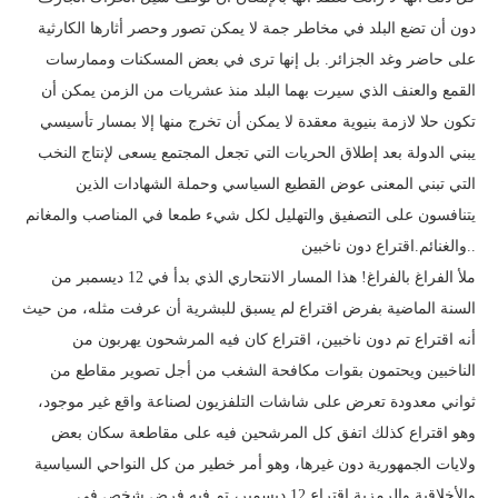
دون أن تضع البلد في مخاطر جمة لا يمكن تصور وحصر أثارها الكارثية
على حاضر وغد الجزائر. بل إنها ترى في بعض المسكنات وممارسات
القمع والعنف الذي سيرت بهما البلد منذ عشريات من الزمن يمكن أن
تكون حلا لازمة بنيوية معقدة لا يمكن أن تخرج منها إلا بمسار تأسيسي
يبني الدولة بعد إطلاق الحريات التي تجعل المجتمع يسعى لإنتاج النخب
التي تبني المعنى عوض القطيع السياسي وحملة الشهادات الذين
يتنافسون على التصفيق والتهليل لكل شيء طمعا في المناصب والمغانم
والغنائم.اقتراع دون ناخبين..
ملأ الفراغ بالفراغ! هذا المسار الانتحاري الذي بدأ في 12 ديسمبر من
السنة الماضية بفرض اقتراع لم يسبق للبشرية أن عرفت مثله، من حيث
أنه اقتراع تم دون ناخبين، اقتراع كان فيه المرشحون يهربون من
الناخبين ويحتمون بقوات مكافحة الشغب من أجل تصوير مقاطع من
ثواني معدودة تعرض على شاشات التلفزيون لصناعة واقع غير موجود،
وهو اقتراع كذلك اتفق كل المرشحين فيه على مقاطعة سكان بعض
ولايات الجمهورية دون غيرها، وهو أمر خطير من كل النواحي السياسية
والأخلاقية والرمزية.اقتراع 12 ديسمبر، تم فيه فرض شخص في