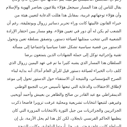
يقال للناس إن هذا المسار سيجعل هؤلاء يتلاعبون بعناصر الهوية والإسلام
وأن هؤلاء توجهاتهم غربية، بمقابل هذا هللت الدعاية لتعيين هيئة من
خبراء القانون غالبيتها كانت وراء تحرير دساتير زروال وبوتفليقة، رغم أن
الشعب لم يكن له أي دور في تعيين هؤلاء، وهو مسار يبين احتقار الإرادة
الشعبية التي تنتخب ممثليها لصياغة دستور، وتصفق بسلطة تعين وتحول
الدستور من قضية سياسية تشكل عقدا سياسيا واجتماعيا إلى مسألة
تقنية وإجرائية توكل إلى حملة الشهادات الذين يتمتعون برضا
السلطان.هذا المسار الذي يشبه كثيرا ما تم في عهد اليمين زروال الذي
كلف ذات الخبراء لصياغة دستور قيل للرأي العام آنذاك أنه بداية لبناء
الصرح المؤسساتي، والنتيجة أن الاستفتاء حول الدستور تحول إلى موعد
لإطلاق الاحتفالات والدعاية التي تبعتها تأسيس حزب التجمع الوطني
الديمقراطي مع عبد القادر بن صالح والطاهر بن بعيبش وأحمد أويحيى
وغيرهم، لتتبعها انتخابات تشريعية ومحلية عرفت تزويرا فاضحا ذكرت
الجزائريين والجزائريات من جيل الثورة بالانتخابات المزورة التي كان
ينظمها الحاكم الفرنسي نايجلان، لكن كل هذا لم يحل الأزمة، بل إن
السلطة كانت عاجزة حتى عن حل أزمتها الداخلية، وكانت النتيجة