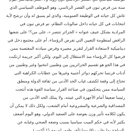
سنة من فرض تبون في القصر الرئاسي، وهو الموظف السياسي الذي
عاش كل حياته في الوظيفة العمومية، والذي لم يسبق له وأن ترشح لأية
انتخابات في كل حياته داخل صالونات النظام، تم فرض تبون في
المرادية بشكل عنيف عنوانه « الجزائر تنتصر »، على من؟! على شعبها
الرافض لمنظومة التعيين التي تفرض الرؤساء، أم على مجتمع دخل في
ديناميكية لاستعادة القرار لتقرير مصيره وفرض سيادته المغتصبة ممن
فرضوا كل الرؤساء منذ الاستقلال إلى اليوم، ولكن أكبر جريمة ارتكبت
في هذا الجو هو تقسيم الجزائريين بين وطنيين انتخبوا وغير وطنيين من
أذناب فرنسا تحركهم دوائر أجنبية وغيرها من خطابات الكراهية التي
تحتاج إلى وقفة لكشف غياب الحد الأدنى من ثقافة الدولة ومنطق
السياسة ممن يتحكمون في صناعة القرار.سياسة القوة هذه أنتجت
رئيسا ضعيفا أمام الأجهزة التي عينته، ولا يملك الحد الأدنى من
المصداقية والشرعية والمشروعية أمام الشعب، ولكل ذلك لا يمكن أن
يكون لكلامه تأثير وزن بعوضة على الصعيد الدولي، وهو اليوم أضعف
بكثير لأنه في حكم الميت سياسيا بسبب وضعه الصحي وغيابه عن
الساحة بما يقارب 60 يوما (آخر ظهور له يوم 15 أكتوبر).