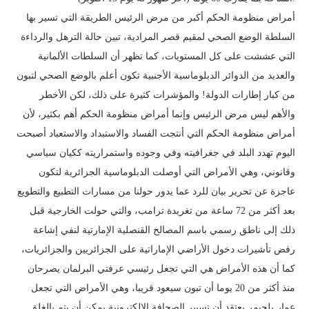
أمراض منظومة الحكم أكبر من مرض الرئيس الطريقة التي تسير بها
السلطة الوضع الصحي لمقيم قصر المرادية، تبين حالة الترهل والرداءة
التي عششت على كل المستويات، كما تظهر أن السلطات الألمانية
والعديد من الدوائر الدبلوماسية الأجنبية تكون أعلم بالوضع الصحي لتبون
من كبار إطارات الدولة! والمؤشرات كثيرة على ذلك، لكن الأخطر
والأهم ليس مرض الرئيس وإنما أمراض منظومة الحكم أهم بكثير، لأن
أمراض منظومة الحكم التي أنتجت الفساد والاستبداد والاستعباد أصبحت
اليوم تهدد البلد في جغرافيته وفي وجوده واستمراريته ككيان سياسي
وقانوني، وهي الأمراض التي أوصلت الدبلوماسية الجزائرية لتكون
عاجزة عن تحرير بيان للرد عما يدور حولنا من مسارات التطبيع والتطويع
بعد أكثر من 72 ساعة من تغريدة ترامب، والتي حولت الخارجية قبل
ذلك إلى ناطق رسمي باسم المصالح القنصلية الإمارتية لنفي إشاعة
رفض تأشيرات دخول الأراضي الإماراتية على الجزائريين والجزائريات،
كما أن هذه الأمراض هي التي تجعل رئيسي عرفتي البرلمان يصرحان
منذ أكثر من 20 يوما أن تبون سيعود قريبا، وهي الأمراض التي تجعل
عمار بلحيمر يعتقد أن تسيير الصحافة الإلكترونية يمكن أن يتم بالغلق