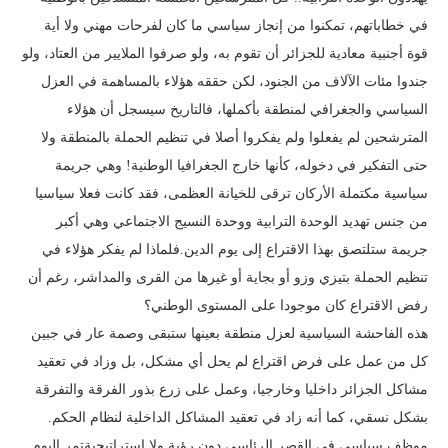
في خطاباتهم، تمكنوا من إنجاز سياسي ما كان لفرحات مهني ولا أية
قوة أجنبية معادية للجزائر أن تقوم به، ولو صرفوا الملايير من العتاد، ولو
جندوا مئات الآلاف من الجنود، لكن حققه هؤلاء بالمساهمة في العزل
السياسي والجغرافي لمنطقة بأكملها، فالتاريخ سيسجل أن هؤلاء
المترشحين لم يفعلوا ولم يفكروا أصلا في تنظيم الحملة بالمنطقة ولا
حتى التفكير في دخوله، كأنها خارج الجغرافيا الوطنية! وهي جريمة
سياسية مكتملة الأركان ترقى للخيانة العظمى، فقد كانت فعلا سياسيا
من جنس تهديد الوحدة الترابية ووحدة النسيج الاجتماعي وهي أكبر
جريمة ستلتصق بهذا الاقتراع إلى يوم الدين.فلماذا لم يفكر هؤلاء في
تنظيم الحملة بتيزي وزو أو بجاية أو غيرها من القرى والمداشر، رغم أن
رفض الاقتراع كان موجودا على المستوى الوطني؟
هذه الفاحشة السياسية لعزل منطقة بعينها ستبقى وصمة عار في جبين
كل من عمل على فرض اقتراع لم يحل أي مشكل، بل وزاد في تعقيد
مشاكل الجزائر داخليا وخارجيا، وعمل على زرع بذور الفرقة والتفرقة
بشكل نسقي، كما أنه زاد في تعقيد المشاكل الداخلية لنظام الحكم.
موظف سياسي في القصر الرئاسي دون رؤية ولا استراتيجيةتمر اليوم