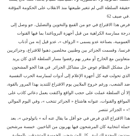
حقيقة السلطة التي لم تتغير طبيعتها منذ الانقلاب على الحكومة المؤقتة
في صيف 62.
فرض هذا الاقتراع في جو من القمع والتخوين والتضليل، جو وصل إلى
درجة ممارسة الكراهية من قبل أجهزة البروباغندا بما فيها القنوات
العمومية، بصناعة عدو يسمى « الزواف »، عدو قيل إنه من أذناب
فرنسا، وقسمت الجزائر بين وطنيين مخلصين ذهبوا للاقتراع، وجزائريين
متعاونين مع الخارج أو مغرر بهم رفضوا مسار السلطة الذي كان يريد
حل مشكل النظام عوض حل مشاكل الجزائر. في هذا الجو المشحون
الذي تحولت فيه كل أجهزة الإعلام إلى أدوات لممارسة الحرب النفسية
ضد الشعب، ورغم خروج الملايين يوم الاقتراع للتنديد بهذا المرور بالقوة،
إلا أن السلطة عملت على حجب الواقع واكتفت بعمل دعائي كاذب على
المواقع والقنوات، عنوانه هاشتاغ « الجزائر تنتخب »، وفي اليوم الموالي
« الجزائر تنتصر »!
هذا الاقتراع الذي فرض في جو أقل ما يقال عنه أنه » باتولوجي »، بعد
حملة انتخابية كان المرشحون فيها يهربون من الناخبين. خمسة مرشحين
يهددون الوحدة الترابية.. كل المترشحين الخمسة المتشدقين بالوطنية