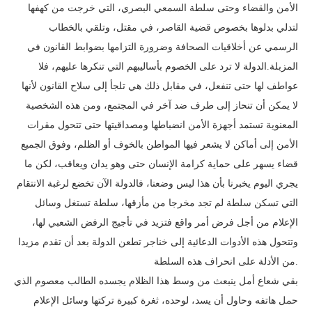
الأمن والقضاء وحتى سلطة السمعي البصري، التي خرجت من كهفها
لتدلي بدلوها بخصوص قضية القاصر، في مقتل، وتلقي بالخطاب
الرسمي عن أخلاقيات الصحافة وضرورة التزامها بضوابط القانون في
المزبلة.الدولة لا ترد على الخصوم بأساليبهم التي تنكرها عليهم، فلا
عواطف لها حتى تنفعل، في مقابل ذلك هي تلجأ إلى سلاح القانون لأنها
لا يمكن أن تنحاز إلى طرف ضد آخر في المجتمع، ومن هذه الشخصية
المعنوية تستمد أجهزة الأمن انضباطها ومصداقيتها حتى تتحول مقرات
الأمن إلى أماكن لا يشعر فيها المواطن بالخوف أو الظلم، وفوق الجميع
قضاء يسهر على حماية كرامة الإنسان حتى وهو يدان ويعاقب، لكن ما
يجري اليوم يخبرنا بأن هذا ليس وضعنا، فالدولة الآن تخضع لرغبة الانتقام
التي تسكن سلطة لم تجد مخرجا من مأزقها، سلطة تستغل وسائل
الإعلام من أجل فرض أمر واقع فتزيد في تأجيج الرفض الشعبي لها،
وتتحول هذه الأدوات الدعائية إلى خناجر تطعن الدولة بعد أن تقدم مزيدا
من الأدلة على انحراف هذه السلطة.
بقي شعاع أمل ينبعث من وسط هذا الظلام يجسده الطالب معصوم الذي
حمل هاتفه وحاول أن يسد، لوحده، ثغرة كبيرة تركتها وسائل الإعلام