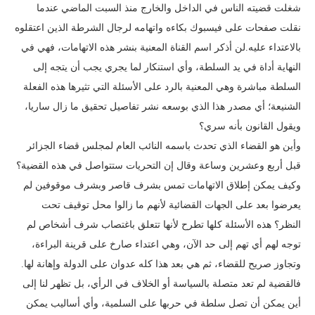
شغلت قضيته الناس في الداخل والخارج منذ السبت الماضي عندما
نقلت صفحات على فيسبوك بكاءه واتهامه لرجال الشرطة الذين اعتقلوه
بالاعتداء عليه.لن أذكر اسم القناة المعنية بنشر هذه الاتهامات، فهي في
النهاية أداة في يد السلطة، وأي استنكار لما يجري يجب أن يتجه إلى
السلطة مباشرة وهي المعنية بالرد على الأسئلة التي تثيرها هذه الفعلة
الشنيعة؛ أي مصدر هذا الذي بوسعه نشر تفاصيل تحقيق ما زال ساريا،
ويقول القانون بأنه سري؟
وأين هو القضاء الذي تحدث باسمه النائب العام لمجلس قضاء الجزائر
قبل أربع وعشرين وساعة وقال إن التحريات ستتواصل في هذه القضية؟
وكيف يمكن إطلاق الاتهامات تمس بشرف قاصر وبشرف موقوفين لم
يعرضوا بعد على الجهات القضائية لأنهم ما زالوا محل توقيف تحت
النظر؟ هذه الأسئلة كلها تطرح لأنها تتعلق باغتصاب شرف أشخاص لم
توجه لهم أي تهم إلى حد الآن، وهي اعتداء صارخ على قرينة البراءة،
وتجاوز صريح للقضاء، ثم هي بعد هذا كله عدوان على الدولة وإهانة لها.
فالقضية لم تعد متصلة بالسياسة أو الخلاف في الرأي، بل تظهر لنا إلى
أين يمكن أن تصل سلطة في حربها على السلمية، وأي أساليب يمكن