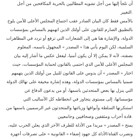
أن تلجأ إليها من أجل تشويه المطالبين بالحرية المكافحين من أجل
التغيير.
بالأمس فقط كان البيان الصادر عقب اجتماع المجلس الأعلى للأمن يلوح
بالتطبيق الصارم للقانون على أولئك الذين اتهمهم بالمساس بمؤسسات
الدولة، والإشارة هنا هي إلى الشعارات التي ترفع أو تردد في المظاهرات
السلمية، لكن اليوم يأتي هذا « المصدر » المجهول باسمه، المعلوم
بصفته، لأنه لا يمكن إلا أن يكون أمنيا، ليفعل عكس ما أشار إليه بيان
المجلس الأعلى للأمن الذي احتمى بالقانون لحماية المؤسسات، حيث
اختار « المصدر » أن يدوس على القانون للنيل من أولئك الذين يتهمهم
ضمنيا بالمساس بمؤسسات الدولة، وهذه إشارة مخيفة على تهالك الدولة
التي ينزل بها بعض المتحدثين باسمها، أو من يدعون الدفاع عن
مؤسساتها، إلى مستوى يتجاوز في انحطاطه كل الأساليب التي
استنكرتها السلطة وأبواقها وزبائنها والمتحدثون غير الرسميين باسمها من
قادة أحزاب ومثقفين وصحافيين وجامعيين.
يمنح « المصدر » مزيدا من الأدلة للطرف الآخر الذي يعلن الحرب عليه،
وتضرب القناة/الأداة كل جهود إضفاء « القانونية » على تصرفات أجهزة