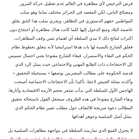
فرض الترخيص لأي مظاهرة في العالم عدم تعطيل حركة المرور
ومصالح الناس، لكن المقصد في الجزائر مختلف تماما وهو سلب
المواطنين حقهم الدستوري في التظاهر، ويجري سلب هذا الحق بغلق
عاصمة البلاد ومنع الدخول إليها كلما كانت هناك مظاهرة أو احتجاج دون
اكتراث لنتائج ذلك.لا تبدي السلطة أي اهتمام بثمن وقف المظاهرات،
فغلق الشارع بالنسبة لها بات هدفا استراتيجيا لأنه يتعلق بحظوظ نظام
الحكم في البقاء والاستمرار، فبقاء الشارع مفتوحا يعني احتمال تسييس
كل الاحتجاجات ذات الطابع المهني والاجتماعي حيث يمثل الرد الذي
قدمته الحكومة على مطالب المضربين بوصفها « مستحيلة التحقيق »
وأكدته مجلة الجيش لاحقا، تأكيدا بأن الاحتجاجات الاجتماعية أصبحت
الهاجس الأول للسلطة التي بدأت تشعر بحجم الأزمة الاقتصادية وآثارها،
وبقاء الشارع مفتوحا في هذه الظروف سيجعل القول باستحالة تحقيق
المطالب دعوة صريحة للالتفاف حول مطلب تغيير نظام الحكم الذي
يمثل أصل السلمية وجوهر أهدافها.
لا يختزل القمع الذي تمارسه السلطة في مواجهة مظاهرات السلمية بل