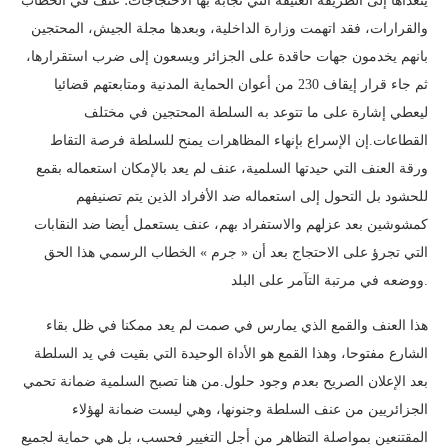
يتعداها إلى الطريقة العنيفة التي تجابه بها الاحتجاجات؛ عنف في الخطاب
والقرارات، فقد اتهمت وزارة الداخلية، وبعدها مجلة الجيش، المحتجين
بانهم يخدمون جهات حاقدة على الجزائر ويسعون إلى ضرب استقرارها،
ثم جاء قرار إيقاف 230 من أعوان الحماية المدنية ومتابعتهم قضائيا
ليعطي إشارة على ما تتوعد به السلطة المحتجين في مختلف
القطاعات.إن الإسراع بإنهاء المظاهرات يمنح للسلطة فرصة التقاط
ورقة العنف التي حيدتها السلمية، عنف لم يعد بالإمكان استعماله بقمع
للحشود بل التحول إلى استعماله ضد الأفراد الذين يتم تصنيفهم
كمشوشين بعد عزلهم والاستفراد بهم، عنف يستعمل أيضا ضد النقابات
التي تجرؤ على الاحتجاج بعد أن « جرم » الخطاب الرسمي هذا الحق
ووضعه في مرتبة التآمر على البلد.
هذا العنف والقمع الذي يمارس في صمت لم يعد ممكنا في ظل بقاء
الشارع مفتوحا، وهذا القمع هو الأداة الوحيدة التي بقيت في يد السلطة
بعد الإعلان الصريح بعدم وجود حلول.من هنا تصبح السلمية ضمانة تحمي
الجزائريين من عنف السلطة وجنونها، وهي ليست ضمانة لهؤلاء
المقتنعين بمواصلة التظاهر من أجل التغيير فحسب، بل هي حماية لجميع