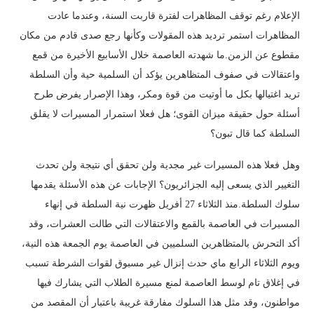
الإعلام رغم توقف المظاهرات لفترة قاربت السنة، وعندما عادت
المظاهرات استمر ترديد هذه المقولات وكأنها رجع صدى قادم من مكان
مقطوع عن الزمن.ما شهدته العاصمة خلال الأسابيع الأخيرة من قمع
واعتقالات في صفوف المتظاهرين يؤكد أن السلمية حية وأن السلطة
تريد اغتيالها بكل ما أوتيت من قوة ومكر، وهذا الإصرار يفرض طرح
أسئلة حول حقيقة ميزان القوى؛ هل فعلا استمرار المسيرات لا يقلق
السلطة كما قال تبون؟
وهل فعلا هذه المسيرات غير مجدية ولن تحقق أي نتيجة ولن تحدث
التغيير الذي يسعى إليه الجزائريون؟ الإجابات عن هذه الأسئلة يقدمها
سلوك السلطة.منذ الثلاثاء 27 أفريل ظهرت نية السلطة في إنهاء
المسيرات في العاصمة بالقمع والاعتقالات التي طالت العشرات، وقد
أكد التحرش بالمتظاهرين السلميين في العاصمة يوم الجمعة هذه النية،
ويوم الثلاثاء الرابع ماي حدث إنزال غير مسبوق لقوات الشرطة تسبب
في إغلاق تام لوسط العاصمة لمنع مسيرة الطلاب التي يشارك فيها
مواطنون، وقد مثل هذا السلوك مفارقة غريبة باعتبار أن المقصد من