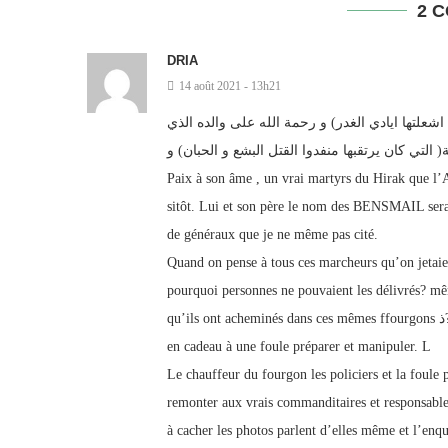
2 
DRIA
14 août 2021 - 13h21
شعلتها ايادي الغدر) و رحمة الله على والده الذي
( التي كان يرتقبها منفدوا القتل البشع و الحبان) و
Paix à son âme , un vrai martyrs du Hirak que l’A
sitôt. Lui et son père le nom des BENSMAIL sera
de généraux que je ne même pas cité.
Quand on pense à tous ces marcheurs qu’on jetaien
pourquoi personnes ne pouvaient les délivrés? mê
qu’ils ont acheminés dans ces mêmes ffourgons ذ?comment se fait il que cette fois les policiers et le fourgons sont offerts
en cadeau à une foule préparer et manipuler. L
Le chauffeur du fourgon les policiers et la foule 
remonter aux vrais commanditaires et responsabl
à cacher les photos parlent d’elles même et l’enqu