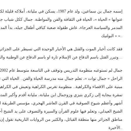
إسمه جمال بن سماعين، ولد عام 1987، يسكن في م..
عنوانها « الحياة »، الحياة في الثقافة والفن والمواطنة. جمال ككل شباب جي
« البولتيك »..
فقد كانت أخبار الموت والقتل هي الأخبار الوحيدة التي تسيطر على الجزائر ،
وتبرر القتل باسم الدفاع عن الإسلام تارة او باسم الدفاع عن الوطنية والجمهورية تارة أخرى…
الراحل « جمال توات »، تعلم جمال منه مدرسة الحياة والفن.. الحياة التي 
مبنية على الاقصاء والكراهية.. منظومة تغرس الكراهية وتعيش في الكراهي
تمقرة ببجاية إلى زكري بتيزي وزوجمال ابن مليانة، مليانة أقدم وأكبر الم
أشهر وأعظم شيوخ الصوفية في القرن العاشر الهجري، مؤسس الطريقة الر
الشيخ العيدلي، وتعلم فيها علوم القرآن والسيرة والتصوف على يد الشيخ
مناطق الجزائر منها منطقة القبائل، والكثير من الروايات التاريخية تقول إ
الأخيرة..