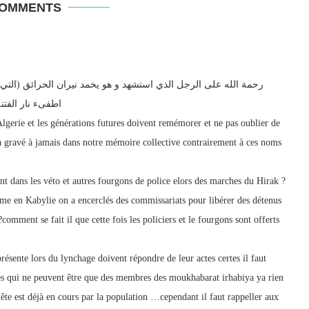
COMMENTS
رحمة الله على الرجل الذي استشهد و هو يخمد نيران الحرائق (التي ا
اطفىء نار الفتنة
lgerie et les générations futures doivent remémorer et ne pas oublier de
 gravé à jamais dans notre mémoire collective contrairement à ces noms
t dans les véto et autres fourgons de police elors des marches du Hirak ?
me en Kabylie on a encerclés des commissariats pour libérer des détenus
présente lors du lynchage doivent répondre de leur actes certes il faut
es qui ne peuvent être que des membres des moukhabarat irhabiya ya rien
ête est déjà en cours par la population …cependant il faut rappeller aux