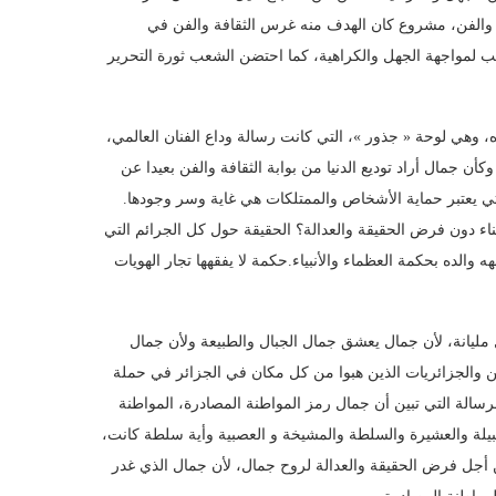
والفن، مشروع كان الهدف منه غرس الثقافة والفن في
ب لمواجهة الجهل والكراهية، كما احتضن الشعب ثورة التحرير
ه، وهي لوحة « جذور »، التي كانت رسالة وداع الفنان العالمي
أن جمال أراد توديع الدنيا من بوابة الثقافة والفن بعيدا عن
التي يعتبر حماية الأشخاص والممتلكات هي غاية وسر وجودها
ء دون فرض الحقيقة والعدالة؟ الحقيقة حول كل الجرائم التي
 والده بحكمة العظماء والأنبياء.حكمة لا يفقهها تجار الهويات
ليانة، لأن جمال يعشق جمال الجبال والطبيعة ولأن جمال
ين والجزائريات الذين هبوا من كل مكان في الجزائر في حملة
سالة التي تبين أن جمال رمز المواطنة المصادرة، المواطنة
لقبيلة والعشيرة والسلطة والمشيخة و العصبية وأية سلطة كانت
من أجل فرض الحقيقة والعدالة لروح جمال، لأن جمال الذي غدر