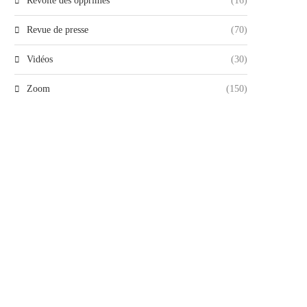
Révolte des opprimés
(16)
Revue de presse
(70)
Vidéos
(30)
Zoom
(150)