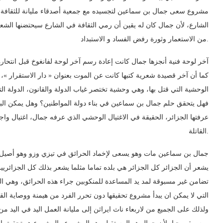
مشروع سعى جمال بن سماعين لتجسيده مع جمعية أصدقاء مليانة للثقافة 
الشارع، لأن جمال كان له يقين أن رمي الثقافة في الشارع سيحتضنها الشع
من الاستعمار وثورة رفض الفساد و الاستبداد.
آخر لوحة فنية أنجزها جمال كانت إعادة رسم آخر لوحة لفانغوخ قبل انتحار،
كما أن آخر قصيدة شعرية كتبها كانت عن الموت بعنوان « دار الاستقرار »، وك
الوحشية التي قتل بها، وهي وحشية تختصر غياب الدولة والقانون، الدولة .
فهل يتحقق حلم جمال بن سماعين في بناء دولة المواطنين؟ وهل يمكن البنا
عرفتها الجزائر، الحقيقة في الاغتيال الوحشي الذي عرفه جمال، اغتيال واجهه
القاتلة.
جمال بن سماعين مات وهو يسعى لإخماد الحرائق في تيزي وزو وهو أصيل م
يشعر أن الجزائر كل الجزائر هي بلده تماما مثلما يشعر بذلك كل الجزائري
تضامن غير مسبوقة لمد يد المساعدة للمنكوبين جراء هذه الحرائق، وهي الر
التي لا يمكن ان يبدأ مشروع تحقيقها دون تحرر الفرد من هيمنة ووصاية ا،
ولذلك على الجميع من لاربعاء ناث ايراثن إلى مليانة العمل اليد في اليد 