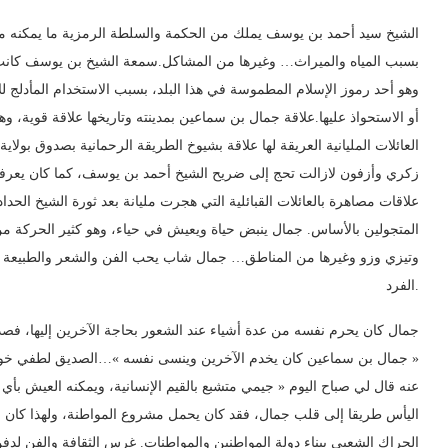
الشيخ سيد أحمد بن يوسف يملك من الحكمة والسلطة الرمزية ما يمكنه من
بسبب المياه والميراث… وغيرها من المشاكل.سمعة الشيخ بن يوسف كانت ت،
وهو أحد رموز الإسلام المطموسة في هذا البلد، بسبب الاستخدام المأدلج 
أو الاستحواذ عليها.علاقة جمال بن سماعين بمدينته وتاريخها علاقة قوية، وه
العائلات المليانية العريقة لها علاقة بشيوخ الطريقة الرحمانية بصدوق بولاي
زكري وأزفون لازالت تحج إلى ضريح الشيخ أحمد بن يوسف، كما كان يعرفها م
علاقات مصاهرة بالعائلات القبائلية التي هجرت مليانة بعد ثورة الشيخ الح
المتجولين بالأساس. جمال ينبض حياة ويعيش في حياء، وهو كثير الحركة من
وتيزي وزو وغيرها من المناطق… جمال شاب يحب الفن والشعر والطبيعة بتن
الفرد.
جمال كان يحرم نفسه من عدة أشياء عند الشعور بحاجة الآخرين إليها، فص
جمال بن سماعين كان يخدم الآخرين وينسى نفسه »…الصديق لطفي خواتم
عنه قال لي صباح اليوم « جيمي متشبع بالقيم الإنسانية، ويمكنه العيش بأ
اليأس طريقا إلى قلب جمال، فقد كان يحمل مشروع المواطنة، ولهذا كان في
الحراك الشعبي ببناء دولة المواطنين والمواطنات. غرس الثقافة والفن لدفن