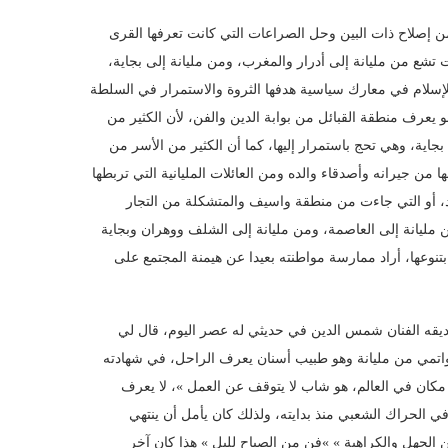
 إصلاح ذات البين وحل الصراعات التي كانت تعرفها القرى
شع من مليانة إلى أدرار والمغرب، ومن مليانة إلى بجاية
للإسلام في معارك سياسية هدفها الثروة والاستمرار في السلطة
و يعرف منطقة القبائل من بوابة الدين والفن، لأن الكثير من
ة بجاية، وهي تحج باستمرار إليها، كما أن الكثير من الأسر من
ن جيرانه وأصدقاء والده ومن العائلات المليانية التي تربطها
داد، أو التي جاءت من منطقة واسيف والمتشكلة من التجار
 مليانة إلى العاصمة، ومن مليانة إلى الشلف ووهران وبجاية
وعها، أراد ممارسة مواطنته بعيدا عن هيمنة المجتمع على
ديقه الفنان شمس الدين في حديثي له عصر اليوم، قال لي
« ي من مليانة وهو طبيب أسنان يعرف الراحل، في شهادته
ي مكان في العالم، هو شاب لا يتوقف عن العمل »، لا يعرف
 الحراك الشعبي منذ بدايته، ولذلك كان يأمل أن ينتهي
 الجهل والكراهية » »فن من الصباح لليل » هذا كان آخر