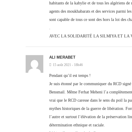
habitants de la kabylie et de tous les algériens de
agents des moukhabarats et des services parmi les c
sont capable de tous ce sont des hors la loi des c
.
AVEC LA SOLIDARITÉ LA SILMIYA ET LA
ALI MERABET
15 août 2021 - 18h46
Pendant qu’il est temps !
Je suis étonné par le communiquer du RCD signé M
Bensmail. Même Ferhat Meheni l’a complètement in
vrai que le RCD caresse dans le sens du poil la par
mythes historiques de la guerre de libération. For
l’autre et surtout l’élévation de la préservation 
détermination ethnique et raciale.