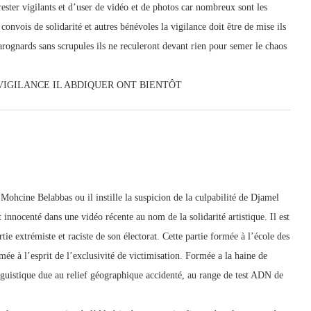
 rester vigilants et d’user de vidéo et de photos car nombreux sont les
onvois de solidarité et autres bénévoles la vigilance doit être de mise ils
harognards sans scrupules ils ne reculeront devant rien pour semer le chaos
 VIGILANCE IL ABDIQUER ONT BIENTÔT
ohcine Belabbas ou il instille la suspicion de la culpabilité de Djamel
nocenté dans une vidéo récente au nom de la solidarité artistique. Il est
tie extrémiste et raciste de son électorat. Cette partie formée à l’école des
mée à l’esprit de l’exclusivité de victimisation. Formée a la haine de
linguistique due au relief géographique accidenté, au range de test ADN de