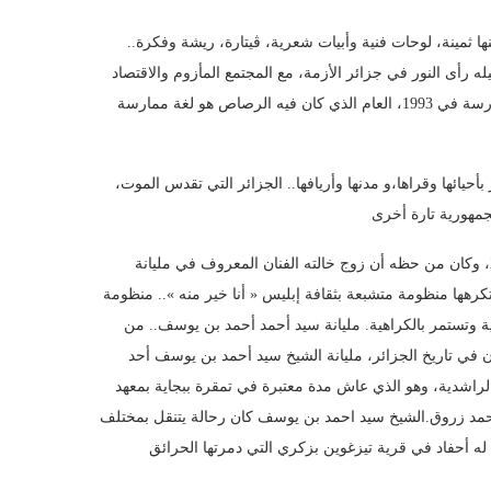
ليانة، أملاكه قليلة لكنها ثمينة، لوحات فنية وأبيات شعرية، ڤيتارة، ريشة وفكرة
له رأى النور في جزائر الأزمة، مع المجتمع المأزوم والاقتصاد
المدمر والسياسة العرجاء، عاش طفولة صعبة كباقي أطفال جيله، بدأ المدرسة في 1993، العام الذي كان فيه الرصاص هو لغة ممارسة
بأحيائها وقراها،و مدنها وأريافها.. الجزائر التي تقدس الموت
جمال لم تستوعبه منظومة التدريس وتوقف في التاسعة متوسط عام 2002، وكان من حظه أن زوج خالته الفنان المعروف في مليانة
تكرهها منظومة متشبعة بثقافة إبليس « أنا خير منه ».. منظومة
ة وتستمر بالكراهية. مليانة سيد أحمد أحمد بن يوسف.. من
دن في تاريخ الجزائر، مليانة الشيخ سيد أحمد بن يوسف أحد
اشدية، وهو الذي عاش مدة معتبرة في تمقرة ببجاية بمعهد
 أحمد زروق.الشيخ سيد احمد بن يوسف كان رحالة يتنقل بمختلف
ن له أحفاد في قرية تيزغوين بزكري التي دمرتها الحرائق