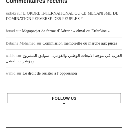
Commentaires récents
sadoki
sur
L’ORDRE INTERNATIONAL OU CE MECANISME DE
DOMINATION PERVERSE DES PEUPLES ?
fouad
sur
Megaprojet de ferme d’Adrar : « elmal ou Etfer3ine »
Betache Mohamed
sur
Commission mémorielle ou marché aux puces
wahid
sur
العرب في موجة الانبعاث الوطني والقومي.. سوابق المشروع
ومؤشرات الفشل
wahid
sur
Le droit de résister à l’oppression
FOLLOW US