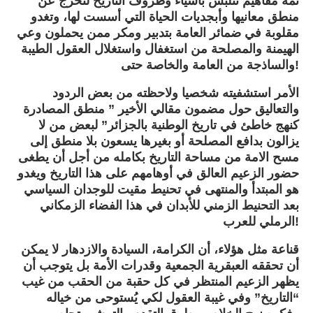
ثمة مفاهيم تتلبس بأشياء وظروف التاريخ لتخرج عن
منطق معانيها وأبجديات الحياة التي أسست لها، وتغدو
مقلوبة في ضمائر العامة بتدبير ومكر ممن يحملون وعي
الهيمنة والمصلحة من استغفال واستغلال العقول الطيبة
والساذجة من العامة والخاصة حتى!
الأمر استشفيته شخصيا ولاحظته من بعض الردود
والتعاليق حول مضمون مقالي الأخير ” منطق المصادرة
كنهج خاطئ في تاريخ الوطنية بالجزائر” لبعض من لا
يزالون بدافع المصلحة أو بغيرها يسعون بلا منطق إلى
مسح الامة من مساحة التاريخ بكامله من أجل أن يطغى
حضور الزعيم العالق في أوهامهم على هذا التاريخ ويغدو
هو المبتدأ والمنتهى في تحنيط مقيت للوجدان السياسي
بعد التحنيط الزمني للأبدان في هذا الفضاء الزمكاني
الرملي للعرب!
قناعة مثل هؤلاء، أن الكرامة، السيادة والازدهار لا يمكن
أن تحققه العبقرية الجمعية وقدرات الأمة بل يتوجب أن
يظهر الزعيم المنتظر في كل حقبة من الحقب من غيب
“التاريخ” وفي غيبة العقول لكي يُستوحى من خياله