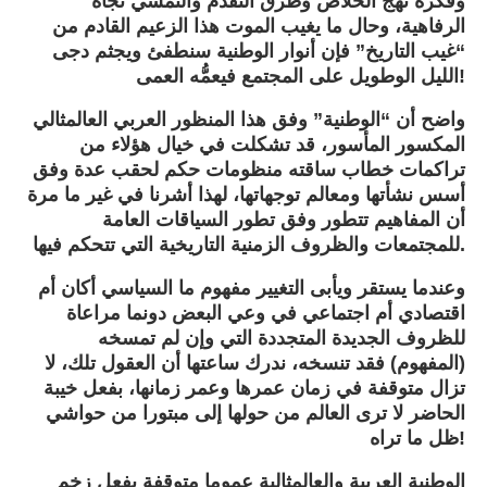
وفكره نهج الخلاص وطرق التقدم والتمشي تجاه
الرفاهية، وحال ما يغيب الموت هذا الزعيم القادم من
“غيب التاريخ” فإن أنوار الوطنية سنطفئ ويجثم دجى
الليل الوطويل على المجتمع فيعمُّه العمى!
واضح أن “الوطنية” وفق هذا المنظور العربي العالمثالي
المكسور المأسور، قد تشكلت في خيال هؤلاء من
تراكمات خطاب ساقته منظومات حكم لحقب عدة وفق
أسس نشأتها ومعالم توجهاتها، لهذا أشرنا في غير ما مرة
أن المفاهيم تتطور وفق تطور السياقات العامة
للمجتمعات والظروف الزمنية التاريخية التي تتحكم فيها.
وعندما يستقر ويأبى التغيير مفهوم ما السياسي أكان أم
اقتصادي أم اجتماعي في وعي البعض دونما مراعاة
للظروف الجديدة المتجددة التي وإن لم تمسخه
(المفهوم) فقد تنسخه، ندرك ساعتها أن العقول تلك، لا
تزال متوقفة في زمان عمرها وعمر زمانها، بفعل خيبة
الحاضر لا ترى العالم من حولها إلى مبتورا من حواشي
ظل ما تراه!
الوطنية العربية والعالمثالية عموما متوقفة بفعل زخم