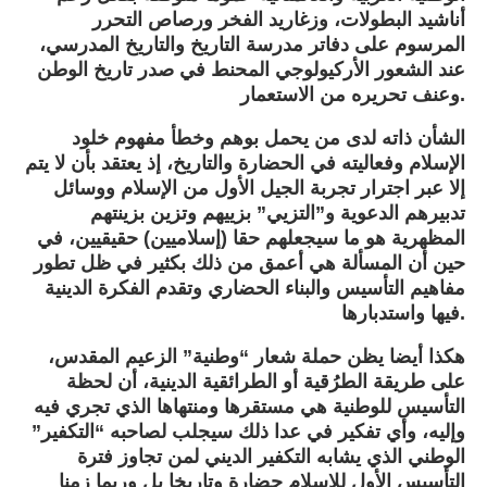
أناشيد البطولات، وزغاريد الفخر ورصاص التحرر
المرسوم على دفاتر مدرسة التاريخ والتاريخ المدرسي،
عند الشعور الأركيولوجي المحنط في صدر تاريخ الوطن
وعنف تحريره من الاستعمار.
الشأن ذاته لدى من يحمل بوهم وخطأ مفهوم خلود
الإسلام وفعاليته في الحضارة والتاريخ، إذ يعتقد بأن لا يتم
إلا عبر اجترار تجربة الجيل الأول من الإسلام ووسائل
تدبيرهم الدعوية و”التزيي” بزييهم وتزين بزينتهم
المظهرية هو ما سيجعلهم حقا (إسلاميين) حقيقيين، في
حين أن المسألة هي أعمق من ذلك بكثير في ظل تطور
مفاهيم التأسيس والبناء الحضاري وتقدم الفكرة الدينية
فيها واستدبارها.
هكذا أيضا يظن حملة شعار “وطنية” الزعيم المقدس،
على طريقة الطرُقية أو الطرائقية الدينية، أن لحظة
التأسيس للوطنية هي مستقرها ومنتهاها الذي تجري فيه
وإليه، وأي تفكير في عدا ذلك سيجلب لصاحبه “التكفير”
الوطني الذي يشابه التكفير الديني لمن تجاوز فترة
التأسيس الأول للإسلام حضارة وتاريخا بل وربما زمنا