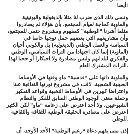
أيضا!
ونسي ذلك الذي ضرب لنا مثلا بالديغولية والبوتينية
والماوية كحاجة لقيام المجتمع، بأن هؤلاء لم يصادروا
مثلما أشرنا “الوطنية” كمفهوم ومشروع حتمي للمجتمع،
وأن مشاريعهم التي بعضهم حمل توجها خاصا في
السياسة والعمل الوطني (الديغولية) بل والكوني أحيان
(الماوية) إنما كان اجتهادا من التراث السياسي، الوطني
والفكري لبلدانهم وليس مصادرة ولا احتكارا أو حجبا لهذا
التراث المشترك العام.
والماوية ذاتها على “قدسية” ماو وقتها في الأوساط
الصينية الشعبية، لاقت في مشروع ثورتها الثقافية عنتا
واعتراضا كبيرين في الأوساط النخبية وقواعد التفكير
وحملة معنى الوجود الوطني السابق للفكر والنظام
الشيوعيين، ولا أحد اعترض على زعامة “ماو” لكن الكثير
اعترض على مصادرة الحقيقة الوطنية للثقافة والثقافية
للوطن.
إذن متى يفهم دعاة “زعيم الوطنية” الأحد الأوحد، أن