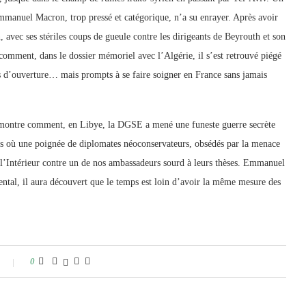
Emmanuel Macron, trop pressé et catégorique, n’a su enrayer. Après avoir
n, avec ses stériles coups de gueule contre les dirigeants de Beyrouth et son
comment, dans le dossier mémoriel avec l’Algérie, il s’est retrouvé piégé
tes d’ouverture… mais prompts à se faire soigner en France sans jamais
e montre comment, en Libye, la DGSE a mené une funeste guerre secrète
aris où une poignée de diplomates néoconservateurs, obsédés par la menace
e l’Intérieur contre un de nos ambassadeurs sourd à leurs thèses. Emmanuel
ental, il aura découvert que le temps est loin d’avoir la même mesure des
0