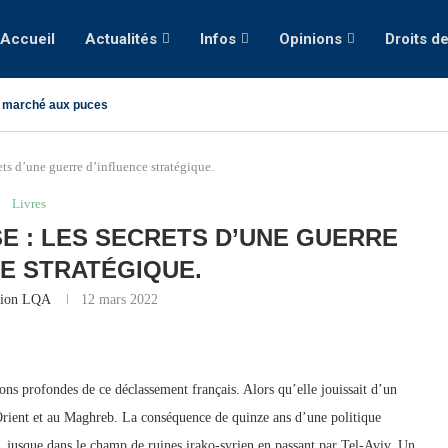
Accueil
Actualités
Infos
Opinions
Droits d
 marché aux puces
ets d’une guerre d’influence stratégique.
Livres
SE : LES SECRETS D’UNE GUERRE
CE STRATÉGIQUE.
tion LQA
12 mars 2022
ons profondes de ce déclassement français. Alors qu’elle jouissait d’un
-Orient et au Maghreb. La conséquence de quinze ans d’une politique
n, jusque dans le champ de ruines irako-syrien en passant par Tel-Aviv. Un