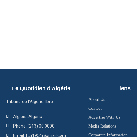
Le Quotidien d'Algérie
Liens
About Us
Tribune de l’Algérie libre
Contact
Algiers, Algeria
Advertise With Us
Phone: (213) 00 0000
Media Relations
Corporate Information
Email: fcn1954@gmail.com