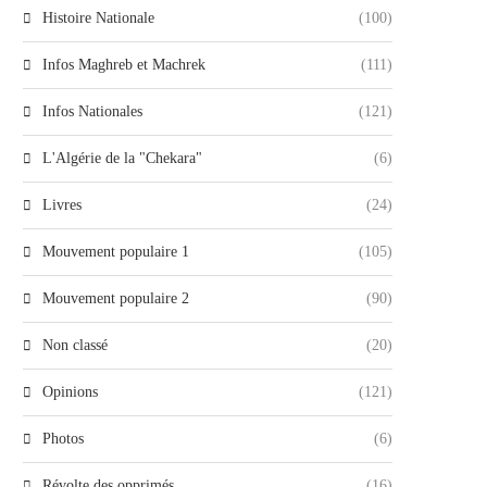
Histoire Nationale
(100)
Infos Maghreb et Machrek
(111)
Infos Nationales
(121)
L'Algérie de la "Chekara"
(6)
Livres
(24)
Mouvement populaire 1
(105)
Mouvement populaire 2
(90)
Non classé
(20)
Opinions
(121)
Photos
(6)
Révolte des opprimés
(16)