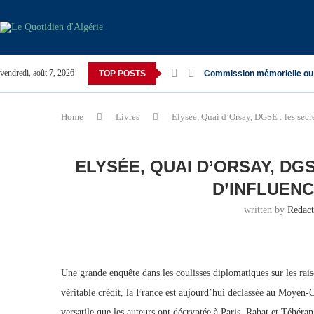
vendredi, août 7, 2026
TOP POSTS
Commission mémorielle ou
Home
Livres
Elysée, Quai d’Orsay, DGSE : les secr
ELYSÉE, QUAI D’ORSAY, DG
D’INFLUEN
written by
Redac
Une grande enquête dans les coulisses diplomatiques sur les rais
véritable crédit, la France est aujourd’hui déclassée au Moyen
versatile que les auteurs ont décryptée à Paris, Rabat et Téhéra