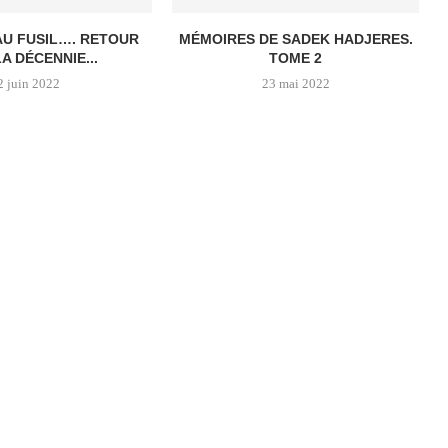
AU FUSIL…. RETOUR
MÉMOIRES DE SADEK HADJERES.
A DÉCENNIE...
TOME 2
2 juin 2022
23 mai 2022