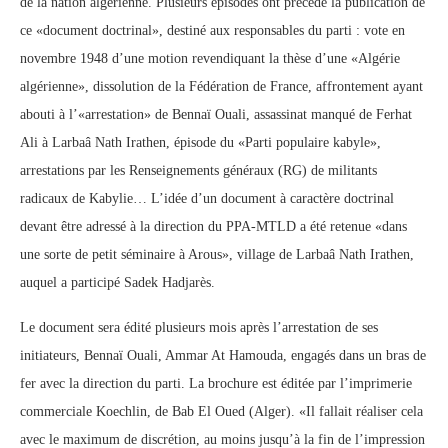
de la nation algérienne. Plusieurs épisodes ont précédé la publication de
ce «document doctrinal», destiné aux responsables du parti : vote en
novembre 1948 d’une motion revendiquant la thèse d’une «Algérie
algérienne», dissolution de la Fédération de France, affrontement ayant
abouti à l’«arrestation» de Bennaï Ouali, assassinat manqué de Ferhat
Ali à Larbaâ Nath Irathen, épisode du «Parti populaire kabyle»,
arrestations par les Renseignements généraux (RG) de militants
radicaux de Kabylie… L’idée d’un document à caractère doctrinal
devant être adressé à la direction du PPA-MTLD a été retenue «dans
une sorte de petit séminaire à Arous», village de Larbaâ Nath Irathen,
auquel a participé Sadek Hadjarès.
Le document sera édité plusieurs mois après l’arrestation de ses
initiateurs, Bennaï Ouali, Ammar At Hamouda, engagés dans un bras de
fer avec la direction du parti. La brochure est éditée par l’imprimerie
commerciale Koechlin, de Bab El Oued (Alger). «Il fallait réaliser cela
avec le maximum de discrétion, au moins jusqu’à la fin de l’impression