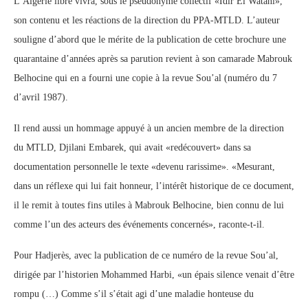
L’Algérie libre vivra, sous le pseudonyme collectif «Idir El Watani»,
son contenu et les réactions de la direction du PPA-MTLD. L’auteur
souligne d’abord que le mérite de la publication de cette brochure une
quarantaine d’années après sa parution revient à son camarade Mabrouk
Belhocine qui en a fourni une copie à la revue Sou’al (numéro du 7
d’avril 1987).
Il rend aussi un hommage appuyé à un ancien membre de la direction
du MTLD, Djilani Embarek, qui avait «redécouvert» dans sa
documentation personnelle le texte «devenu rarissime». «Mesurant,
dans un réflexe qui lui fait honneur, l’intérêt historique de ce document,
il le remit à toutes fins utiles à Mabrouk Belhocine, bien connu de lui
comme l’un des acteurs des événements concernés», raconte-t-il.
Pour Hadjerès, avec la publication de ce numéro de la revue Sou’al,
dirigée par l’historien Mohammed Harbi, «un épais silence venait d’être
rompu (…) Comme s’il s’était agi d’une maladie honteuse du