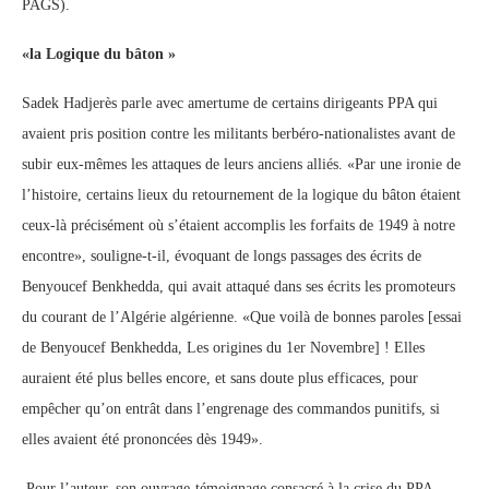
PAGS).
«la Logique du bâton »
Sadek Hadjerès parle avec amertume de certains dirigeants PPA qui
avaient pris position contre les militants berbéro-nationalistes avant de
subir eux-mêmes les attaques de leurs anciens alliés. «Par une ironie de
l’histoire, certains lieux du retournement de la logique du bâton étaient
ceux-là précisément où s’étaient accomplis les forfaits de 1949 à notre
encontre», souligne-t-il, évoquant de longs passages des écrits de
Benyoucef Benkhedda, qui avait attaqué dans ses écrits les promoteurs
du courant de l’Algérie algérienne. «Que voilà de bonnes paroles [essai
de Benyoucef Benkhedda, Les origines du 1er Novembre] ! Elles
auraient été plus belles encore, et sans doute plus efficaces, pour
empêcher qu’on entrât dans l’engrenage des commandos punitifs, si
elles avaient été prononcées dès 1949».
Pour l’auteur, son ouvrage-témoignage consacré à la crise du PPA-