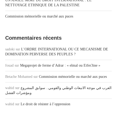
UN ANGLE MORT DU DROIT INTERNATIONAL : LE
NETTOYAGE ETHNIQUE DE LA PALESTINE
Commission mémorielle ou marché aux puces
Commentaires récents
sadoki
sur
L’ORDRE INTERNATIONAL OU CE MECANISME DE
DOMINATION PERVERSE DES PEUPLES ?
fouad
sur
Megaprojet de ferme d’Adrar : « elmal ou Etfer3ine »
Betache Mohamed
sur
Commission mémorielle ou marché aux puces
wahid
sur
العرب في موجة الانبعاث الوطني والقومي.. سوابق المشروع
ومؤشرات الفشل
wahid
sur
Le droit de résister à l’oppression