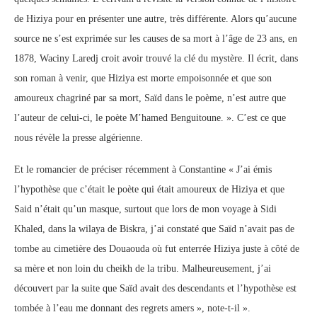
de Hiziya pour en présenter une autre, très différente. Alors qu’aucune
source ne s’est exprimée sur les causes de sa mort à l’âge de 23 ans, en
1878, Waciny Laredj croit avoir trouvé la clé du mystère. Il écrit, dans
son roman à venir, que Hiziya est morte empoisonnée et que son
amoureux chagriné par sa mort, Saïd dans le poème, n’est autre que
l’auteur de celui-ci, le poète M’hamed Benguitoune. ». C’est ce que
nous révèle la presse algérienne.
Et le romancier de préciser récemment à Constantine « J’ai émis
l’hypothèse que c’était le poète qui était amoureux de Hiziya et que
Said n’était qu’un masque, surtout que lors de mon voyage à Sidi
Khaled, dans la wilaya de Biskra, j’ai constaté que Saïd n’avait pas de
tombe au cimetière des Douaouda où fut enterrée Hiziya juste à côté de
sa mère et non loin du cheikh de la tribu. Malheureusement, j’ai
découvert par la suite que Saïd avait des descendants et l’hypothèse est
tombée à l’eau me donnant des regrets amers », note-t-il ».