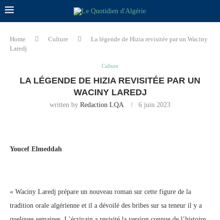
Home
Culture
La légende de Hizia revisitée par un Waciny
Laredj
Culture
LA LÉGENDE DE HIZIA REVISITÉE PAR UN
WACINY LAREDJ
written by
Redaction LQA
6 juin 2023
Youcef Elmeddah
« Waciny Laredj prépare un nouveau roman sur cette figure de la
tradition orale algérienne et il a dévoilé des bribes sur sa teneur il y a
quelques semaines. L’écrivain a revisité la version connue de l’histoire