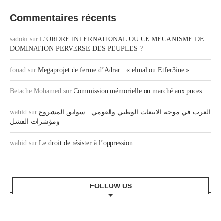
Commentaires récents
sadoki
sur
L’ORDRE INTERNATIONAL OU CE MECANISME DE
DOMINATION PERVERSE DES PEUPLES ?
fouad
sur
Megaprojet de ferme d’Adrar : « elmal ou Etfer3ine »
Betache Mohamed
sur
Commission mémorielle ou marché aux puces
wahid
sur
العرب في موجة الانبعاث الوطني والقومي.. سوابق المشروع
ومؤشرات الفشل
wahid
sur
Le droit de résister à l’oppression
FOLLOW US