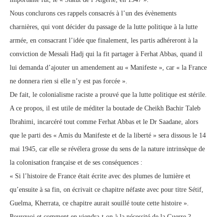
Nous conclurons ces rappels consacrés à l’un des évènements
charnières, qui vont décider du passage de la lutte politique à la lutte
armée, en consacrant l’idée que finalement, les partis adhéreront à la
conviction de Messali Hadj qui la fit partager à Ferhat Abbas, quand il
lui demanda d’ajouter un amendement au « Manifeste », car « la France
ne donnera rien si elle n’y est pas forcée ».
De fait, le colonialisme raciste a prouvé que la lutte politique est stérile.
A ce propos, il est utile de méditer la boutade de Cheikh Bachir Taleb
Ibrahimi, incarcéré tout comme Ferhat Abbas et le Dr Saadane, alors
que le parti des « Amis du Manifeste et de la liberté » sera dissous le 14
mai 1945, car elle se révélera grosse du sens de la nature intrinsèque de
la colonisation française et de ses conséquences :
« Si l’histoire de France était écrite avec des plumes de lumière et
qu’ensuite à sa fin, on écrivait ce chapitre néfaste avec pour titre Sétif,
Guelma, Kherrata, ce chapitre aurait souillé toute cette histoire ».
Pourquoi et comment en viendra-t-on à la nécessité de la Guerre ?