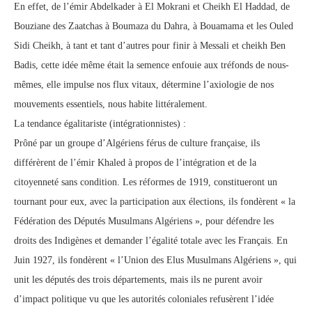
En effet, de l’émir Abdelkader à El Mokrani et Cheikh El Haddad, de
Bouziane des Zaatchas à Boumaza du Dahra, à Bouamama et les Ouled
Sidi Cheikh, à tant et tant d’autres pour finir à Messali et cheikh Ben
Badis, cette idée même était la semence enfouie aux tréfonds de nous-
mêmes, elle impulse nos flux vitaux, détermine l’axiologie de nos
mouvements essentiels, nous habite littéralement.
La tendance égalitariste (intégrationnistes) :
Prôné par un groupe d’Algériens férus de culture française, ils
différèrent de l’émir Khaled à propos de l’intégration et de la
citoyenneté sans condition. Les réformes de 1919, constitueront un
tournant pour eux, avec la participation aux élections, ils fondèrent « la
Fédération des Députés Musulmans Algériens », pour défendre les
droits des Indigènes et demander l’égalité totale avec les Français. En
Juin 1927, ils fondèrent « l’Union des Elus Musulmans Algériens », qui
unit les députés des trois départements, mais ils ne purent avoir
d’impact politique vu que les autorités coloniales refusèrent l’idée