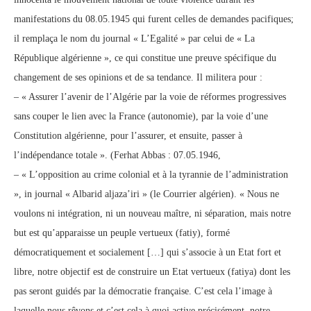
manifestations du 08.05.1945 qui furent celles de demandes pacifiques;
il remplaça le nom du journal « L’Egalité » par celui de « La
République algérienne », ce qui constitue une preuve spécifique du
changement de ses opinions et de sa tendance. Il militera pour :
– « Assurer l’avenir de l’Algérie par la voie de réformes progressives
sans couper le lien avec la France (autonomie), par la voie d’une
Constitution algérienne, pour l’assurer, et ensuite, passer à
l’indépendance totale ». (Ferhat Abbas : 07.05.1946,
– « L’opposition au crime colonial et à la tyrannie de l’administration
», in journal « Albarid aljaza’iri » (le Courrier algérien). « Nous ne
voulons ni intégration, ni un nouveau maître, ni séparation, mais notre
but est qu’apparaisse un peuple vertueux (fatiy), formé
démocratiquement et socialement […] qui s’associe à un Etat fort et
libre, notre objectif est de construire un Etat vertueux (fatiya) dont les
pas seront guidés par la démocratie française. C’est cela l’image à
laquelle nous rêvons et c’est cela à quoi active précisément, notre