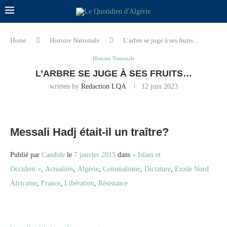
Home
Histoire Nationale
L’arbre se juge à ses fruits…
Histoire Nationale
L’ARBRE SE JUGE À SES FRUITS…
written by
Redaction LQA
12 juin 2023
Messali Hadj était-il un traître?
Publié par
Candide
le
7 janvier 2015
dans
« Islam et
Occident »
,
Actualités
,
Algérie
,
Colonialisme
,
Dictature
,
Etoile Nord
Africaine
,
France
,
Libération
,
Résistance