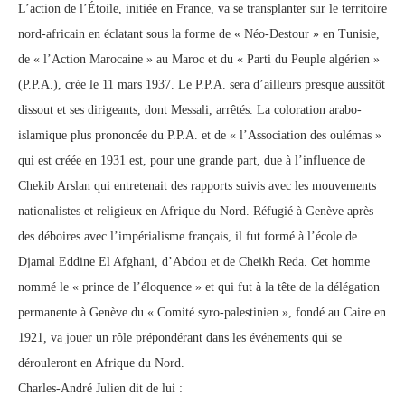
L’action de l’Étoile, initiée en France, va se transplanter sur le territoire
nord-africain en éclatant sous la forme de « Néo-Destour » en Tunisie,
de « l’Action Marocaine » au Maroc et du « Parti du Peuple algérien »
(P.P.A.), crée le 11 mars 1937. Le P.P.A. sera d’ailleurs presque aussitôt
dissout et ses dirigeants, dont Messali, arrêtés. La coloration arabo-
islamique plus prononcée du P.P.A. et de « l’Association des oulémas »
qui est créée en 1931 est, pour une grande part, due à l’influence de
Chekib Arslan qui entretenait des rapports suivis avec les mouvements
nationalistes et religieux en Afrique du Nord. Réfugié à Genève après
des déboires avec l’impérialisme français, il fut formé à l’école de
Djamal Eddine El Afghani, d’Abdou et de Cheikh Reda. Cet homme
nommé le « prince de l’éloquence » et qui fut à la tête de la délégation
permanente à Genève du « Comité syro-palestinien », fondé au Caire en
1921, va jouer un rôle prépondérant dans les événements qui se
dérouleront en Afrique du Nord.
Charles-André Julien dit de lui :