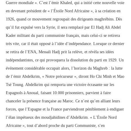
Guerre mondiale ». C’est l’émir Khaled, qui a initié cette nouvelle voie
en devenant président de « l’Étoile Nord Africaine », à sa création en
1926, quand ce mouvement regroupait des dirigeants maghrébins. Dès
qu’il fut expulsé vers la Syrie, il sera remplacé par El Hadj Ali Abdel
Kader militant du parti communiste français, mais celui-ci se retirera
très vite, car il était opposé à l’idée d’indépendance. Lorsque ce dernier
se retira de l’ENA, Messali Hadj prit la relève, et révèla ses idées
indépendantistes, ce qui provoquera la dissolution du parti en 1929. Un
événement considérable occupait alors, l’horizon du Maghreb : la lutte
de l’émir Abdelkrim, « Notre précurseur », diront Ho Chi Minh et Mao
Tsé Toung. Abdelkrim qui remporta une victoire écrasante sur les
Espagnols à Anoual, faisant 10.000 prisonniers, parvient à faire
chanceler la présence française au Maroc. Ce n’est qu’en alliant leurs
forces, que l’Espagne et la France parviendront péniblement à endiguer
l’élan impétueux des moudjahidines d’Abdelkrim. « L’Étoile Nord
Africaine », tout d’abord proche du parti Communiste, s’en