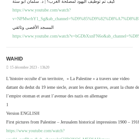
كيف تم توظيف اليهود لمصلحة الغرب؟ | د. سلمان أبو ستة
https://www.youtube.com/watch?
v=NPMwrhY1_Sg&ab_channel=%D9%85%D9%82%D8%A7%
المسجد الأقصى وثائقي
https://www.youtube.com/watch?v=bGDbXxnFN6o&ab_ch
WAHID
15 décembre 2023 - 13h20
L’histoire occulte d’un territoire, » La Palestine » a travers une video
dattant du dedut du 19 ieme siecle, avant les deux guerres, avant la chute d
l’empire otoman et avant l’avenue des nazis en allemagne
1
Version ENGLISH
First pictures from Palestine – Jerusalem historical impressions 1900 – 191
https://www.youtube.com/watch?