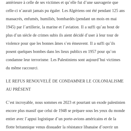
antérieure à celle de ses victimes et qu’elle fut d’une sauvagerie que
celle-ci n’aurait jamais pu égaler. Les Algériens ont été pendant 125 ans
massacrés, enfumés, humiliés, bombardés (pendant un mois en mai
1945) par l’artillerie, la marine et l’aviation. Il a suffi qu’au bout de
plus d’un siècle de crimes subis ils aient décidé d’user à leur tour de
violence pour que les bonnes âmes s’en émeuvent. Il a suffi qu’ils
posent quelques bombes dans les lieux publics en 1957 pour qu’on
condamne leur terrorisme. Les Palestiniens sont aujourd’hui victimes
du même raccourci.
LE REFUS RENOUVELÉ DE CONDAMNER LE COLONIALISME
AU PRÉSENT
C’est incroyable, nous sommes en 2023 et pourtant un exode palestinien
encore plus massif que celui de 1948 se prépare sous les yeux du monde
entier avec l’appui logistique d’un porte-avions américains et de la
flotte britannique venus dissuader la résistance libanaise d’ouvrir un