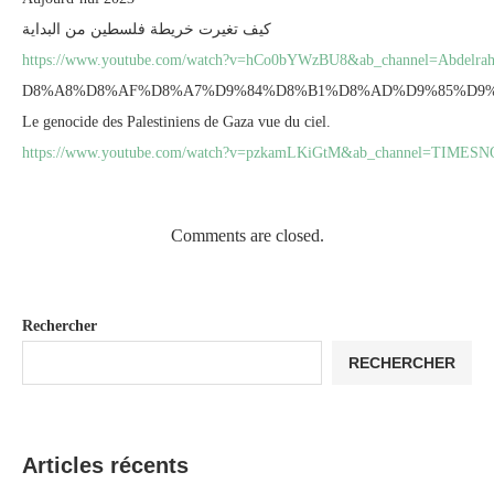
كيف تغيرت خريطة فلسطين من البداية
https://www.youtube.com/watch?v=hCo0bYWzBU8&ab_channel=Abdel
D8%A8%D8%AF%D8%A7%D9%84%D8%B1%D8%AD%D9%85%D9
Le genocide des Palestiniens de Gaza vue du ciel.
https://www.youtube.com/watch?v=pzkamLKiGtM&ab_channel=TIMES
Comments are closed.
Rechercher
RECHERCHER
Articles récents