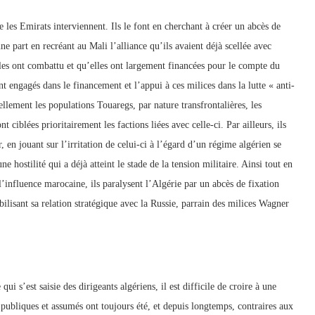
 les Emirats interviennent. Ils le font en cherchant à créer un abcès de
une part en recréant au Mali l’alliance qu’ils avaient déjà scellée avec
les ont combattu et qu’elles ont largement financées pour le compte du
t engagés dans le financement et l’appui à ces milices dans la lutte « anti-
ellement les populations Touaregs, par nature transfrontalières, les
 ciblées prioritairement les factions liées avec celle-ci. Par ailleurs, ils
, en jouant sur l’irritation de celui-ci à l’égard d’un régime algérien se
 hostilité qui a déjà atteint le stade de la tension militaire. Ainsi tout en
 l’influence marocaine, ils paralysent l’Algérie par un abcès de fixation
tabilisant sa relation stratégique avec la Russie, parrain des milices Wagner
 qui s’est saisie des dirigeants algériens, il est difficile de croire à une
s publiques et assumés ont toujours été, et depuis longtemps, contraires aux