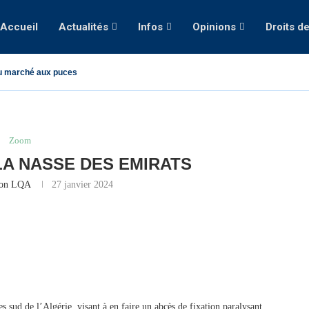
Accueil
Actualités
Infos
Opinions
Droits d
u marché aux puces
Zoom
LA NASSE DES EMIRATS
ion LQA
27 janvier 2024
s sud de l’Algérie, visant à en faire un abcès de fixation paralysant