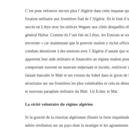
C’est pour enfoncer encore plus l’Algérie dans cette impasse que
fixation militaire aux frontières Sud de l’Algérie. Ils le font d’
succès en Libye avec les milices Wagner aux côtés desquelles el
général Haftar. Comme ils l’ont fait en Libye, les Emirats se son
terroriste » car maintenant que le pouvoir malien y inclut offici
combats aboutiront à des tensions avec l’Algérie d’autant que sont
apportent leur aide militaire et financière au régime malien pour
comportant souvent en suzerain méprisant et inculte, renforcer une
faisant basculer le Mali et ses voisins du Sahel dans le giron de
sécuritaire sur ses frontières les plus vulnérables et cela en dés
et nouveau parapluie militaire du Mali. Un Echec et Mat.
La cécité volontaire du régime algérien
Si la gravité de la réaction algérienne illustre la forte inquiétude
subite révélation sur un pays dont la stratégie et les agissement