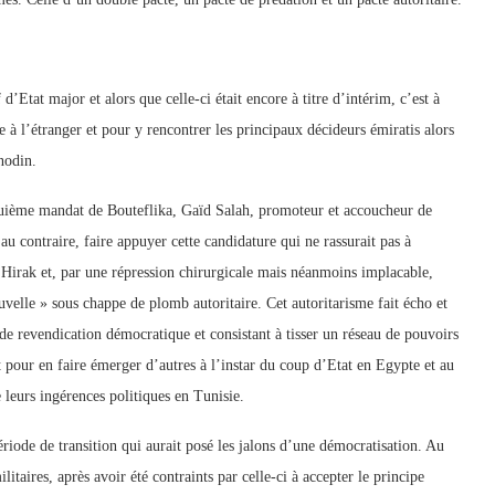
tat major et alors que celle-ci était encore à titre d’intérim, c’est à
 à l’étranger et pour y rencontrer les principaux décideurs émiratis alors
nodin.
nquième mandat de Bouteflika, Gaïd Salah, promoteur et accoucheur de
u contraire, faire appuyer cette candidature qui ne rassurait pas à
 Hirak et, par une répression chirurgicale mais néanmoins implacable,
velle » sous chappe de plomb autoritaire. Cet autoritarisme fait écho et
de revendication démocratique et consistant à tisser un réseau de pouvoirs
nt pour en faire émerger d’autres à l’instar du coup d’Etat en Egypte et au
leurs ingérences politiques en Tunisie.
iode de transition qui aurait posé les jalons d’une démocratisation. Au
ilitaires, après avoir été contraints par celle-ci à accepter le principe