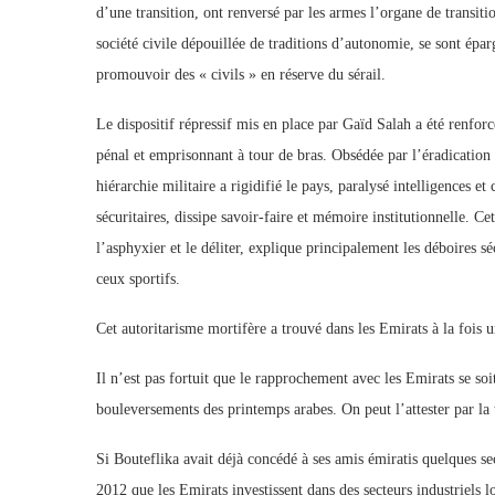
d’une transition, ont renversé par les armes l’organe de transitio
société civile dépouillée de traditions d’autonomie, se sont épar
promouvoir des « civils » en réserve du sérail.
Le dispositif répressif mis en place par Gaïd Salah a été renfor
pénal et emprisonnant à tour de bras. Obsédée par l’éradication 
hiérarchie militaire a rigidifié le pays, paralysé intelligences et
sécuritaires, dissipe savoir-faire et mémoire institutionnelle. Ce
l’asphyxier et le déliter, explique principalement les déboires s
ceux sportifs.
Cet autoritarisme mortifère a trouvé dans les Emirats à la fois un
Il n’est pas fortuit que le rapprochement avec les Emirats se soi
bouleversements des printemps arabes. On peut l’attester par la 
Si Bouteflika avait déjà concédé à ses amis émiratis quelques se
2012 que les Emirats investissent dans des secteurs industriel