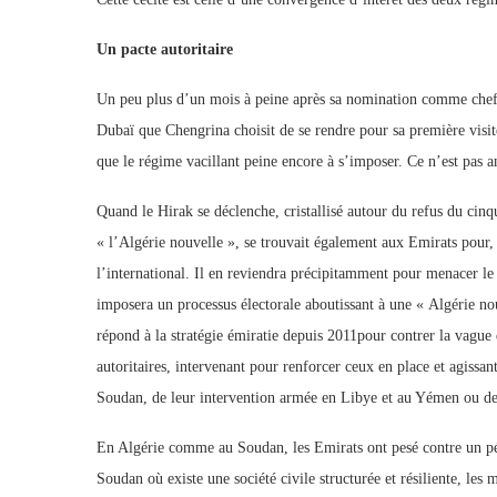
Un pacte autoritaire
Un peu plus d’un mois à peine après sa nomination comme chef d’E
Dubaï que Chengrina choisit de se rendre pour sa première visite
que le régime vacillant peine encore à s’imposer. Ce n’est pas a
Quand le Hirak se déclenche, cristallisé autour du refus du ci
« l’Algérie nouvelle », se trouvait également aux Emirats pour, a
l’international. Il en reviendra précipitamment pour menacer le
imposera un processus électorale aboutissant à une « Algérie nou
répond à la stratégie émiratie depuis 2011pour contrer la vague 
autoritaires, intervenant pour renforcer ceux en place et agissa
Soudan, de leur intervention armée en Libye et au Yémen ou de 
En Algérie comme au Soudan, les Emirats ont pesé contre un pér
Soudan où existe une société civile structurée et résiliente, les m