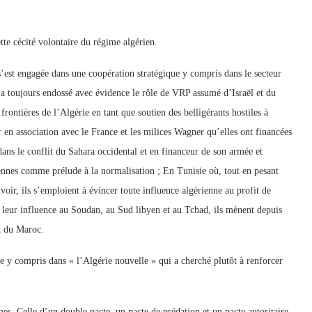
ette cécité volontaire du régime algérien.
 s’est engagée dans une coopération stratégique y compris dans le secteur
, a toujours endossé avec évidence le rôle de VRP assumé d’Israël et du
frontières de l’Algérie en tant que soutien des belligérants hostiles à
 en association avec le France et les milices Wagner qu’elles ont financées
ns le conflit du Sahara occidental et en financeur de son armée et
liennes comme prélude à la normalisation ; En Tunisie où, tout en pesant
voir, ils s’emploient à évincer toute influence algérienne au profit de
e leur influence au Soudan, au Sud libyen et au Tchad, ils mènent depuis
it du Maroc.
me y compris dans « l’Algérie nouvelle » qui a cherché plutôt à renforcer
mes. Celle d’un double pacte, un pacte de prédation et un pacte autoritaire.