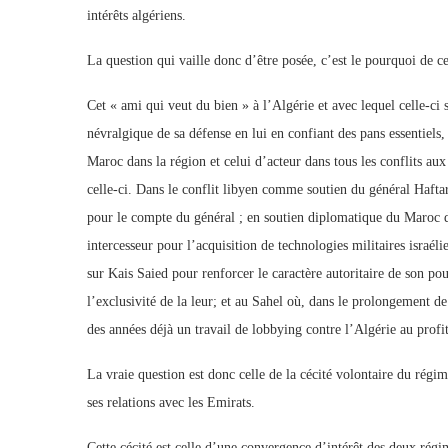
intérêts algériens.
La question qui vaille donc d’être posée, c’est le pourquoi de c
Cet « ami qui veut du bien » à l’Algérie et avec lequel celle-ci
névralgique de sa défense en lui en confiant des pans essentiels
Maroc dans la région et celui d’acteur dans tous les conflits aux 
celle-ci. Dans le conflit libyen comme soutien du général Haftar
pour le compte du général ; en soutien diplomatique du Maroc da
intercesseur pour l’acquisition de technologies militaires israé
sur Kais Saied pour renforcer le caractère autoritaire de son pou
l’exclusivité de la leur; et au Sahel où, dans le prolongement d
des années déjà un travail de lobbying contre l’Algérie au prof
La vraie question est donc celle de la cécité volontaire du régi
ses relations avec les Emirats.
Cette cécité est celle d’une convergence d’intérêt des deux régi