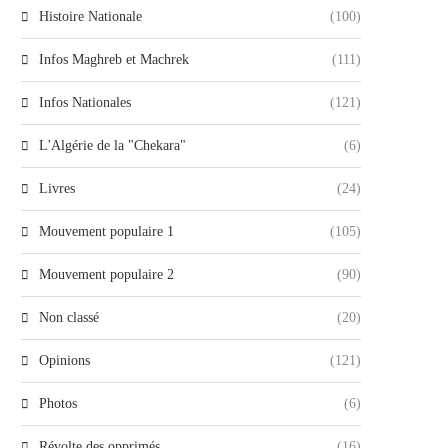
Histoire Nationale
(100)
Infos Maghreb et Machrek
(111)
Infos Nationales
(121)
L'Algérie de la "Chekara"
(6)
Livres
(24)
Mouvement populaire 1
(105)
Mouvement populaire 2
(90)
Non classé
(20)
Opinions
(121)
Photos
(6)
Révolte des opprimés
(16)