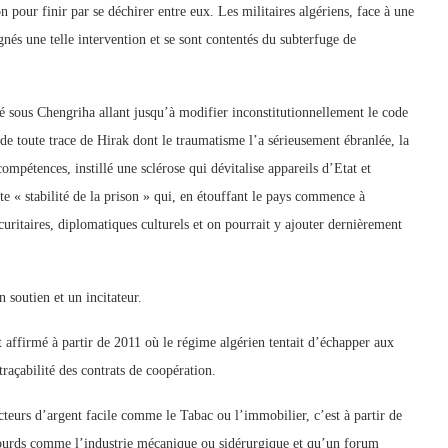
n pour finir par se déchirer entre eux. Les militaires algériens, face à une
gnés une telle intervention et se sont contentés du subterfuge de
cé sous Chengriha allant jusqu’à modifier inconstitutionnellement le code
de toute trace de Hirak dont le traumatisme l’a sérieusement ébranlée, la
 compétences, instillé une sclérose qui dévitalise appareils d’Etat et
tte « stabilité de la prison » qui, en étouffant le pays commence à
écuritaires, diplomatiques culturels et on pourrait y ajouter dernièrement
 soutien et un incitateur.
t affirmé à partir de 2011 où le régime algérien tentait d’échapper aux
traçabilité des contrats de coopération.
cteurs d’argent facile comme le Tabac ou l’immobilier, c’est à partir de
s lourds comme l’industrie mécanique ou sidérurgique et qu’un forum