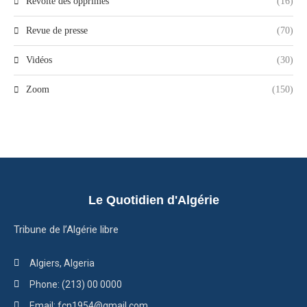
Révolte des opprimés
(16)
Revue de presse
(70)
Vidéos
(30)
Zoom
(150)
Le Quotidien d'Algérie
Tribune de l’Algérie libre
Algiers, Algeria
Phone: (213) 00 0000
Email: fcn1954@gmail.com