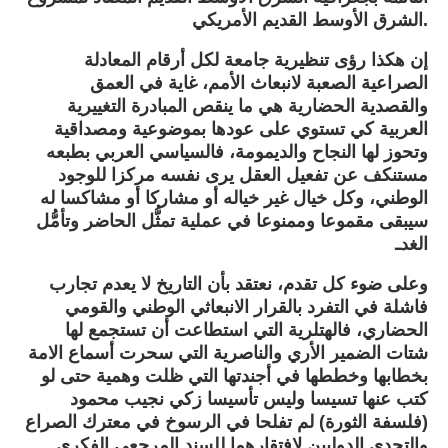
الشرق الأوسط القديم الأمريكي.
إن هكذا رؤى تنظيرية جامعة لكل أرقام المعادلة
الصراعية الصعبة لانبعاث الأمم، غاية في العمق
والقصدية الحضارية هي ما ينقص المبادرة التغييرية
العربية كي تستوي على عودها بموضوعية ومصداقية
وتحوز لها النجاح والديمومة، فالسياسي العربي بطبعه
مستنكف عن تفعيل العقل يرى نفسه مركزا للوجود
الوطني، وكل خيال غير خياله أو مشاركا أو مشاكسا له
سيبقى مقموعا وممنوعا في عملية تمثُّل الحاضر وتأمُّل
الغدـ
وعلى ضوء كل تقدم، نعتقد بأن التاريخ لا يعدم تجارب
فاشلة في التفرد بالقرار الانبعاثي الوطني والقومي
الحضاري، فالهتلرية التي استطاعت أن تستجمع لها
شتات الضمير الأري والناصرية التي سحرت أسماع الامة
بخطابها وخططها في أجندتها التي ظلت وهمية حتى لو
كتب عنها تسيسا وليس تأسيسا زكي نجيب محمود
(فلسفة الثورة) لم تفلحا في الرسوخ في معترك الصراع
والتحدي الدوليين لافتقارهما للسند المرجعي الفكري