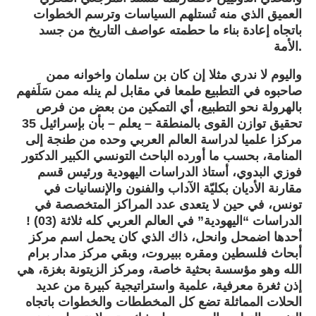
العميق الذي منه تُستلهم السياسات وترسم الخطوات
باتجاه إعادة بناء ما حطمته عواصف التاريخ من جسد
الأمة.
واليوم لا ندري مثلا إن كان بن سلمان واخوانه ممن
صاحبوه في التطبيع طمعا في مقابل لم ينله ممن سَلَفهم
بالهرولة نحو التطبيع، أي التمكين من بعض من فرص
تحقيق توازن القوى بالمنطقة – يعلم – بأن بإسرائيل 35
مركزا علميا لدراسة العالم العربي وحده من طنجة إلى
المنامة، بحسب ما أورده الباحث التونسي الكبير الدكتور
فوزي البدوي، أستاذ الدراسات اليهودية ورئيس قسم
مقارنة الأديان بكليّة الآداب والفنون والإنسانيات في
تونس، في حين لا يتعدى عدد المراكز المتخصصة في
الدراسات “اليهودية” في العالم العربي كله ثلاثة (03) !
أحدها اضمحل وانحل، ذاك الذي كان يحمل اسم مركز
أبحاث فلسطين ومقره ببيروت، وبقي مركز مدار برام
الله وهو مؤسسة بحثية خاصة، ومركز الزيتونة بغزة، هي
إذن ثغرة معرفية، علمية واستراتيجية كبيرة من عديد
الحلات المماثلة تضع كل المخططات والخطوات باتجاه