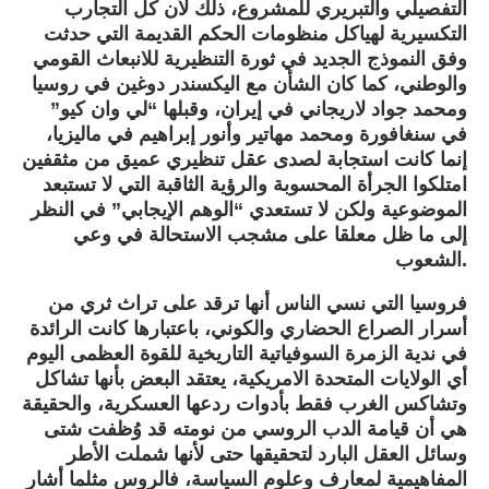
التفصيلي والتبريري للمشروع، ذلك لأن كل التجارب
التكسيرية لهياكل منظومات الحكم القديمة التي حدثت
وفق النموذج الجديد في ثورة التنظيرية للانبعاث القومي
والوطني، كما كان الشأن مع اليكسندر دوغين في روسيا
ومحمد جواد لاريجاني في إيران، وقبلها “لي وان كيو”
في سنغافورة ومحمد مهاتير وأنور إبراهيم في ماليزيا،
إنما كانت استجابة لصدى عقل تنظيري عميق من مثقفين
امتلكوا الجرأة المحسوبة والرؤية الثاقبة التي لا تستبعد
الموضوعية ولكن لا تستعدي “الوهم الإيجابي” في النظر
إلى ما ظل معلقا على مشجب الاستحالة في وعي
الشعوب.
فروسيا التي نسي الناس أنها ترقد على تراث ثري من
أسرار الصراع الحضاري والكوني، باعتبارها كانت الرائدة
في ندية الزمرة السوفياتية التاريخية للقوة العظمى اليوم
أي الولايات المتحدة الامريكية، يعتقد البعض بأنها تشاكل
وتشاكس الغرب فقط بأدوات ردعها العسكرية، والحقيقة
هي أن قيامة الدب الروسي من نومته قد وُظفت شتى
وسائل العقل البارد لتحقيقها حتى لأنها شملت الأطر
المفاهيمية لمعارف وعلوم السياسة، فالروس مثلما أشار