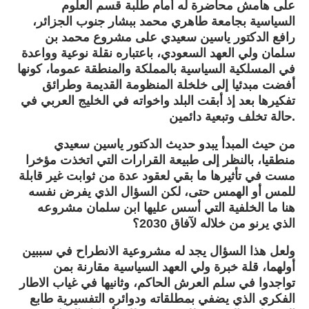
على هامش محاضرة له أمام طلبة قسم العلوم
السياسية بجامعة طاهري محمد ببشار جنوب الجزائر،
رافع الدكتور ياسين سعيدي على مشروع محمد بن
سلمان ولي العهد السعودي، باعتباره نقلة نوعية وواعدة
في المسلكية السياسية بالمملكة والمنطقة عموما، كونها
أفضت مبدئيا إلى خلخلة المنظومة القديمة وطرائق
تفكيرها بعد إذ أبقت البلد واخواته في الخليج العربي في
حالة تخلف وتبعية دائمين.
من حيث المبدأ يبدو حديث الدكتور ياسين سعيدي
منطقيا، بالنظر إلى طبيعة القرارات التي اتخذت مؤخرا
مست في تأثيرها ما بقي لعقود عدة من ثوابت غير قابلة
للمس أو الهمس حتى، لكن السؤال الذي يفرض نفسه
هنا ما الخلفية التي أسس عليها ابن سلمان مشروعه
الذي يرنو من خلاله لآفاق 2030؟
ولعل هذا السؤال يجد له مشروعية الانطراح في سببين
أولهما، قلة خبرة ولي العهد السياسية مقارنة بمن
تواجدوا في سلم العرش الحاكم، وثانيها في غياب الاطار
الفكري الذي يضفي بمطلقاته ودوائره التفسيرية طابع