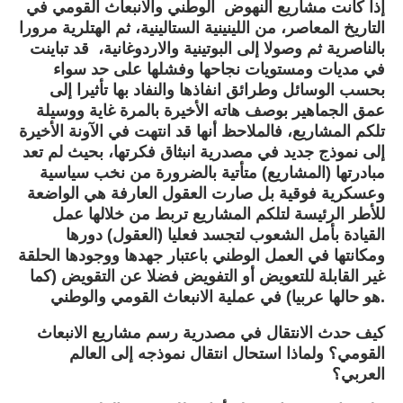
إذا كانت مشاريع النهوض الوطني والانبعاث القومي في
التاريخ المعاصر، من اللينينية الستالينية، ثم الهتلرية مرورا
بالناصرية ثم وصولا إلى البوتينية والاردوغانية، قد تباينت
في مديات ومستويات نجاحها وفشلها على حد سواء
بحسب الوسائل وطرائق انفاذها والنفاد بها تأثيرا إلى
عمق الجماهير بوصف هاته الأخيرة بالمرة غاية ووسيلة
تلكم المشاريع، فالملاحظ أنها قد انتهت في الآونة الأخيرة
إلى نموذج جديد في مصدرية انبثاق فكرتها، بحيث لم تعد
مبادرتها (المشاريع) متأتية بالضرورة من نخب سياسية
وعسكرية فوقية بل صارت العقول العارفة هي الواضعة
للأطر الرئيسة لتلكم المشاريع تربط من خلالها عمل
القيادة بأمل الشعوب لتجسد فعليا (العقول) دورها
ومكانتها في العمل الوطني باعتبار جهدها ووجودها الحلقة
غير القابلة للتعويض أو التفويض فضلا عن التقويض (كما
هو حالها عربيا) في عملية الانبعاث القومي والوطني.
كيف حدث الانتقال في مصدرية رسم مشاريع الانبعاث
القومي؟ ولماذا استحال انتقال نموذجه إلى العالم
العربي؟