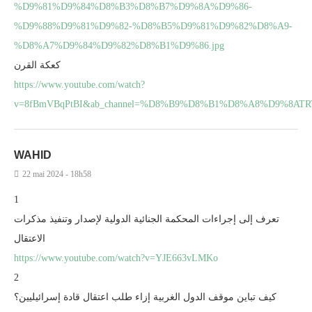
%D9%81%D9%84%D8%B3%D8%B7%D9%8A%D9%86-
%D9%88%D9%81%D9%82-%D8%B5%D9%81%D9%82%D8%A9-
%D8%A7%D9%84%D9%82%D8%B1%D9%86.jpg
كعكة القرن
https://www.youtube.com/watch?
v=8fBmVBqPtBI&ab_channel=%D8%B9%D8%B1%D8%A8%D9%8ATR
WAHID
22 mai 2024 - 18h58
1
تعرف إلى إجراءات المحكمة الجنائية الدولية لإصدار وتنفيذ مذكرات
الاعتقال
https://www.youtube.com/watch?v=YJE663vLMKo
2
كيف تباين موقف الدول الغربية إزاء طلب اعتقال قادة إسرائيليين؟