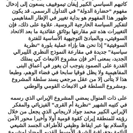
كاتبهم السياسي الكبير إيفان تيموفييف يسعون إلى إدخال
مفهوم “حضارة الدولة” في التداول الرسمي. قد يكون
ظهور هذا المفهوم هو بداية تغيير في الإطار المفاهيمي
لتفكير السياسة الخارجية الروسية. علاوة على ذلك، فإن
التغييرات هذه تتم مقارنتها بوثائق عقائدية ما بعد الاتحاد
السوفيتي، وبالمبادئ التوجيهية الأساسية للفترة
السوفيتية” إذا نحن هنا بإزاء عملية بلورة “نظرية
سياسية” جديدة في مقارعة النموذج النظري الليبرالي
الجديد، بمعنى آخر فإن مشروع الانبعاث كي يمتلك
القدرة على الصمود يتوجب أن يغور في أعماق البنى
المفاهيمية ولا يظل فوقيا سابحا في فضاء الوهم، وطبعا
هذا لا يتأتى إلا من عقل مرجعي يسند سلطة المشروع
ومشروع السلطة في الانبعاث القومي والوطني.
على ذات المنوال يمضي المشروع الإيراني الذي رسمه
في كتيبه الشهير “نظرية أم القرى” الفيزيائي والمفكر
الإيراني الكبير محمد جواد لاريجاني الذي يجعل من خلال
رؤيته للمنطقة إيران كقوة قومية أولا وأخيرا محور الأمن
والسلام بها عبر ايقاظ وظيفي للأطراف الجسد الشيعي
النائمة بجغرافية الشرق الأوسط القديم المضاد لمشروع