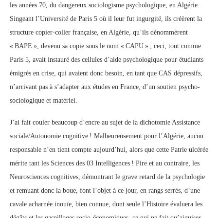
les années 70, du dangereux sociologisme psychologique, en Algérie.
Singeant l’Université de Paris 5 où il leur fut ingurgité, ils créèrent la
structure copier-coller française, en Algérie, qu’ils dénommèrent
« BAPE », devenu sa copie sous le nom « CAPU » ; ceci, tout comme
Paris 5, avait instauré des cellules d’aide psychologique pour étudiants
émigrés en crise, qui avaient donc besoin, en tant que CAS dépressifs,
n’arrivant pas à s’adapter aux études en France, d’un soutien psycho-
sociologique et matériel.
J’ai fait couler beaucoup d’encre au sujet de la dichotomie Assistance
sociale/Autonomie cognitive ! Malheureusement pour l’Algérie, aucun
responsable n’en tient compte aujourd’hui, alors que cette Patrie ulcérée
mérite tant les Sciences des 03 Intelligences ! Pire et au contraire, les
Neurosciences cognitives, démontrant le grave retard de la psychologie
et remuant donc la boue, font l’objet à ce jour, en rangs serrés, d’une
cavale acharnée inouïe, bien connue, dont seule l’Histoire évaluera les
dégâts et les gaspillages socio-économiques, ce qui ne fait qu’aiguiser