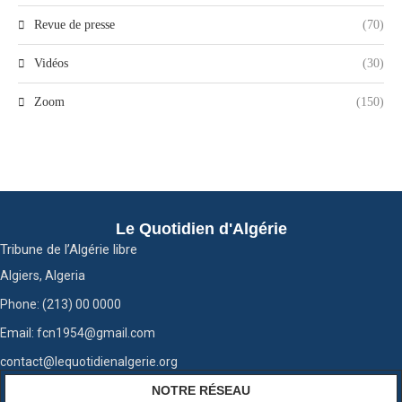
Revue de presse
(70)
Vidéos
(30)
Zoom
(150)
Le Quotidien d'Algérie
Tribune de l’Algérie libre
Algiers, Algeria
Phone: (213) 00 0000
Email: fcn1954@gmail.com
contact@lequotidienalgerie.org
NOTRE RÉSEAU