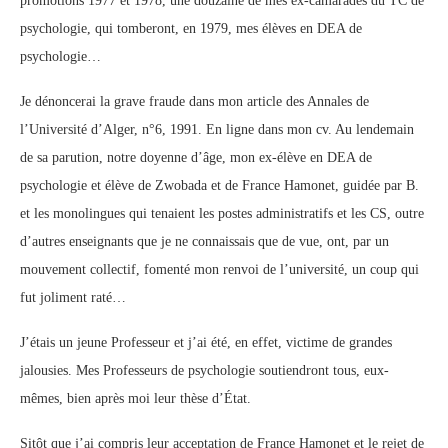
promotions 1977 et 1978, une douzaine de mes ex-camarades du TC de
psychologie, qui tomberont, en 1979, mes élèves en DEA de
psychologie…
Je dénoncerai la grave fraude dans mon article des Annales de
l’Université d’Alger, n°6, 1991. En ligne dans mon cv. Au lendemain
de sa parution, notre doyenne d’âge, mon ex-élève en DEA de
psychologie et élève de Zwobada et de France Hamonet, guidée par B.
et les monolingues qui tenaient les postes administratifs et les CS, outre
d’autres enseignants que je ne connaissais que de vue, ont, par un
mouvement collectif, fomenté mon renvoi de l’université, un coup qui
fut joliment raté…
J’étais un jeune Professeur et j’ai été, en effet, victime de grandes
jalousies. Mes Professeurs de psychologie soutiendront tous, eux-
mêmes, bien après moi leur thèse d’État.
Sitôt que j’ai compris leur acceptation de France Hamonet et le rejet de