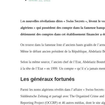
février 22, 2022
L
es nouvelles révélations dites « Swiss Secrets », lèvent le 
algériens » qui possèdent des compte dans la fameuse banque
détiennent des comptes dans cet établissement financier a é
On trouve dans la fameuse liste d’anciens hauts gradés de l’a
Même le défunt ancien président de la République, Abdelaziz Bo
Selon la même source, l’ancien chef de l’Etat, Abdelaziz Boutef
à la tête de l’Etat » en 1999. Un compte « qu’il n’a jamais men
Les généraux fortunés
Parmi les noms algériens révélés dans l’affaire « Swiss-Secrets
Süddeutsche Zeitung et partagé avec The Organized Crime and
Reporting Project (OCCRP) et 46 autres médias, dont le site al