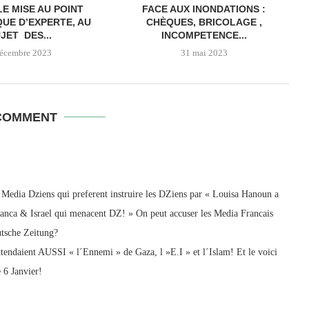
E MISE AU POINT
FACE AUX INONDATIONS :
QUE D’EXPERTE, AU
CHÈQUES, BRICOLAGE ,
JET DES...
INCOMPETENCE...
décembre 2023
31 mai 2023
COMMENT
edia Dziens qui preferent instruire les DZiens par « Louisa Hanoun a
anca & Israel qui menacent DZ! » On peut accuser les Media Francais
tsche Zeitung?
ttendaient AUSSI « l´Ennemi » de Gaza, l »E.I » et l´Islam! Et le voici
 6 Janvier!