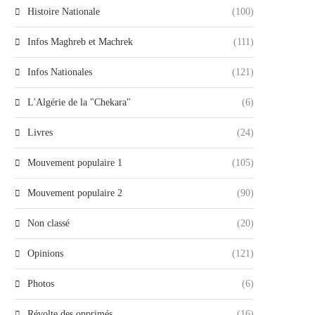
Histoire Nationale
(100)
Infos Maghreb et Machrek
(111)
Infos Nationales
(121)
L'Algérie de la "Chekara"
(6)
Livres
(24)
Mouvement populaire 1
(105)
Mouvement populaire 2
(90)
Non classé
(20)
Opinions
(121)
Photos
(6)
Révolte des opprimés
(16)