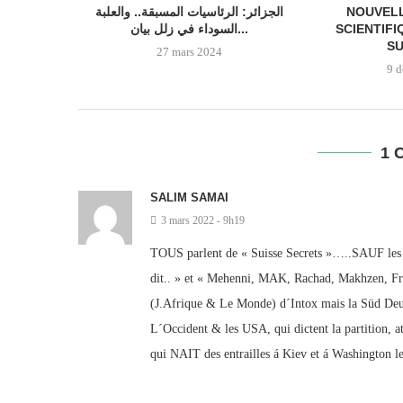
الجزائر: الرئاسيات المسبقة.. والعلبة
NOUVELL
السوداء في زلل بيان...
SCIENTIFI
SU
27 mars 2024
9 
1 
SALIM SAMAI
3 mars 2022 - 9h19
TOUS parlent de « Suisse Secrets »…..SAUF les M
dit.. » et « Mehenni, MAK, Rachad, Makhzen, Fr
(J.Afrique & Le Monde) d´Intox mais la Süd Deu
L´Occident & les USA, qui dictent la partition, a
qui NAIT des entrailles á Kiev et á Washington le