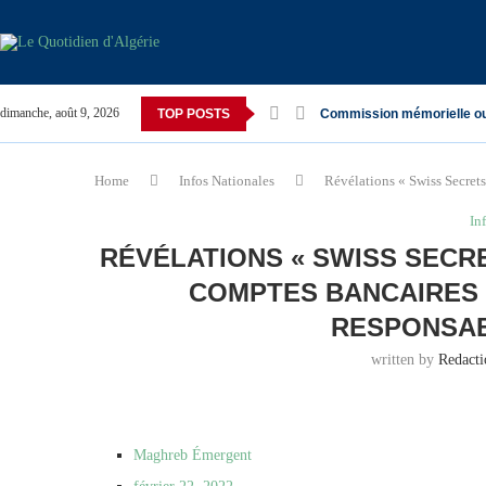
dimanche, août 9, 2026
TOP POSTS
Commission mémorielle o
Home
Infos Nationales
Révélations « Swiss Secrets 
In
RÉVÉLATIONS « SWISS SECRE
COMPTES BANCAIRES 
RESPONSAB
written by
Redact
Maghreb Émergent