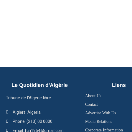
Le Quotidien d'Algérie
Liens
About Us
Tribune de l’Algérie libre
Contact
Algiers, Algeria
Advertise With Us
Phone: (213) 00 0000
Media Relations
Corporate Information
Email: fcn1954@gmail.com