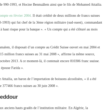
 de 990-1993, et Hocine Benmaâlem ainsi que le fils de Mohamed Attailia.
ompte en février 2004
. Il était crédité de deux millions de francs suisses
90-1993) qui fut chef de la 3ème région militaire (sud-ouest), commandant
nt à haut risque pour la banque ». « Un compte qui a été clôturé au mois
alem, il disposait d’un compte au Crédit Suisse ouvert en mai 2004 et
 1,15 million francs suisses au 31 mai 2008 », affirme la même source,
ctobre 2013. A ce moment-là, il contenait encore 810306 franc ssuisse.
 épouse Farida ».
ttailia, un baron de l’importation de boissons alcoolisées, « il a été
de 377466 francs suisses au 30 juin 2008 ».
Keddour
ux anciens hauts gradés de l’institution militaire. En Algérie, la