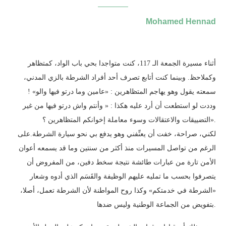
Mohamed Hennad
أثناء مسيرة الجمعة الـ 117، كنت متواجدا بحي باب الواد، كمتظاهر
وكملاحظ. وبينما كنت أتابع تصرف أحد أفراد الشرطة بالزي المدني،
سمعته يقول وهو يهاجم المتظاهرين : «عامين وما درتو فيها والو» !
وددت لو استطعت أن أرد عليه هكذا : « وأنتم واش درتو فيها من غير
التضييقات والاعتقالات وسوء معاملة إخوانكم المتظاهرين ؟».
لكني، صراحة، خفت أن يعنِّفني وهو يدفع بي نحو سيارة الشرطة.على
الرغم من تواصل المسيرات منذ أكثر من سنتين وما قد يسمعه أعوان
الأمن تارة من عبارات طائشة نتيجة سخط دفين، من المفروض أن
يتصرفوا بحسب ما تمليه عليهم الوظيفة والقَسَم الذي أدوه وشعار
«الشرطة في خدمتكم» وكذا روح المواطنة لأن الشرطة تعمل، أصلا،
بتفويض من الجماعة الوطنية وليس ضدها.