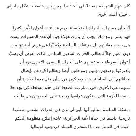
كان جهاز الشرطة مستقلا في اتخاذ تدابيره وليس خاضعا، بشكل ما، إلى
أجهزة أمنية أخرى.
أكيد أن مسيرات الحراك المتواصلة بعزم قد أعيت أعوان الأمن كثيرا،
فهم بشر. ومع ذلك، يجب أن يدرك هؤلاء جيدا أن هذه المسيرات ليست
هي سبب معاناتهم بل هو تعنّت السلطة ومُضيُّها في فرض أجندتها من
دون اعتبار جادٍّ لمطالب الحراك الشعبي السلمي. لذلك، عوض أن يصبَّ
أعوان الشرطة جام غضبهم على الحراك الشعبي، الأحرى بهم أن
يتصرفوا بوصفهم مهنيين ومواطنين أيضا ويطالبوا قيادتهم بإيصال
معاناتهم إلى السلطة. هذا، وسيكون من شأن مثل هذه المبادرة أن
تسهم، هي الأخرى، في ممارسة الضغط على هذه السلطة كي تجد حلا
حقيقيا للأزمة التي ستكون عواقبها وخيمة على الجميع إن هي طالت.
مشكلة السلطة الحالية أنها تأبى أن ترى في الحراك الشعبي منعطفا
تاريخيا حاسما في حياة الأمة الجزائرية، غايته إصلاح منظومة الحكم
عندنا في العمق بعد ما استشرى الفساد في جميع أوصالها.