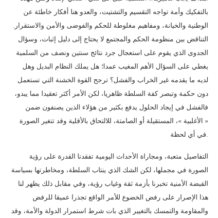
بالتفكيك وأمة تواجه التقسيم والتشتيت، والعدو هنا أفكار خاطئة عن
الوطنية والخيانة، ومفاهيم مغلوطة للحكم والفوضى والأمن والاستقرار.
التناقض بين منظومة الحكم والمجتمع لا يحتاج إلى دليل إثبات، وسؤال
الجدوى الذي يقوم على استعجال جرد نتائج سنتين ونصف من السلمية
يغطي على السؤال الأهم المغيب عمدا؛ هل يملك النظام البديل وهل
لديه ما يقدمه غير الخراب والفشل؟ ترجح القوة الخشنة التي تستعمل
دون حكمة وتبصر كفة السلطة ظاهريا، لكن الأمر أكثر تعقيدا مما يبدو،
فالفشل في إيجاد الحلول يدفع بكثير من هؤلاء الذين يصنفون ضمن
« الأغلبية »، المستقيلة أو الصامتة، للالتحاق بالأقلية وقد تتغير الصورة
في أي لحظة.
التفاصيل متعبة، ومجاراة الأحداث اليومية تفقدنا القدرة على رؤية
الصورة في مجملها، لكن الشك الذي ينتاب السلطة، ومخاطرتها بسياسة
القبضة الأمنية تخبرنا بأزمة ثقة وغياب رؤية، وفي مقابل ذلك يظهر لنا
هذا الإصرار على رفض الخضوع للأمر الواقع تجذرا عميقا للرفض
والمقاومة والتمسك بالتغيير الذي بات شرط استمرار الدولة والأمة، وقد