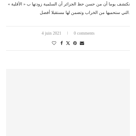
نكتشف يوما أن من حسن حظ الجزائر أن السلمية زودتها ب « الأقلية »
التي ستحميها من الخراب وتضمن لها مستقبلا أفضل.
4 juin 2021
0 comments