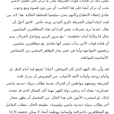
معنى ذلك أن قيادات قوات الشرطة بقدر ما تركز على العمل الأمني
يجب أن تركز أيضا على هذا الجانب، أي من دون قسوة ومع وجوب
تفادي إعطاء الانطباع وكأنهم مجرد ميليشيا للسلطة الحالية. هنا، لابد من
لفت انتباه أعوان الشرطة بالزي المدني بوجه خاص : الحق أحقّ بأن
يقال، عندما نرى تصرفات بعض أفرادكم تجاه المتظاهرين السلميين
يخال لنا وكأننا أمام «بلطجية» ! مع مرور الزمن وتواصل الحراك، يبدو
أن قيادة قوات الأمن بدأت تنسى أنها تتعامل مع متظاهرين سلميين
يرفضون المواجهة وأننا في عصر صار التظاهر السلمي من الخصائص
الأساسية للمواطنة.
لقد ولّى ذلك العهد الذي كان المواطن، أحيانا، يُصفع فيه أمام الملإ، بل
وأمام زوجته وأولاده لأتفه الأسباب. من المفروض أن يدرك قادة
الشرطة بوصفهم مواطنين أن الحراك عندما يطالب بدولة «مدنية ماشي
عسكرية» معناه أنه يرفض دولة القهر مهما كان الشكل الذي قد تتخذه.
لذلك، لو استمرت الأمور على هذا الحال، من المحتمل أن يظهر شعار
آخر يطالب بدولة «مدنية ماشي بوليسية». بطبيعة الحال، مطلب التعامل
مع المتظاهرين باحترافية وإنسانية ووطنية أيضا، لا يمكن تحقيقه إلا إذا