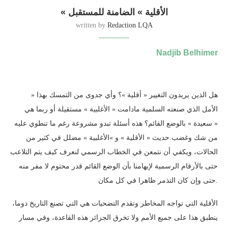
« الأقلية » الضامنة للمستقبل
written by
Redaction LQA
Nadjib Belhimer
» هل الذين يريدون التغيير « أقلية »؟ وأي جدوى من التمسك بهذا
الأمل الذي صنعته السلمية مادامت « الأغلبية » مستقيلة أو ربما هي
« سعيدة » بالوضع القائم؟ هذه أسئلة تبدو مشروعة رغم ما تنطوي عليه
من شك وغضب.حديث « الأقلية » و »الأغلبية » مضلل في كثير من
الحالات، ويكفي أن نتمعن في الخطاب الرسمي لنعرف كيف يتم التلاعب
حتى بالأرقام الرسمية لإيهامنا بأن الوضع القائم قدر محتوم لا مفر منه
حتى وإن كان التذمر ظاهرا في كل مكان.
الأقلية التي تواجه المخاطر وتقدم التضحيات هي التي تصنع التاريخ دوما،
ينطبق هذا على جميع الأمم ولا تخرق الجزائر هذه القاعدة، وفي مسار