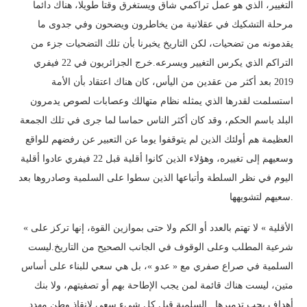
التغيير، الذي هو عمل تراكمي شاق ويستغرق وقتا طويلا، هناك دائما
مرحلة التشكيك في عقلانية من يخاطرون ويضحون وفي جدوى ما
يقدمونه من تضحيات، لكن التاريخ يخبرنا بأن تلك التضحيات جزء من
التراكم الذي يكرس التغيير ويسرعه.خرج الجزائريون في 22 فيفري
2019 بعد أكثر من عقدين من اليأس، كان هناك اعتقاد بأن الأمة
استسلمت لقدرها الذي يمثله نظام متهالك وعصابات لصوص يدمرون
البلد باسم الحكم، وقد كان أكثر الناس حماسا لما جرى في تلك الجمعة
العظيمة هم أولئك الذين لم يتوقفوا يوما عن التعبير عن رفضهم للواقع
وسعيهم إلى تغييره، وهؤلاء الذين كانوا أقلية قبل 22 فيفري عادوا أقلية
اليوم في نظر السلطة وأتباعها الذين سطوا على السلمية وصادروها بعد
سعيهم لتشويهها.
« الأقلية » لا تهتم بالعدد أو الكم ولا حتى بموازين القوة، إنها تركز على
شرعية المطلب وعلى الوقوف في الجانب الصحيح من التاريخ.ليست
السلمية في صراع صفري مع « عدو »، بل هي سعي للبناء على أساس
متين، ليست هناك قائمة لمن يجب الإطاحة بهم أو تصفيتهم، ولا بنك
أهداف يجب تدميرها.. السلمية قبل كل شيء سعي لإنقاذ وطن مهدد