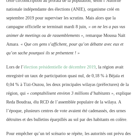
cette circonscription au prorata de la population, selon l’Autorité
nationale indépendante des élections (ANIE), organisme créé en
septembre 2019 pour superviser les scrutins. Mais alors que la
campagne officielle se terminait mardi 8 juin,
« on ne les a pas vus
animer de meetings ou de rassemblements »,
remarque Moussa Naït
Amara.
« Que ces gens s’affichent, pour qu’on débatte avec eux et
qu’on sache pourquoi ils se présentent ! »
Lors de l’
élection présidentielle de décembre 2019
, la région avait
enregistré un taux de participation quasi nul, de 0,18 % à Béjaïa et
0,04 % à Tizi-Ouzou, les deux principales wilayas (préfectures) de la
région, qui
« comptabilisent environ 3 millions d’habitants »
, explique
Reda Boudraa, élu RCD de l’assemblée populaire de la wilaya. A
l’époque, plusieurs centres de vote avaient été cadenassés, des urnes
détruites et des bulletins éparpillés au sol par des habitants en colère.
Pour empêcher qu’un tel scénario se répète, les autorités ont prévu des