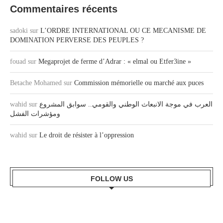
Commentaires récents
sadoki
sur
L’ORDRE INTERNATIONAL OU CE MECANISME DE
DOMINATION PERVERSE DES PEUPLES ?
fouad
sur
Megaprojet de ferme d’Adrar : « elmal ou Etfer3ine »
Betache Mohamed
sur
Commission mémorielle ou marché aux puces
wahid
sur
العرب في موجة الانبعاث الوطني والقومي.. سوابق المشروع
ومؤشرات الفشل
wahid
sur
Le droit de résister à l’oppression
FOLLOW US