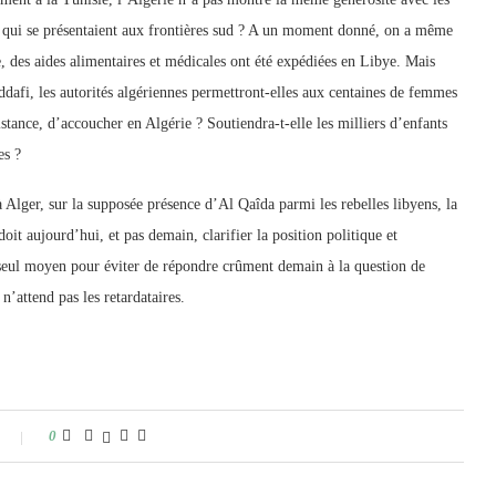
et qui se présentaient aux frontières sud ? A un moment donné, on a même
e, des aides alimentaires et médicales ont été expédiées en Libye. Mais
afi, les autorités algériennes permettront-elles aux centaines de femmes
tance, d’accoucher en Algérie ? Soutiendra-t-elle les milliers d’enfants
es ?
à Alger, sur la supposée présence d’Al Qaîda parmi les rebelles libyens, la
oit aujourd’hui, et pas demain, clarifier la position politique et
e seul moyen pour éviter de répondre crûment demain à la question de
n’attend pas les retardataires.
0