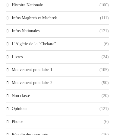
Histoire Nationale
(100)
Infos Maghreb et Machrek
(111)
Infos Nationales
(121)
L'Algérie de la "Chekara"
(6)
Livres
(24)
Mouvement populaire 1
(105)
Mouvement populaire 2
(90)
Non classé
(20)
Opinions
(121)
Photos
(6)
Révolte des opprimés
(16)