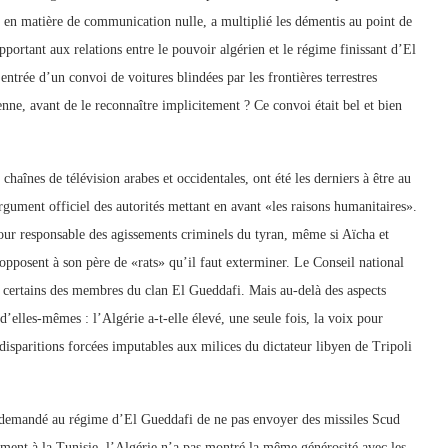
en matière de communication nulle, a multiplié les démentis au point de
pportant aux relations entre le pouvoir algérien et le régime finissant d’El
trée d’un convoi de voitures blindées par les frontières terrestres
enne, avant de le reconnaître implicitement ? Ce convoi était bel et bien
chaînes de télévision arabes et occidentales, ont été les derniers à être au
gument officiel des autorités mettant en avant «les raisons humanitaires».
pour responsable des agissements criminels du tyran, même si Aïcha et
opposent à son père de «rats» qu’il faut exterminer. Le Conseil national
er certains des membres du clan El Gueddafi. Mais au-delà des aspects
’elles-mêmes : l’Algérie a-t-elle élevé, une seule fois, la voix pour
 disparitions forcées imputables aux milices du dictateur libyen de Tripoli
e demandé au régime d’El Gueddafi de ne pas envoyer des missiles Scud
rement à la Tunisie, l’Algérie n’a pas montré la même générosité avec les