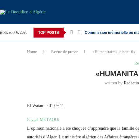
jeudi, août 6, 2026
TOP POSTS
Commission mémorielle ou ma
Home
Revue de presse
«Humanitaire», disent-ils
Re
«HUMANITAI
written by
Redacti
El Watan le 01.09.11
Fayçal METAOUI
L’opinion nationale a été choquée d’apprendre que la famille d
autorités d’Alger. Le ministère algérien des Affaires étrangères