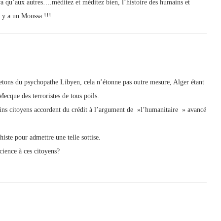
vera qu’aux autres….méditez et méditez bien, l’histoire des humains et
l y a un Moussa !!!
jetons du psychopathe Libyen, cela n’étonne pas outre mesure, Alger étant
ecque des terroristes de tous poils.
rtains citoyens accordent du crédit à l’argument de »l’humanitaire » avancé
iste pour admettre une telle sottise.
cience à ces citoyens?