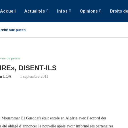
Accueil
Actualités
Infos
Opinions
Droits d
rché aux puces
vue de presse
RE», DISENT-ILS
on LQA
1 septembre 2011
e Mouammar El Gueddafi était entrée en Algérie avec l’accord des
 a été obligé d’annoncer la nouvelle après avoir informé ses partenaires