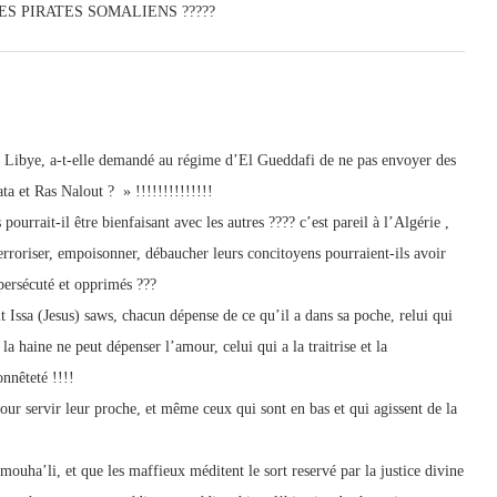
S PIRATES SOMALIENS ?????
n Libye, a-t-elle demandé au régime d’El Gueddafi de ne pas envoyer des
ata et Ras Nalout ? » !!!!!!!!!!!!!!
pourrait-il être bienfaisant avec les autres ???? c’est pareil à l’Algérie ,
terroriser, empoisonner, débaucher leurs concitoyens pourraient-ils avoir
ersécuté et opprimés ???
Issa (Jesus) saws, chacun dépense de ce qu’il a dans sa poche, relui qui
la haine ne peut dépenser l’amour, celui qui a la traitrise et la
nnêteté !!!!
ur servir leur proche, et même ceux qui sont en bas et qui agissent de la
uha’li, et que les maffieux méditent le sort reservé par la justice divine