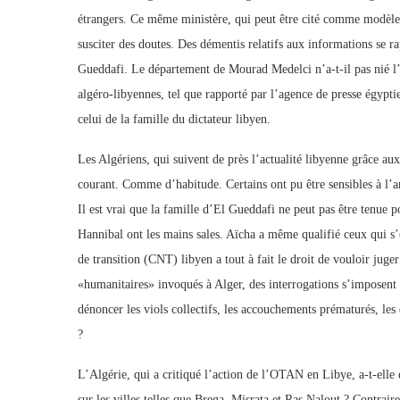
étrangers. Ce même ministère, qui peut être cité comme modèle 
susciter des doutes. Des démentis relatifs aux informations se ra
Gueddafi. Le département de Mourad Medelci n’a-t-il pas nié l’en
algéro-libyennes, tel que rapporté par l’agence de presse égypti
celui de la famille du dictateur libyen.
Les Algériens, qui suivent de près l’actualité libyenne grâce aux 
courant. Comme d’habitude. Certains ont pu être sensibles à l’ar
Il est vrai que la famille d’El Gueddafi ne peut pas être tenue 
Hannibal ont les mains sales. Aïcha a même qualifié ceux qui s’
de transition (CNT) libyen a tout à fait le droit de vouloir jug
«humanitaires» invoqués à Alger, des interrogations s’imposent d
dénoncer les viols collectifs, les accouchements prématurés, les
?
L’Algérie, qui a critiqué l’action de l’OTAN en Libye, a-t-ell
sur les villes telles que Brega, Misrata et Ras Nalout ? Contrai