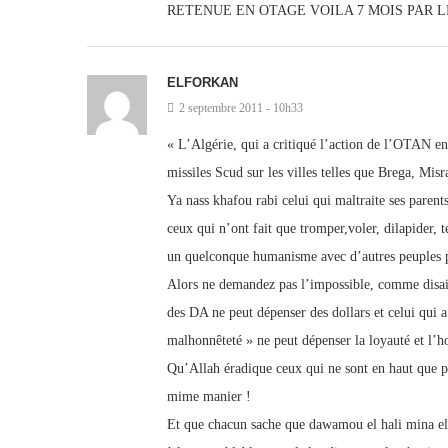
RETENUE EN OTAGE VOILA 7 MOIS PAR LE
ELFORKAN
2 septembre 2011 - 10h33
« L’Algérie, qui a critiqué l’action de l’OTAN e
missiles Scud sur les villes telles que Brega, Misr
Ya nass khafou rabi celui qui maltraite ses parents 
ceux qui n’ont fait que tromper,voler, dilapider, 
un quelconque humanisme avec d’autres peuples p
Alors ne demandez pas l’impossible, comme disait 
des DA ne peut dépenser des dollars et celui qui a 
malhonnêteté » ne peut dépenser la loyauté et l’ho
Qu’Allah éradique ceux qui ne sont en haut que po
mime manier !
Et que chacun sache que dawamou el hali mina elmo