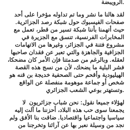
الرويبضة.
لقد هالنا ما نشر وما تم تداوله مؤخرا على أحد
صفحات الفيسبوك حول شبكة رصد الجزائرية.
حيث أتهمنا بأننا شبكة تسير من قطر، تعمل مع
المخابرات الفرنسية، تنسق مع الجزيرة في
مشروع فتنة في الجزائر، وغيرها من الاتهامات
الجزافية والجاهزة والتي تعبر عن فقدان صاحبها
لعقله. وبالرغم من صدمتنا فإن الأمر كان مضحكا،
فشر البلية ما يضحك، لأن من نسج هذه القصة
الهيليودية وأقحم حتى الصحفية خديجة بن قنه هو
شخص أو جماعة موهومة منفصلة عن الواقع
وتستهتر بوعي الشعب الجزائري.
لهؤلاء جميعا نقول: نحن شباب جزائريون لا
يجمعنا سوى حب هذه البلاد، أحزننا ما آلت إليه
سياسيا واجتماعيا واقتصاديا. ضاقت بنا الأفق ولم
نجد من وسيلة نعبر بها عن آرائنا وتخرجنا من