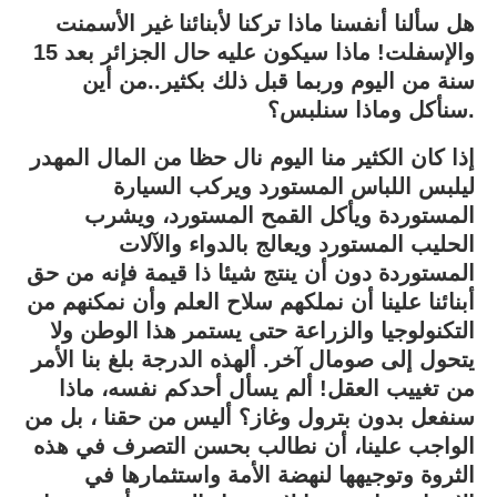
هل سألنا أنفسنا ماذا تركنا لأبنائنا غير الأسمنت
والإسفلت! ماذا سيكون عليه حال الجزائر بعد 15
سنة من اليوم وربما قبل ذلك بكثير..من أين
سنأكل وماذا سنلبس؟.
إذا كان الكثير منا اليوم نال حظا من المال المهدر
ليلبس اللباس المستورد ويركب السيارة
المستوردة ويأكل القمح المستورد، ويشرب
الحليب المستورد ويعالج بالدواء والآلات
المستوردة دون أن ينتج شيئا ذا قيمة فإنه من حق
أبنائنا علينا أن نملكهم سلاح العلم وأن نمكنهم من
التكنولوجيا والزراعة حتى يستمر هذا الوطن ولا
يتحول إلى صومال آخر. ألهذه الدرجة بلغ بنا الأمر
من تغييب العقل! ألم يسأل أحدكم نفسه، ماذا
سنفعل بدون بترول وغاز؟ أليس من حقنا ، بل من
الواجب علينا، أن نطالب بحسن التصرف في هذه
الثروة وتوجيهها لنهضة الأمة واستثمارها في