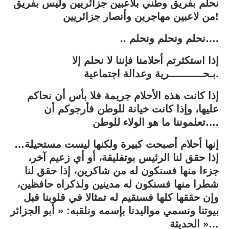
نحلم بفريق وطني بلاعبين جزائريين وليس بفريق
من لاعبين مهاجرين وأنصار جزائريين!
.. نحلم ونحلم ونحلم….
إذا استكثرتم أحلامنا فإننا لا نحلم إلا
بـحـــــــــــرية وعدالة اجتماعية.
إذا كانت هذه الأحلام جريمة فلا بأس أن نحاكم
عليها، وإذا كانت خيانة للوطن فأرجوكم أن
تعلموننا ما هو الولاء للوطن….
إنها أحلام أصبحت كبيرة ولكنها ليست مستحيلة…
إذا حقق لنا الرئيس بوتفليقة، أو أي زعيم آخر،
جزءا منها فسنكون له من شاكرين، إذا حقق لنا
شطرا منها فسنكون له مدينين ولذكراه حافظين،
وإن حققها كلها فسنقيم له تمثالا في قلوبنا قبل
بيوتنا ونسمي مواليدنا بإسمه ونلقبه: « أبو الجزائر
الحديثة »…