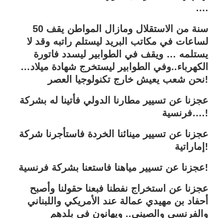
….
50 سنة من الاستقلال ومازال المواطن يقف
لساعات في مكاتب البريد ليستلم راتبه وقد لا
يستلمه … ويقف في الطوابير ليسدد فاتورة
الكهرباء..وفي الطوابير ليستخرج شهادة ميلاد…
نحن شعب يعيش خارج تكنولوجيا العصر!
عجزنا عن تسيير مطارنا الدولي فأتينا له بشركة
فرنسية….!
عجزنا عن تسيير مينائنا الخردة فاستأجرنا شركة
إماراتية!
عجزنا عن تسيير مياهنا فاستعنا بشركة فرنسية!
عجزنا عن استخراج نفطنا فبعنا حقولنا وأصبح
أحفاد بن مهيدي عمالة عند الأمريكي واللبناني
والفرنسي والصيني.. ويهانون في بلدهم