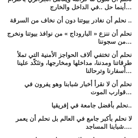
أينما حل ..في الداخل والخارج…
نحلم أن نغادر بيوتنا دون أن نخاف من السرقة ..
نحلم أن ننزع « الباروداج » من نوافذ بيوتنا ونخرج
من سجوننا…
نحلم أن تختفي ألاف الحواجز الأمنية التي تملأ
طرقاتنا ومدننا، مداخلها ومخارجها، وتنَكّد علينا
أسفارنا وترحالنا…
نحلم أن لا نقرأ أخبار شبابنا وهو يفرون في
قوارب الموت…
نحلم بأفضل جامعة في إفريقيا..
لا نحلم بأكبر جامع في العالم بل نحلم أن يعمر
شبابنا المساجد….