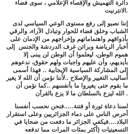
دائرة التهميش والإقصاء الإعلامي ، سوى فضاء
الانترنيت.
إننا نصبو إلى رفع مستوى الوعي السياسي لدى
الشباب وخلق فضاء للحوار وتبادل الآراء، والرقي
بأذواقهم واهتماماتهم وإخراجهم من الإدمان على
أخبار الرياضة وبراثن غرف الدردشة والجنس إلى
هموم الوطن، ليعلموا أن الوطن لن يبنى إلا
بأيديهم، وأن عليهم واجبات ولهم حقوق، ندعوهم
إلى المشاركة السياسية الإيجابية .. فهذا أسمى
أساليب التغيير والإصلاح ..لأننا نؤمن أن الله لا يغير
ما بقوم حتى يغيروا ما بأنفسهم ..كما نؤمن أن
الله ليزع بالسلطان ما لا يزع بالقرآن .
لسنا دعاة ثورة أو فتنة…..فنحن نحسب أنفسنا
أحرص الناس على دماء الجزائريين وعلى استقرار
البلاد….فيكفي الجزائر ما دفعت من ضحايا في
التسعينيات (أكثر بمئات المرات مما تدفعه