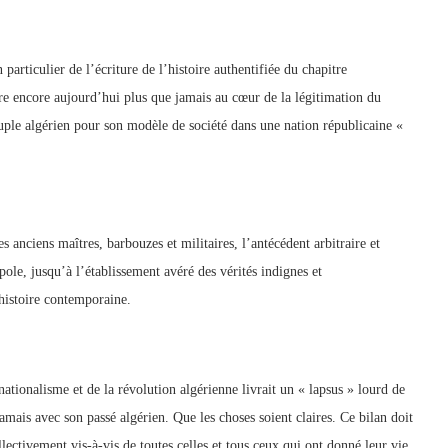
particulier de l’écriture de l’histoire authentifiée du chapitre
ure encore aujourd’hui plus que jamais au cœur de la légitimation du
euple algérien pour son modèle de société dans une nation républicaine «
s anciens maîtres, barbouzes et militaires, l’antécédent arbitraire et
opole, jusqu’à l’établissement avéré des vérités indignes et
histoire contemporaine.
 nationalisme et de la révolution algérienne livrait un « lapsus » lourd de
amais avec son passé algérien. Que les choses soient claires. Ce bilan doit
llectivement vis-à-vis de toutes celles et tous ceux qui ont donné leur vie