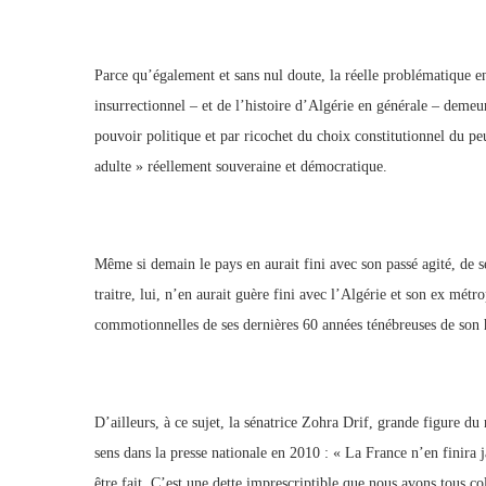
Parce qu’également et sans nul doute, la réelle problématique en 
insurrectionnel – et de l’histoire d’Algérie en générale – deme
pouvoir politique et par ricochet du choix constitutionnel du p
adulte » réellement souveraine et démocratique.
Même si demain le pays en aurait fini avec son passé agité, de se
traitre, lui, n’en aurait guère fini avec l’Algérie et son ex métr
commotionnelles de ses dernières 60 années ténébreuses de son 
D’ailleurs, à ce sujet, la sénatrice Zohra Drif, grande figure du
sens dans la presse nationale en 2010 : « La France n’en finira j
être fait. C’est une dette imprescriptible que nous avons tous co