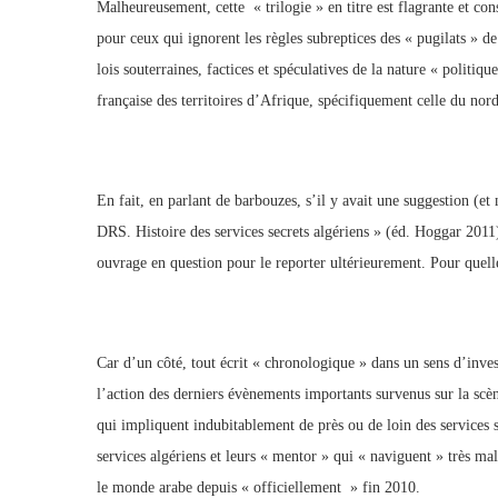
Malheureusement, cette « trilogie » en titre est flagrante et con
pour ceux qui ignorent les règles subreptices des « pugilats » d
lois souterraines, factices et spéculatives de la nature « politiq
française des territoires d’Afrique, spécifiquement celle du nord 
En fait, en parlant de barbouzes, s’il y avait une suggestion (e
DRS. Histoire des services secrets algériens » (éd. Hoggar 2011)
ouvrage en question pour le reporter ultérieurement. Pour quelle
Car d’un côté, tout écrit « chronologique » dans un sens d’inves
l’action des derniers évènements importants survenus sur la scèn
qui impliquent indubitablement de près ou de loin des services s
services algériens et leurs « mentor » qui « naviguent » très ma
le monde arabe depuis « officiellement » fin 2010.