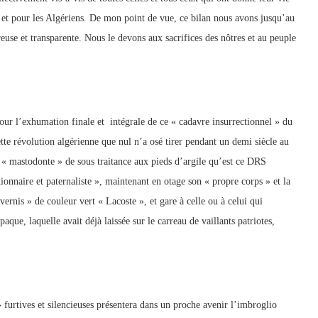
ns et pour les Algériens. De mon point de vue, ce bilan nous avons jusqu’au
reuse et transparente. Nous le devons aux sacrifices des nôtres et au peuple
pour l’exhumation finale et intégrale de ce « cadavre insurrectionnel » du
tte révolution algérienne que nul n’a osé tirer pendant un demi siècle au
e « mastodonte » de sous traitance aux pieds d’argile qu’est ce DRS
onnaire et paternaliste », maintenant en otage son « propre corps » et la
ernis » de couleur vert « Lacoste », et gare à celle ou à celui qui
aque, laquelle avait déjà laissée sur le carreau de vaillants patriotes,
 furtives et silencieuses présentera dans un proche avenir l’imbroglio