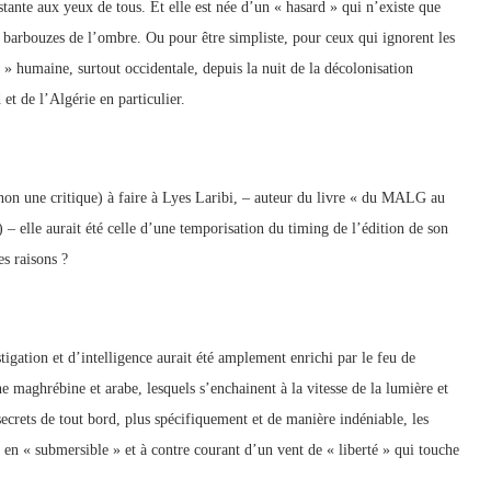
stante aux yeux de tous. Et elle est née d’un « hasard » qui n’existe que
e barbouzes de l’ombre. Ou pour être simpliste, pour ceux qui ignorent les
ue » humaine, surtout occidentale, depuis la nuit de la décolonisation
et de l’Algérie en particulier.
t non une critique) à faire à Lyes Laribi, – auteur du livre « du MALG au
 – elle aurait été celle d’une temporisation du timing de l’édition de son
s raisons ?
tigation et d’intelligence aurait été amplement enrichi par le feu de
e maghrébine et arabe, lesquels s’enchainent à la vitesse de la lumière et
ecrets de tout bord, plus spécifiquement et de manière indéniable, les
l en « submersible » et à contre courant d’un vent de « liberté » qui touche