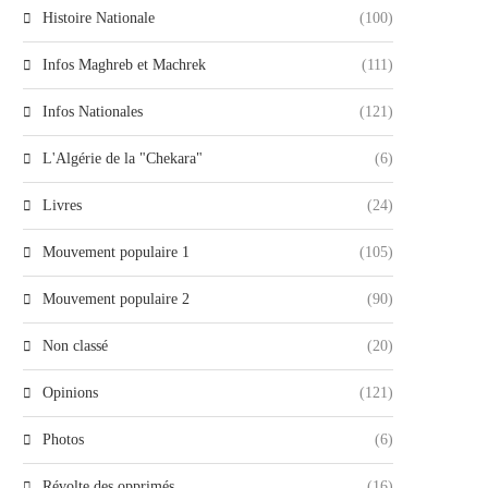
Histoire Nationale
(100)
Infos Maghreb et Machrek
(111)
Infos Nationales
(121)
L'Algérie de la "Chekara"
(6)
Livres
(24)
Mouvement populaire 1
(105)
Mouvement populaire 2
(90)
Non classé
(20)
Opinions
(121)
Photos
(6)
Révolte des opprimés
(16)