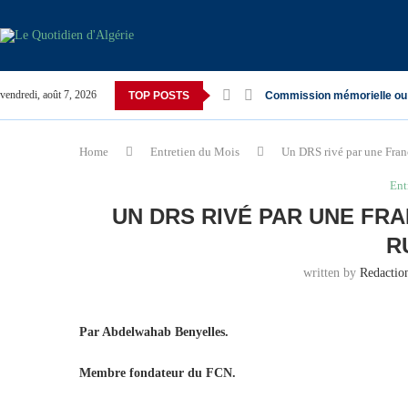
vendredi, août 7, 2026
TOP POSTS
Commission mémorielle ou
Home
Entretien du Mois
Un DRS rivé par une Franc
Ent
UN DRS RIVÉ PAR UNE FR
R
written by
Redacti
Par Abdelwahab Benyelles.
Membre fondateur du FCN.