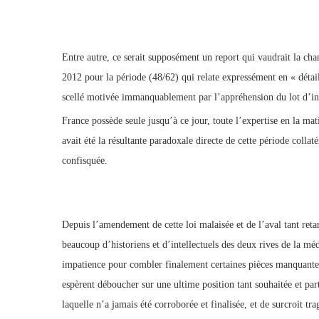
Entre autre, ce serait supposément un report qui vaudrait la chan
2012 pour la période (48/62) qui relate expressément en « détail
scellé motivée immanquablement par l’appréhension du lot d’info
France possède seule jusqu’à ce jour, toute l’expertise en la mat
avait été la résultante paradoxale directe de cette période coll
confisquée.
Depuis l’amendement de cette loi malaisée et de l’aval tant retar
beaucoup d’historiens et d’intellectuels des deux rives de la m
impatience pour combler finalement certaines pièces manquantes
espèrent déboucher sur une ultime position tant souhaitée et part
laquelle n’a jamais été corroborée et finalisée, et de surcroit t