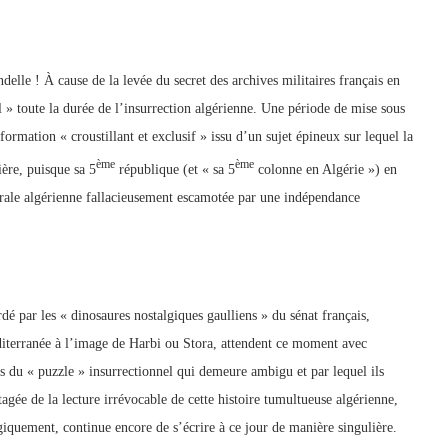
delle ! À cause de la levée du secret des archives militaires français en
 » toute la durée de l’insurrection algérienne. Une période de mise sous
rmation « croustillant et exclusif » issu d’un sujet épineux sur lequel la
ème
ème
ière, puisque sa 5
république (et « sa 5
colonne en Algérie ») en
atérale algérienne fallacieusement escamotée par une indépendance
dé par les « dinosaures nostalgiques gaulliens » du sénat français,
éditerranée à l’image de Harbi ou Stora, attendent ce moment avec
 du « puzzle » insurrectionnel qui demeure ambigu et par lequel ils
agée de la lecture irrévocable de cette histoire tumultueuse algérienne,
ragiquement, continue encore de s’écrire à ce jour de manière singulière.