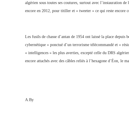
algérien sous toutes ses coutures, surtout avec l’instauration d
encore en 2012, pour titiller et « tweeter » ce qui reste encore
Les fusils de chasse d’antan de 1954 ont laissé la place depuis 
cybernétique » ponctué d’un terrorisme télécommandé et « résid
« intelligences » les plus averties, excepté celle du DRS algérie
encore attachés avec des câbles reliés à l’hexagone d’Éon, le ma
A.By