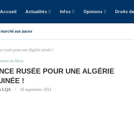
Accueil
Actualités
Infos
Opinions
Droits d
 marché aux puces
e rusée pour une Algérie ruinée !
retien du Mois
ANCE RUSÉE POUR UNE ALGÉRIE
UINÉE !
on LQA
18 septembre 2011