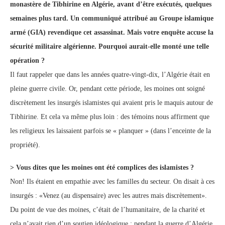
monastère de Tibhirine en Algérie, avant d’être exécutés, quelques
semaines plus tard. Un communiqué attribué au Groupe islamique
armé (GIA) revendique cet assassinat. Mais votre enquête accuse la
sécurité militaire algérienne. Pourquoi aurait-elle monté une telle
opération ?
Il faut rappeler que dans les années quatre-vingt-dix, l’Algérie était en
pleine guerre civile. Or, pendant cette période, les moines ont soigné
discrètement les insurgés islamistes qui avaient pris le maquis autour de
Tibhirine. Et cela va même plus loin : des témoins nous affirment que
les religieux les laissaient parfois se « planquer » (dans l’enceinte de la
propriété).
> Vous dites que les moines ont été complices des islamistes ?
Non! Ils étaient en empathie avec les familles du secteur. On disait à ces
insurgés : «Venez (au dispensaire) avec les autres mais discrètement».
Du point de vue des moines, c’était de l’humanitaire, de la charité et
cela n’avait rien d’un soutien idéologique : pendant la guerre d’Algérie