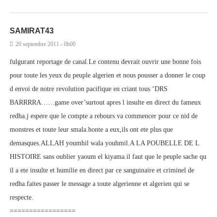
SAMIRAT43
20 septembre 2011 - 0h00
fulgurant reportage de canal.Le contenu devrait ouvrir une bonne fois
pour toute les yeux du peuple algerien et nous pousser a donner le coup
d envoi de notre revolution pacifique en criant tous ‘DRS
BARRRRA……game over’surtout apres l insulte en direct du fameux
redha.j espere que le compte a rebours va commencer pour ce nid de
monstres et toute leur smala.honte a eux,ils ont ete plus que
demasques.ALLAH youmhil wala youhmil.A LA POUBELLE DE L
HISTOIRE sans oublier yaoum el kiyama.il faut que le peuple sache qu
il a ete insulte et humilie en direct par ce sanguinaire et criminel de
redha.faites passer le message a toute algerienne et algerien qui se
respecte.
=================