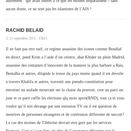
autrement : qui avait intérêt à ce que les moines disparaissent ? sans
aucun doute, ce ne sont pas les islamistes de l’AIS !
RACHID BELAID
21 septembre 2011 - 15h11
Il ne faut pas etre naif, ce regime assassine des icones comme Boudiaf
en direct, pend Krim a l’aide d’un ceintre, abat Khider en plein Madrid,
assassine des centaines d’innocents de la maniere la plus barbare a Rais,
Bentalha et autres, dilapide le tresor du pays meme quand il est devoile
a travers Khalifa et autres, travestit une pseudo-constitution pour
eterniser un malade mourrant sur la chaise du pouvoir, cree un parti un
jour et ce parti raffle les elections qlq mois apres(RND), tout ca et vous
voulez qu’il soit derange par une emission TV ou il est question de
meurtres de personnes etrangeres et de confession differente de surcoit?
Le cas des moines de Tibhirine devrait etre gere par les services
Francais. Ceci n’a pas lieu, en plus de l’assurance effrontee que le