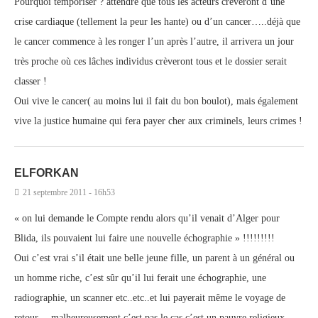
Pourquoi temporiser ? attendre que tous les acteurs crèveront d’une
crise cardiaque (tellement la peur les hante) ou d’un cancer…..déjà que
le cancer commence à les ronger l’un après l’autre, il arrivera un jour
très proche où ces lâches individus crèveront tous et le dossier serait
classer !
Oui vive le cancer( au moins lui il fait du bon boulot), mais également
vive la justice humaine qui fera payer cher aux criminels, leurs crimes !
ELFORKAN
21 septembre 2011 - 16h53
« on lui demande le Compte rendu alors qu’il venait d’Alger pour
Blida, ils pouvaient lui faire une nouvelle échographie » !!!!!!!!!
Oui c’est vrai s’il était une belle jeune fille, un parent à un général ou
un homme riche, c’est sûr qu’il lui ferait une échographie, une
radiographie, un scanner etc..etc..et lui payerait même le voyage de
retour …malheureusement,c’est pas le cas,c’est un pauvre religieux,