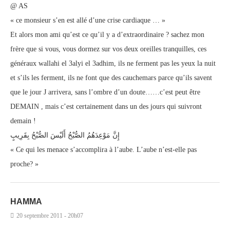
@ AS
« ce monsieur s’en est allé d’une crise cardiaque … »
Et alors mon ami qu’est ce qu’il y a d’extraordinaire ? sachez mon
frère que si vous, vous dormez sur vos deux oreilles tranquilles, ces
généraux wallahi el 3alyi el 3adhim, ils ne ferment pas les yeux la nuit
et s’ils les ferment, ils ne font que des cauchemars parce qu’ils savent
que le jour J arrivera, sans l’ombre d’un doute……c’est peut être
DEMAIN , mais c’est certainement dans un des jours qui suivront
demain !
إِنَّ مَوْعِدَهُمُ الصُّبْحُ أَلَيْسَ الصُّبْحُ بِقَرِيبٍ
« Ce qui les menace s’accomplira à l’aube. L’aube n’est-elle pas
proche? »
HAMMA
20 septembre 2011 - 20h07