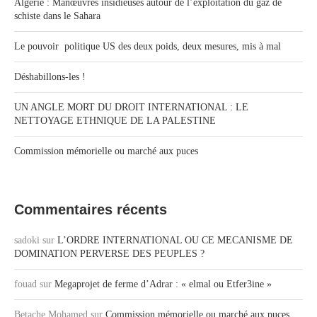
Algérie : Manœuvres insidieuses autour de l’exploitation du gaz de
schiste dans le Sahara
Le pouvoir politique US des deux poids, deux mesures, mis à mal
Déshabillons-les !
UN ANGLE MORT DU DROIT INTERNATIONAL : LE
NETTOYAGE ETHNIQUE DE LA PALESTINE
Commission mémorielle ou marché aux puces
Commentaires récents
sadoki
sur
L’ORDRE INTERNATIONAL OU CE MECANISME DE
DOMINATION PERVERSE DES PEUPLES ?
fouad
sur
Megaprojet de ferme d’Adrar : « elmal ou Etfer3ine »
Betache Mohamed
sur
Commission mémorielle ou marché aux puces