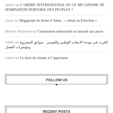
sadoki
sur
L’ORDRE INTERNATIONAL OU CE MECANISME DE
DOMINATION PERVERSE DES PEUPLES ?
fouad
sur
Megaprojet de ferme d’Adrar : « elmal ou Etfer3ine »
Betache Mohamed
sur
Commission mémorielle ou marché aux puces
wahid
sur
العرب في موجة الانبعاث الوطني والقومي.. سوابق المشروع
ومؤشرات الفشل
wahid
sur
Le droit de résister à l’oppression
FOLLOW US
RECENT POSTS