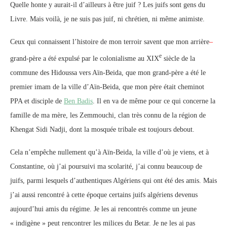
Quelle honte y aurait-il d’ailleurs à être juif ? Les juifs sont gens du
Livre. Mais voilà, je ne suis pas juif, ni chrétien, ni même animiste.
Ceux qui connaissent l’histoire de mon terroir savent que mon arrière
–
e
grand-père a été expulsé par le colonialisme au XIX
siècle de la
commune des Hidoussa vers Aïn-Beida, que mon grand-père a été le
premier imam de la ville d’Aïn-Beida, que mon père était cheminot
PPA et disciple de
Ben Badis
. Il en va de même pour ce qui concerne la
famille de ma mère, les Zemmouchi, clan très connu de la région de
Khengat Sidi Nadji, dont la mosquée tribale est toujours debout.
Cela n’empêche nullement qu’à Aïn-Beida, la ville d’où je viens, et à
Constantine, où j’ai poursuivi ma scolarité, j’ai connu beaucoup de
juifs, parmi lesquels d’authentiques Algériens qui ont été des amis. Mais
j’ai aussi rencontré à cette époque certains juifs algériens devenus
aujourd’hui amis du régime. Je les ai rencontrés comme un jeune
« indigène » peut rencontrer les milices du Betar. Je ne les ai pas