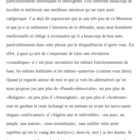
particulièrement intéressante et intelligente. Elle renferme beaucoup de
lucidité et mériterait une meilleure attention qu’un rejet aussi
catégorique. J’ai déjà dit auparavant que je sais très peu de ce Monsieur
et que je n’ai nullement l’intention de le défendre, mais mon honnêteté
intellectuelle m’oblige à reconnaitre qu’il a beaucoup de bon sens,
particulièrement dans cette phrase qui le disqualifierait d’après vous. En
effet, à quoi ça sert de s’empresser de faire une révolution
«cosmétique» si c’est pour reconduire les mêmes fonctionnements de
base, les mêmes habitudes et les mêmes «patterns» (comme vous dites).
Quand je regarde autour de moi et que je vois les alternatives qu’on
nous propose (un peu plus de «Pseudo-démocratie», un peu plus de
«Religion», un peu plus d’«Amazighité», un peu plus d’«Arabisme»
tout en gardant le reste inchangé et en mettant en avant les sacro-saints
slogans «unificateurs» d’«Algérie une et indivisible», «un pays, un
peuple, une nation», «tous musulmans», sans oublier cette arme
suprême qu’est le «sang des martyrs»), alors-là, moi j’ai des doutes. Je