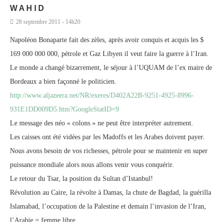
W A H I D
28 septembre 2011 - 14h20
Napoléon Bonaparte fait des zèles, après avoir conquis et acquis les $
169 000 000 000, pétrole et Gaz Libyen il veut faire la guerre à l’Iran.
Le monde a changé bizarrement, le séjour à l’UQUAM de l’ex maire de
Bordeaux a bien façonné le politicien.
http://www.aljazeera.net/NR/exeres/D402A22B-9251-4925-8996-
931E1DD009D5.htm?GoogleStatID=9
Le message des néo « colons » ne peut être interpréter autrement.
Les caisses ont été vidées par les Madoffs et les Arabes doivent payer.
Nous avons besoin de vos richesses, pétrole pour se maintenir en super
puissance mondiale alors nous allons venir vous conquérir.
Le retour du Tsar, la position du Sultan d’Istanbul!
Révolution au Caire, la révolte à Damas, la chute de Bagdad, la guérilla
Islamabad, l’occupation de la Palestine et demain l’invasion de l’Iran,
l’Arabie = femme libre .